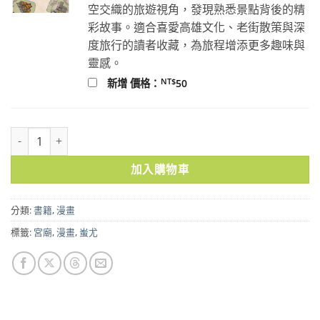
空交織的旅遊視角，發現熟悉景點背後的精
彩故事。適合喜愛高雄文化、老街散策與深
度旅行的讀者收藏，為旅程增添更多趣味與
靈感。
NT$
新增 價格：
50
狩SOUL Vol.1 數量
加入購物車
分類:
書籍
,
漫畫
標籤:
宮廟
,
漫畫
,
蚩尤