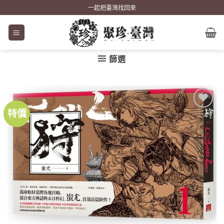
Skip
一起把臺灣找回來
to
content
篩選
特價
加到
關注
商品