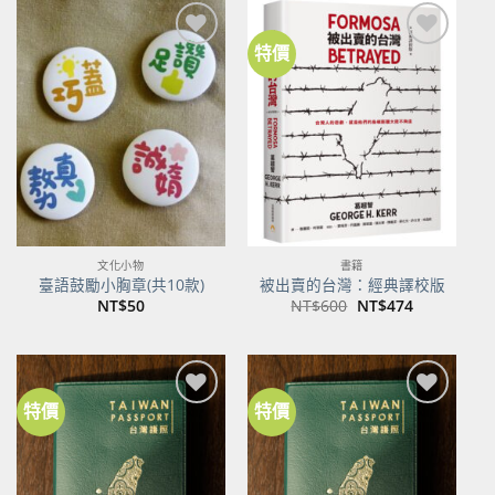
NT$500。
NT$395。
特價
加到
加到
關注
關注
商品
商品
文化小物
書籍
臺語鼓勵小胸章(共10款)
被出賣的台灣：經典譯校版
原
目
NT$
50
NT$
600
NT$
474
始
前
價
價
格：
格：
NT$600。
NT$474。
特價
特價
加到
加到
關注
關注
商品
商品