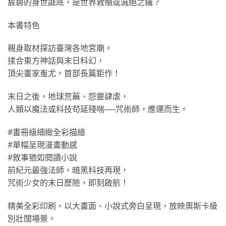
宸碧的身世謎底，是世界救贖或滅絕之鑰？
本書特色
親身取材探訪臺灣各地宮廟。
揉合東方神話與末日科幻，
頂尖畫家蚩尤，首部長篇鉅作！
末日之後，地球荒蕪、怨靈肆虐，
人類以魔法或科技苟延殘喘──咒術師，應運而生。
#畫冊級細緻全彩描繪
#單幅呈現漫畫動感
#敘事猶如閱讀小說
前紀元最強法師，暗黑科技再現，
咒術少女的末日歷險，即刻啟航！
精美全彩印刷，以大畫面、小說式旁白呈現，放映奧斯卡級
別壯闊場景。