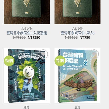
文化小物
文化小物
臺灣意象護照套 5入優惠組
臺灣意象護照套 (單入)
原
目
原
目
NT$
500
NT$
350
NT$
100
NT$
80
始
前
始
前
價
價
價
價
格：
格：
格：
格：
NT$500。
NT$350。
NT$100。
NT$80。
特價
特價
加到
加到
關注
關注
商品
商品
書籍
書籍