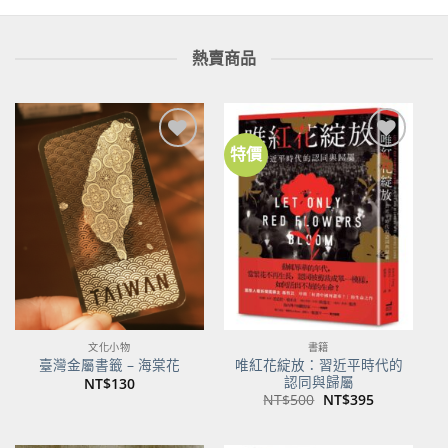
熱賣商品
特價
加到
加到
關注
關注
商品
商品
文化小物
書籍
唯紅花綻放：習近平時代的
臺灣金屬書籤 – 海棠花
認同與歸屬
NT$
130
原
目
NT$
500
NT$
395
始
前
價
價
格：
格：