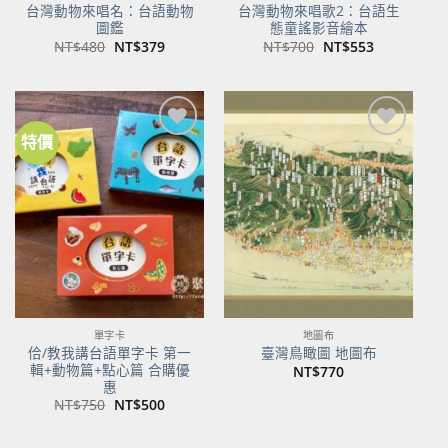
台灣動物來唱名：台語動物
台灣動物來唱歌2：台語生
圖鑑
態童謠影音繪本
原
目
原
目
NT$
480
NT$
379
NT$
700
NT$
553
始
前
始
前
價
價
價
價
格：
格：
格：
格：
NT$480。
NT$379。
NT$700。
NT$553。
特價
加到
加到
關注
關注
商品
商品
單字卡
地圖布
佮/教我講台語單字卡 第一
臺灣鳥瞰圖 地圖布
輯+動物篇+點心篇 合購優
NT$
770
惠
原
目
NT$
750
NT$
500
始
前
價
價
格：
格：