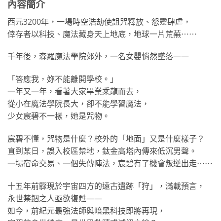
內容簡介
西元3200年，一場時空浩劫使詛咒釋放、怨靈肆虐，
倖存者以科技、魔法藏身天上地底，地球一片荒蕪⋯⋯
千年後，森羅魔法學院郊外，一名女嬰悄然墜落——
「答應我，妳不能離開學校。」
一年又一年，看著大家畢業乘龍而去，
從小在魔法學院長大，卻不能學習魔法，
少女宸碧不一樣，她是咒物。
宸碧不懂，咒物是什麼？校外的「地面」又是什麼樣子？
直到某日，誤入校區禁地，鈦金高塔內傳來低沉男聲。
一場宿命交易、一個失傳陣法，宸碧有了機會叛逆出走⋯⋯
十五年前驟現於宇宙四方的遠古遺跡「狩」，滿載預言，
永世禁錮之人亟欲復甦——
如今，前紀元最強法師與暗黑科技即將再現，