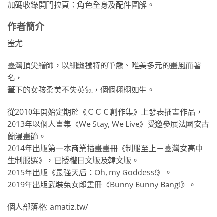
加碼收錄開門拉頁：角色全身及配件圖解。
作者簡介
蚩尤
臺灣頂尖繪師，以細緻獨特的筆觸、唯美多元的畫風而著
名，
筆下的女孩柔美不失英氣，個個栩栩如生。
從2010年開始定期於《ＣＣＣ創作集》上發表插畫作品，
2013年以個人畫集《We Stay, We Live》受邀參展法國安古
蘭漫畫節。
2014年出版第一本商業插畫畫冊《制服至上－臺灣女高中
生制服選》，已授權日文版及韓文版。
2015年出版《最強天后：Oh, my Goddess!》。
2019年出版武裝兔女郎畫冊《Bunny Bunny Bang!》。
個人部落格: amatiz.tw/