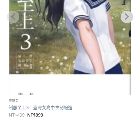
專題史
制服至上3：臺灣女高中生制服選
原
目
NT$
499
NT$
393
始
前
價
價
格：
格：
NT$499。
NT$393。