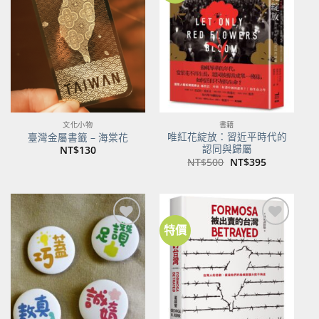
關注
關注
商品
商品
文化小物
書籍
唯紅花綻放：習近平時代的
臺灣金屬書籤 – 海棠花
認同與歸屬
NT$
130
原
目
NT$
500
NT$
395
始
前
價
價
格：
格：
NT$500。
NT$395。
特價
加到
加到
關注
關注
商品
商品