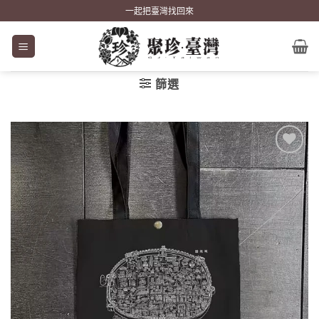
Skip
一起把臺灣找回來
to
content
篩選
加到
關注
商品