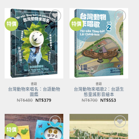
價
價
價
價
格：
格：
格：
格：
NT$500。
NT$350。
NT$100。
NT$80。
特價
特價
加到
加到
關注
關注
商品
商品
書籍
書籍
台灣動物來唱名：台語動物
台灣動物來唱歌2：台語生
圖鑑
態童謠影音繪本
原
目
原
目
NT$
480
NT$
379
NT$
700
NT$
553
始
前
始
前
價
價
價
價
格：
格：
格：
格：
NT$480。
NT$379。
NT$700。
NT$553。
特價
加到
加到