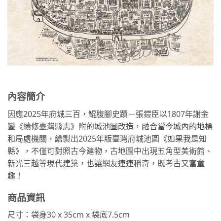
內容簡介
因應2025年府城三百，鯤腹腳史蹟－張鎧臣以1807年謝金
鑾《續修臺灣縣志》附的城池圖改造，融合當今城內的地標
和局處機關，繪製出2025年版臺灣府城池圖《如果我是知
縣》，不僅可對照古今建物，古地圖中出現五角型美術館、
新光三越等現代建築，也讓網友連連稱奇，既考古又富童
趣！
商品資訊
尺寸：袋身30 x 35cm x 袋底7.5cm