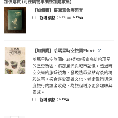
加價購買 (可在購物車調整加購數量)
【加價購】臺灣意象護照套
原
目
NT$
NT$
新增 價格：
100
80
始
前
價
價
格：
格：
NT$100。
NT$80。
【加價購】哈瑪星時空旅圖Plus+
哈瑪星時空旅圖Plus+帶你探索高雄哈瑪星
的歷史街區、港都風光與城市記憶，透過時
空交織的旅遊視角，發現熟悉景點背後的精
彩故事。適合喜愛高雄文化、老街散策與深
度旅行的讀者收藏，為旅程增添更多趣味與
靈感。
NT$
新增 價格：
50