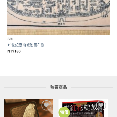
布旗
19世紀臺南城池圖布旗
NT$
180
熱賣商品
特價
加到
加到