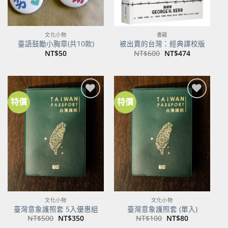
文化小物
書籍
臺語鼓勵小胸章(共10款)
被出賣的台灣：經典譯校版
原
目
NT$
50
NT$
600
NT$
474
始
前
價
價
格：
格：
NT$600。
NT$474。
特價
特價
加到
加到
關注
關注
商品
商品
文化小物
文化小物
臺灣意象護照套 5入優惠組
臺灣意象護照套 (單入)
原
目
原
目
NT$
500
NT$
350
NT$
100
NT$
80
始
前
始
前