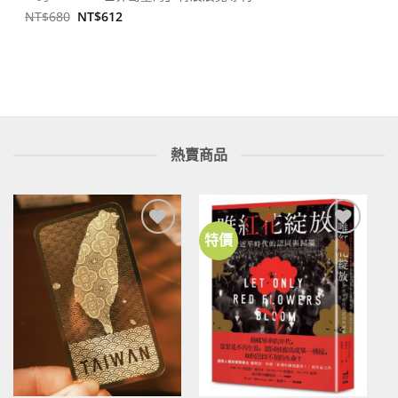
原
目
NT$
680
NT$
612
始
前
價
價
格：
格：
NT$680。
NT$612。
熱賣商品
特價
加到
加到
關注
關注
商品
商品