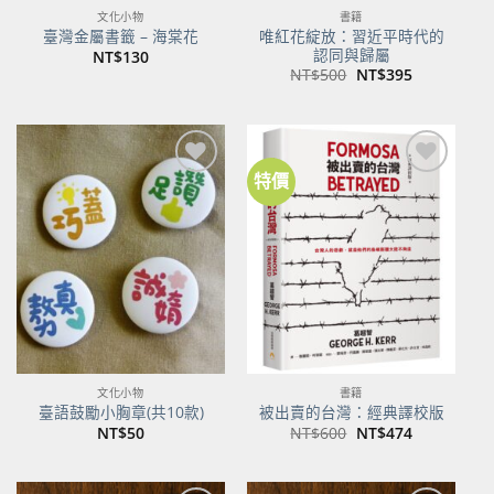
文化小物
書籍
唯紅花綻放：習近平時代的
臺灣金屬書籤 – 海棠花
認同與歸屬
NT$
130
原
目
NT$
500
NT$
395
始
前
價
價
格：
格：
NT$500。
NT$395。
特價
加到
加到
關注
關注
商品
商品
文化小物
書籍
臺語鼓勵小胸章(共10款)
被出賣的台灣：經典譯校版
原
目
NT$
50
NT$
600
NT$
474
始
前
價
價
格：
格：
NT$600。
NT$474。