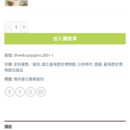
現存臺日畫報復刻(7-11冊 完)｜免運 數量
加入購物車
貨號:
dhiwib;qoppjios.2851-1
分類:
史料彙整／復刻
,
國立臺灣歷史博物館
,
日本時代
,
書籍
,
臺灣歷史博
物館出版品
標籤:
現存臺日畫報復刻
描述