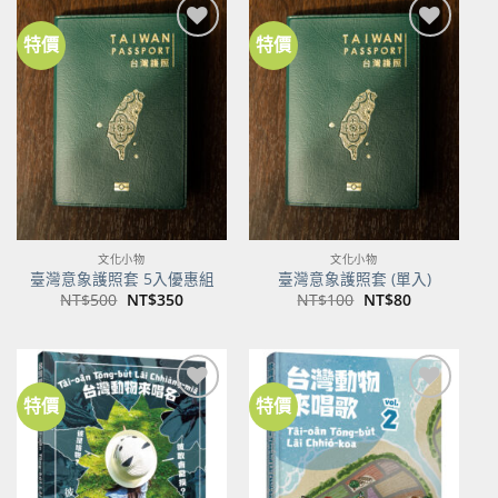
特價
特價
加到
加到
關注
關注
商品
商品
文化小物
文化小物
臺灣意象護照套 5入優惠組
臺灣意象護照套 (單入)
原
目
原
目
NT$
500
NT$
350
NT$
100
NT$
80
始
前
始
前
價
價
價
價
格：
格：
格：
格：
NT$500。
NT$350。
NT$100。
NT$80。
特價
特價
加到
加到
關注
關注
商品
商品