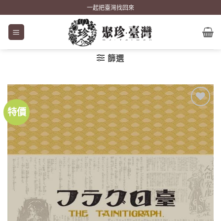
Skip
一起把臺灣找回來
to
content
篩選
特價
加到
關注
商品