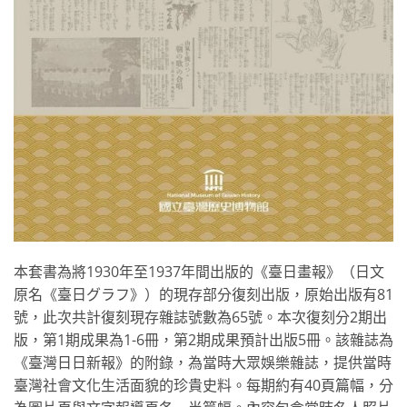
本套書為將1930年至1937年間出版的《臺日畫報》（日文
原名《臺日グラフ》）的現存部分復刻出版，原始出版有81
號，此次共計復刻現存雜誌號數為65號。本次復刻分2期出
版，第1期成果為1-6冊，第2期成果預計出版5冊。該雜誌為
《臺灣日日新報》的附錄，為當時大眾娛樂雜誌，提供當時
臺灣社會文化生活面貌的珍貴史料。每期約有40頁篇幅，分