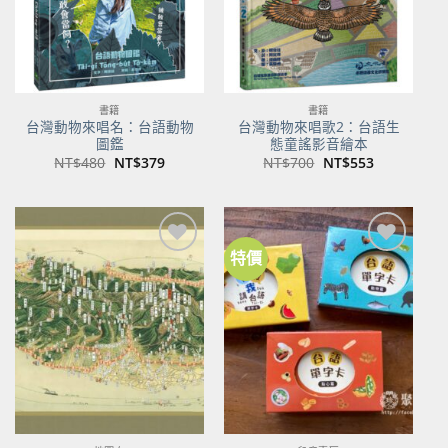
書籍
書籍
台灣動物來唱名：台語動物
台灣動物來唱歌2：台語生
圖鑑
態童謠影音繪本
原
目
原
目
NT$
480
NT$
379
NT$
700
NT$
553
始
前
始
前
價
價
價
價
格：
格：
格：
格：
NT$480。
NT$379。
NT$700。
NT$553。
特價
加到
加到
關注
關注
商品
商品