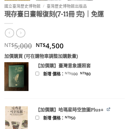
國立臺灣歷史博物館
/
臺灣歷史博物館出版品
現存臺日畫報復刻(7-11冊 完)｜免運
原
目
5,000
4,500
NT$
NT$
始
前
加價購買 (可在購物車調整加購數量)
價
價
格：
格：
【加價購】臺灣意象護照套
NT$5,000。
NT$4,500。
原
目
NT$
NT$
新增 價格：
100
80
始
前
價
價
格：
格：
NT$100。
NT$80。
【加價購】哈瑪星時空旅圖Plus+
NT$
新增 價格：
50