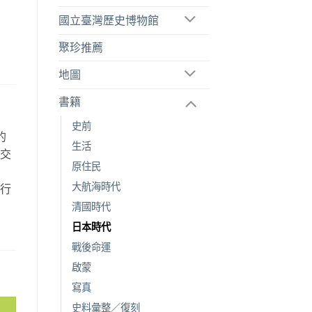
國立臺灣歷史博物館
聚珍推薦
地圖
書籍
史前
的
生活
空交
原住民
故
大航海時代
旅行
。
清國時代
日本時代
戰後命運
啟蒙
寫真
史料彙整／復刻