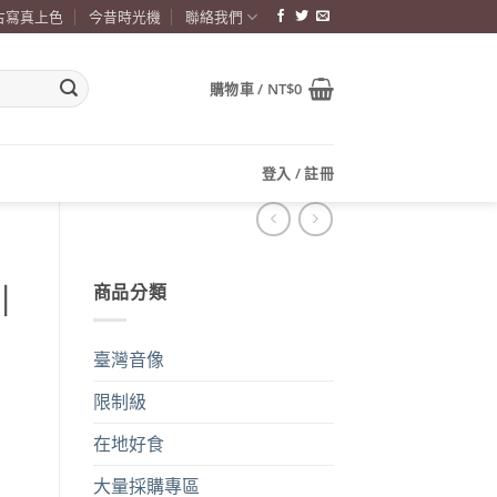
古寫真上色
今昔時光機
聯絡我們
購物車 /
NT$
0
登入 / 註冊
商品分類
｜
臺灣音像
限制級
在地好食
大量採購專區