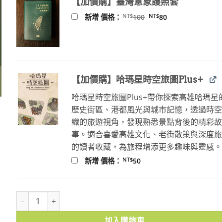
【加價購】臺灣意象護照套
NT$2,500。
NT$2,124。
原
目
NT$
NT$
新增 價格：
100
80
始
前
價
價
格：
格：
NT$100。
NT$80。
【加價購】哈瑪星時空旅圖Plus+
哈瑪星時空旅圖Plus+帶你探索高雄哈瑪星
歷史街區、港都風光與城市記憶，透過時
織的旅遊視角，發現熟悉景點背後的精彩
事。適合喜愛高雄文化、老街散策與深度
的讀者收藏，為旅程增添更多趣味與靈感
NT$
新增 價格：
50
現存臺灣青年復刻(一套5冊)(精裝)｜免運 數量
加入購物車