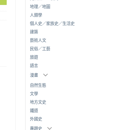
地理／地圖
人類學
個人史／家族史／生活史
建築
藝術人文
民俗／工藝
旅遊
語言
漫畫
自然生態
文學
地方文史
鐵道
外國史
專題史