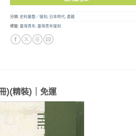
分類:
史料彙整／復刻
,
日本時代
,
書籍
標籤:
臺灣青年
,
臺灣青年復刻
冊)(精裝)｜免運