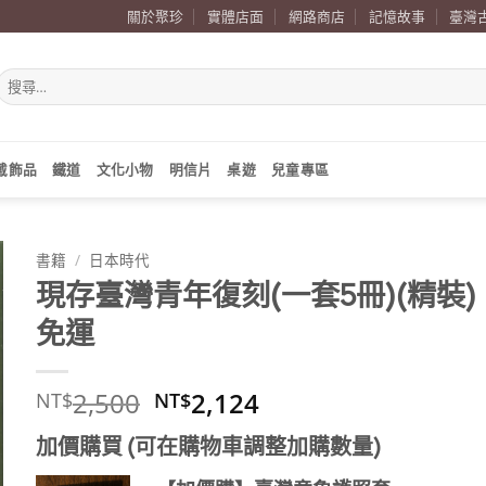
關於聚珍
實體店面
網路商店
記憶故事
臺灣
搜
尋
關
鍵
字:
戴飾品
鐵道
文化小物
明信片
桌遊
兒童專區
書籍
/
日本時代
現存臺灣青年復刻(一套5冊)(精裝)
免運
原
目
2,500
2,124
NT$
NT$
始
前
加價購買 (可在購物車調整加購數量)
價
價
格：
格：