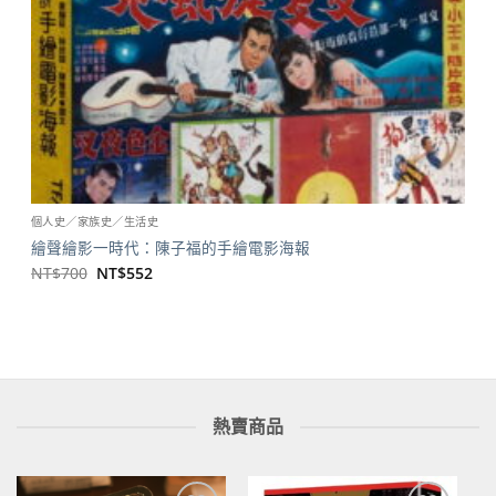
個人史／家族史／生活史
繪聲繪影一時代：陳子福的手繪電影海報
原
目
NT$
700
NT$
552
始
前
價
價
格：
格：
NT$700。
NT$552。
熱賣商品