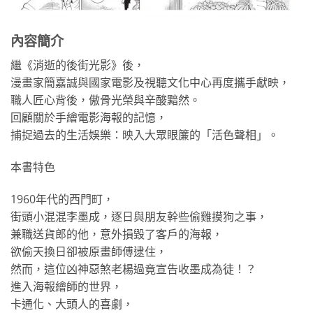
內容簡介
繼《消逝的後街光影》後，
漫畫家簡嘉誠與國家電影及視聽文化中心再度攜手獻映，
職人匠心背後，傲骨光榮與辛酸黯然。
回顧關於手繪電影海報的記憶，
捕捉過去的生活娛樂：映入大眾眼簾的「活色聲相」。
本書特色
1960年代的西門町，
街頭小混混李墨成，逐日與朋友幹些偷雞摸狗之事，
兼職送貨郎的他，意外損毀了客戶的海報，
欲偷天換日卻被原畫師傅逮住，
然而，這位凶神惡煞老楊過竟宣告收墨成為徒！？
進入海報繪師的世界，
卡通化、大頭人的喜劇，