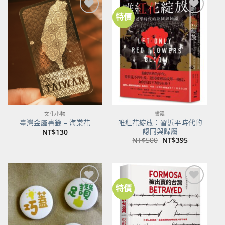
特價
加到
加到
關注
關注
商品
商品
文化小物
書籍
唯紅花綻放：習近平時代的
臺灣金屬書籤 – 海棠花
認同與歸屬
NT$
130
原
目
NT$
500
NT$
395
始
前
價
價
格：
格：
NT$500。
NT$395。
特價
加到
加到
關注
關注
商品
商品