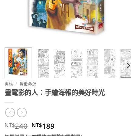
書籍
/
戰後命運
畫電影的人：手繪海報的美好時光
原
目
240
189
NT$
NT$
始
前