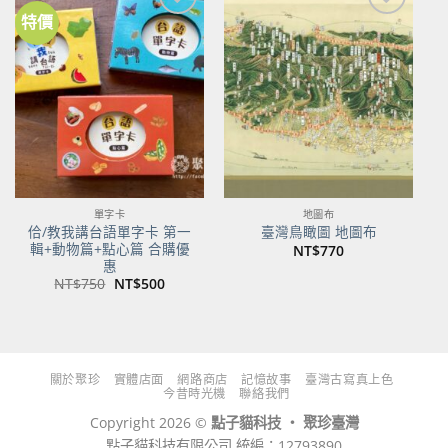
特價
加到
加到
關注
關注
商品
商品
單字卡
地圖布
佮/教我講台語單字卡 第一
臺灣鳥瞰圖 地圖布
輯+動物篇+點心篇 合購優
NT$
770
惠
原
目
NT$
750
NT$
500
始
前
價
價
格：
格：
NT$750。
NT$500。
關於聚珍
實體店面
網路商店
記憶故事
臺灣古寫真上色
今昔時光機
聯絡我們
Copyright 2026 ©
點子貓科技 ‧ 聚珍臺灣
點子貓科技有限公司 統編：12793890