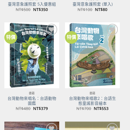
臺灣意象護照套 5入優惠組
臺灣意象護照套 (單入)
原
目
原
目
NT$
500
NT$
350
NT$
100
NT$
80
始
前
始
前
價
價
價
價
格：
格：
格：
格：
NT$500。
NT$350。
NT$100。
NT$80。
特價
特價
加到
加到
關注
關注
商品
商品
書籍
書籍
台灣動物來唱名：台語動物
台灣動物來唱歌2：台語生
圖鑑
態童謠影音繪本
原
目
原
目
NT$
480
NT$
379
NT$
700
NT$
553
始
前
始
前
價
價
價
價
格：
格：
格：
格：
NT$480。
NT$379。
NT$700。
NT$553。