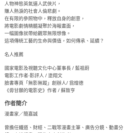
人物神態英氣逼人武俠片，
賺人熱淚的社會人倫悲劇。
在有限的參照物中，釋放自身的創意，
將電影劇情精髓凝聚於海報畫面，
一幅圖像就帶給觀眾無限想像。
這項傳統工藝的生命與價值，如何傳承、延續？
名人推薦
國家電影及視聽文化中心董事長 / 藍祖蔚
電影工作者-影評人 / 塗翔文
臉書專頁「無影無蹤」創辦人/ 翁煌德
《毋甘願的電影史》作者 / 蘇致亨
作者簡介
漫畫家／簡嘉誠
曾擔任鐵道、財經、二戰等漫畫主筆、廣告分鏡、動畫分