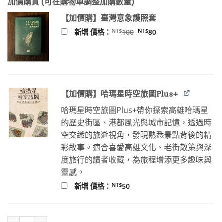
加價購買 (可在購物車調整加購數量)
價
價
格：
格：
【加價購】臺灣意象護照套
NT$240。
NT$189。
原
目
NT$
NT$
新增 價格：
100
80
始
前
價
價
格：
格：
NT$100。
NT$80。
【加價購】哈瑪星時空旅圖Plus+
哈瑪星時空旅圖Plus+帶你探索高雄哈瑪星
的歷史街區、港都風光與城市記憶，透過時
空交織的旅遊視角，發現熟悉景點背後的精
彩故事。適合喜愛高雄文化、老街散策與深
度旅行的讀者收藏，為旅程增添更多趣味與
靈感。
NT$
新增 價格：
50
畫電影的人：手繪海報的美好時光 數量