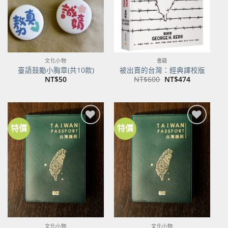
文化小物
書籍
臺語鼓勵小胸章(共10款)
被出賣的台灣：經典譯校版
原
目
NT$
50
NT$
600
NT$
474
始
前
價
價
格：
格：
NT$600。
NT$474。
特價
特價
加到
加到
關注
關注
商品
商品
文化小物
文化小物