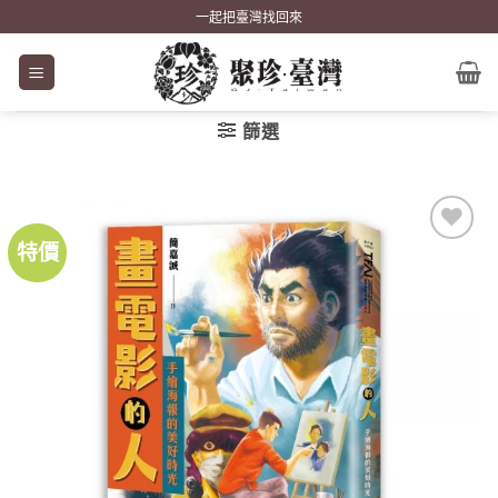
Skip
一起把臺灣找回來
to
content
篩選
特價
加到
關注
商品