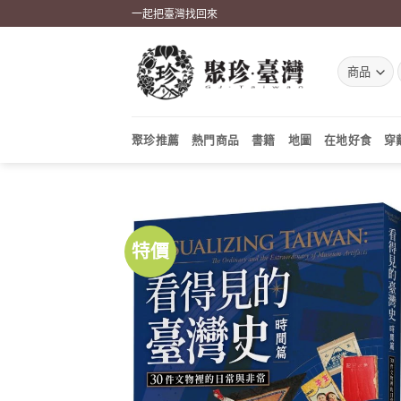
Skip
一起把臺灣找回來
to
content
聚珍推薦
熱門商品
書籍
地圖
在地好食
穿
特價
加到
關注
商品