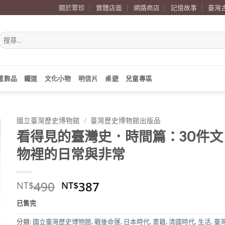
關於聚珍
實體店面
網路商店
記憶故事
臺灣
搜
尋
關
鍵
字:
戴飾品
鐵道
文化小物
明信片
桌遊
兒童專區
國立臺灣歷史博物館
/
臺灣歷史博物館出版品
看得見的臺灣史．時間篇：30件文
物裡的日常與非常
原
目
490
387
NT$
NT$
始
前
已售完
價
價
格：
格：
分類:
國立臺灣歷史博物館
,
戰後命運
,
日本時代
,
書籍
,
清國時代
,
生活
,
臺