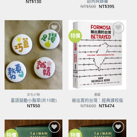
認同與歸屬
NT$
130
原
目
NT$
500
NT$
395
始
前
價
價
格：
格：
NT$500。
NT$395。
特價
加到
加到
關注
關注
商品
商品
文化小物
書籍
臺語鼓勵小胸章(共10款)
被出賣的台灣：經典譯校版
原
目
NT$
50
NT$
600
NT$
474
始
前
價
價
格：
格：
NT$600。
NT$474。
特價
特價