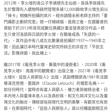
2012年，李火增的長公子李靖德先生仙逝，長孫李政達先
生於整理先人遺物時赫然發現多達12,000餘枚李火增生前以
「徠卡」相機所拍攝的底片。經央請簡永彬老師主持的「夏
門攝影企劃研究室」逐一仔細掃描、造冊之後，在國藝會的
資助下於2013年底完成數位典藏計畫並發表部分作品。終
生只會河洛語與日語的李火增，在戰後成為「失語的一
代」，其作品中有八成左右數量是拍攝於1937〜1945年之
間，因此讓日本時代臺灣史研究所缺乏的非官方「平民生
活」影像拼圖，就此補上。
繼2017年《看見李火增．薰風中的漫遊者》、2020年《看
見李火增II．南風中的觀覽者》出版之後，2021年《看見李
火增III．這些人與那些人》出版，其副標題原為1981年法國
導演克勞德．雷路許（Claude Lelouch）的電影名稱。一
如任何時代，當時亦有富人與窮人、權力者與被統治者、日
本內地人與臺灣本島人以及高砂族、和文化與洋文化以及臺
灣文化的融合、傳統習俗與現代文明的衝擊、有歡笑也有悲
哀。在那個時代，「這些人與那些人」是以何種面貌相互共