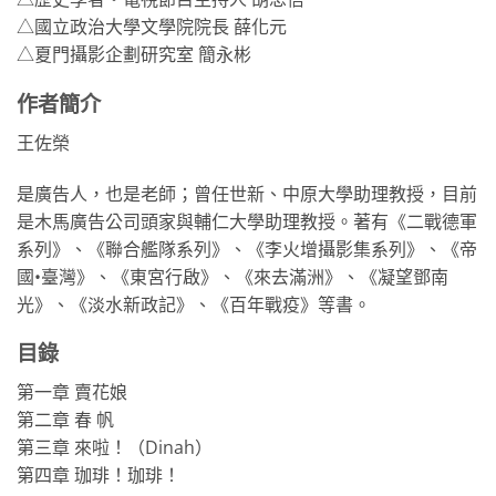
△國立政治大學文學院院長 薛化元
△夏門攝影企劃研究室 簡永彬
作者簡介
王佐榮
是廣告人，也是老師；曾任世新、中原大學助理教授，目前
是木馬廣告公司頭家與輔仁大學助理教授。著有《二戰德軍
系列》、《聯合艦隊系列》、《李火增攝影集系列》、《帝
國•臺灣》、《東宮行啟》、《來去滿洲》、《凝望鄧南
光》、《淡水新政記》、《百年戰疫》等書。
目錄
第一章 賣花娘
第二章 春 帆
第三章 來啦！（Dinah）
第四章 珈琲！珈琲！