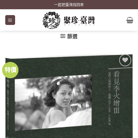
Skip
一起把臺灣找回來
to
content
篩選
特價
加到
關注
商品