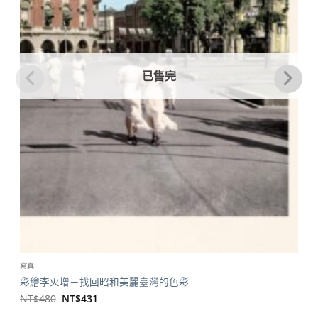
已售完
寫真
彩繪李火增－找回昭和美麗臺灣的色彩
原
目
NT$
480
NT$
431
始
前
價
價