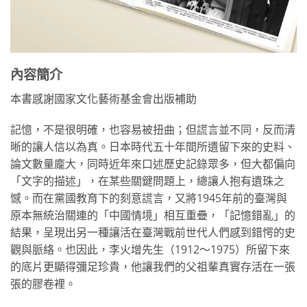
內容簡介
本書感謝國家文化藝術基金會出版補助
記憶，不是很明確，也容易被扭曲；但謊言並不同，反而清
晰的讓人信以為真。日本時代五十年間所遺留下來的史料、
論文數量龐大，同時近年來口述歷史記錄眾多，但大都偏向
「文字的描述」，在某些關鍵問題上，總讓人抱有遺珠之
憾。而在黨國教育下的刻意謊言，又將1945年前的臺灣與
原本無統治關連的「中國情境」相互重疊，「記憶錯亂」的
結果，呈現出另一種讓活在臺灣戰前世代人們感到錯愕的史
觀與脈絡。也因此，李火增先生（1912〜1975）所留下來
的底片更顯得彌足珍貴，他讓我們的父祖輩真實存活在一張
張的膠卷裡。