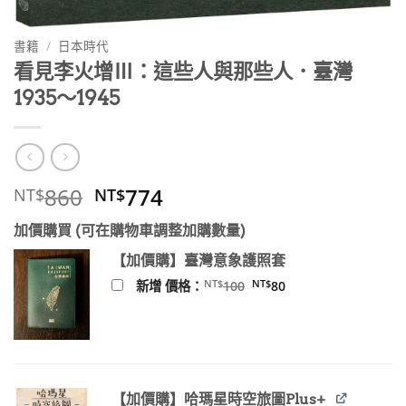
書籍
/
日本時代
看見李火增Ⅲ：這些人與那些人．臺灣
1935～1945
原
目
860
774
NT$
NT$
始
前
加價購買 (可在購物車調整加購數量)
價
價
格：
格：
【加價購】臺灣意象護照套
NT$860。
NT$774。
原
目
NT$
NT$
新增 價格：
100
80
始
前
價
價
格：
格：
NT$100。
NT$80。
【加價購】哈瑪星時空旅圖Plus+