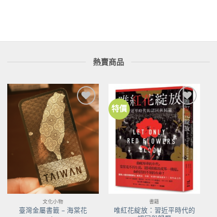
格：
格：
NT$480。
NT$431。
熱賣商品
特價
加到
加到
關注
關注
商品
商品
文化小物
書籍
唯紅花綻放：習近平時代的
臺灣金屬書籤 – 海棠花