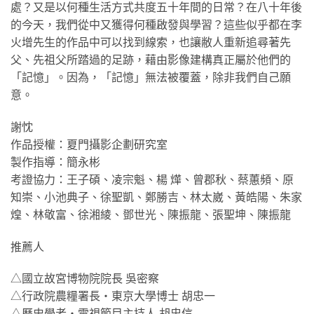
處？又是以何種生活方式共度五十年間的日常？在八十年後
的今天，我們從中又獲得何種啟發與學習？這些似乎都在李
火增先生的作品中可以找到線索，也讓敝人重新追尋著先
父、先祖父所踏過的足跡，藉由影像建構真正屬於他們的
「記憶」。因為，「記憶」無法被覆蓋，除非我們自己願
意。
謝忱
作品授權：夏門攝影企劃研究室
製作指導：簡永彬
考證協力：王子碩、凌宗魁、楊 燁、曾郡秋、蔡蕙頻、原
知崇、小池典子、徐聖凱、鄭勝吉、林太崴、黃皓陽、朱家
煌、林敬富、徐湘綾、鄧世光、陳振龍、張聖坤、陳振龍
推薦人
△國立故宮博物院院長 吳密察
△行政院農糧署長‧東京大學博士 胡忠一
△歷史學者‧電視節目主持人 胡忠信