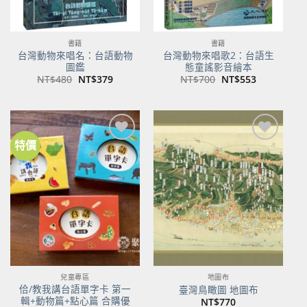
書籍
書籍
台灣動物來唱名：台語動物
台灣動物來唱歌2：台語生
圖鑑
態童謠影音繪本
原
目
原
目
NT$
480
NT$
379
NT$
700
NT$
553
始
前
始
前
價
價
價
價
格：
格：
格：
格：
NT$480。
NT$379。
NT$700。
NT$553。
特價
加到
加到
關注
關注
商品
商品
兒童專區
地圖布
佮/教我講台語單字卡 第一
臺灣鳥瞰圖 地圖布
輯+動物篇+點心篇 合購優
NT$
770