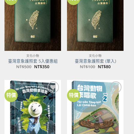
加到
加到
關注
關注
商品
商品
文化小物
文化小物
臺灣意象護照套 5入優惠組
臺灣意象護照套 (單入)
原
目
原
目
NT$
500
NT$
350
NT$
100
NT$
80
始
前
始
前
價
價
價
價
格：
格：
格：
格：
NT$500。
NT$350。
NT$100。
NT$80。
特價
特價
加到
加到
關注
關注
商品
商品