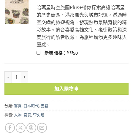
哈瑪星時空旅圖Plus+帶你探索高雄哈瑪星
的歷史街區、港都風光與城市記憶，透過時
空交織的旅遊視角，發現熟悉景點背後的精
彩故事。適合喜愛高雄文化、老街散策與深
度旅行的讀者收藏，為旅程增添更多趣味與
靈感。
NT$
新增 價格：
50
看見李火增Ⅲ：這些人與那些人．臺灣1935～1945 數量
加入購物車
分類:
寫真
,
日本時代
,
書籍
標籤:
人物
,
寫真
,
李火增