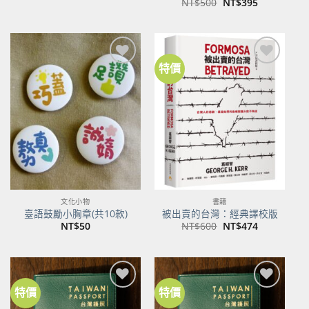
原
目
NT$
500
NT$
395
始
前
價
價
格：
格：
NT$500。
NT$395。
特價
加到
加到
關注
關注
商品
商品
文化小物
書籍
臺語鼓勵小胸章(共10款)
被出賣的台灣：經典譯校版
原
目
NT$
50
NT$
600
NT$
474
始
前
價
價
格：
格：
NT$600。
NT$474。
特價
特價
加到
加到