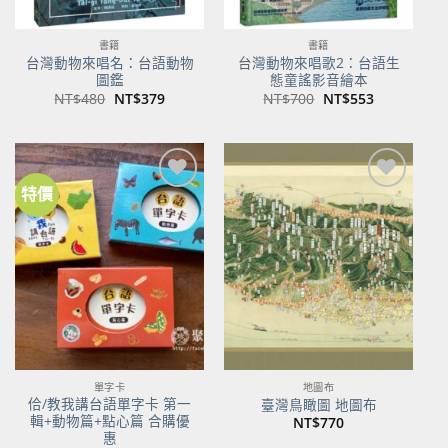
書籍
書籍
台灣動物來唱名：台語動物
台灣動物來唱歌2：台語生
圖鑑
態童謠影音繪本
原
目
原
目
NT$
480
NT$
379
NT$
700
NT$
553
始
前
始
前
價
價
價
價
格：
格：
格：
格：
NT$480。
NT$379。
NT$700。
NT$553。
特價
加到
加到
關注
關注
商品
商品
單字卡
地圖布
佮/教我講台語單字卡 第一
臺灣鳥瞰圖 地圖布
輯+動物篇+點心篇 合購優
NT$
770
惠