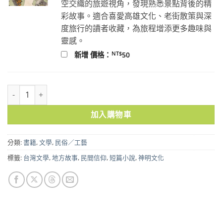
空交織的旅遊視角，發現熟悉景點背後的精
彩故事。適合喜愛高雄文化、老街散策與深
度旅行的讀者收藏，為旅程增添更多趣味與
靈感。
NT$
新增 價格：
50
眾神之島 數量
加入購物車
分類:
書籍
,
文學
,
民俗／工藝
標籤:
台灣文學
,
地方故事
,
民間信仰
,
短篇小說
,
神明文化