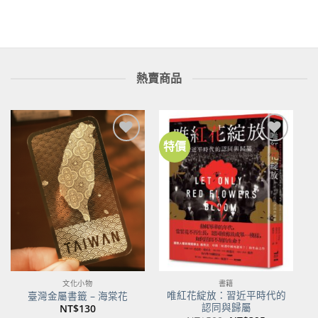
格：
格：
NT$299。
NT$236。
熱賣商品
特價
加到
加到
關注
關注
商品
商品
文化小物
書籍
唯紅花綻放：習近平時代的
臺灣金屬書籤 – 海棠花
認同與歸屬
NT$
130