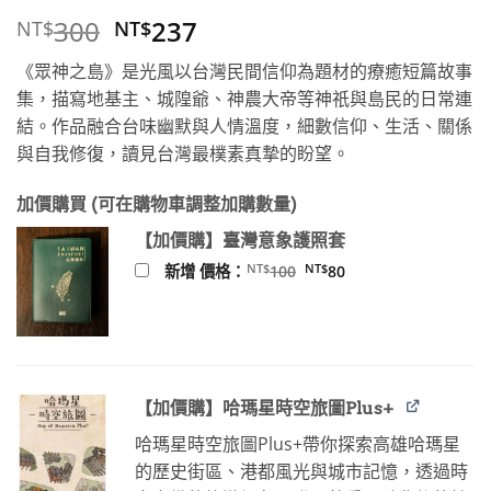
原
目
300
237
NT$
NT$
始
前
《眾神之島》是光風以台灣民間信仰為題材的療癒短篇故事
價
價
集，描寫地基主、城隍爺、神農大帝等神祇與島民的日常連
格：
格：
結。作品融合台味幽默與人情溫度，細數信仰、生活、關係
NT$300。
NT$237。
與自我修復，讀見台灣最樸素真摯的盼望。
加價購買 (可在購物車調整加購數量)
【加價購】臺灣意象護照套
原
目
NT$
NT$
新增 價格：
100
80
始
前
價
價
格：
格：
NT$100。
NT$80。
【加價購】哈瑪星時空旅圖Plus+
哈瑪星時空旅圖Plus+帶你探索高雄哈瑪星
的歷史街區、港都風光與城市記憶，透過時