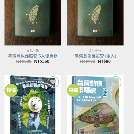
關注
關注
商品
商品
文化小物
文化小物
臺灣意象護照套 5入優惠組
臺灣意象護照套 (單入)
原
目
原
目
NT$
500
NT$
350
NT$
100
NT$
80
始
前
始
前
價
價
價
價
格：
格：
格：
格：
NT$500。
NT$350。
NT$100。
NT$80。
特價
特價
加到
加到
關注
關注
商品
商品