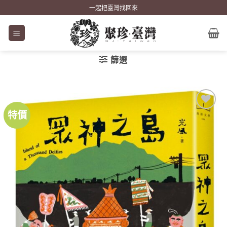
Skip
一起把臺灣找回來
to
content
篩選
特價
加到
關注
商品