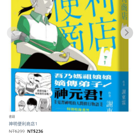
書籍
神明便利商店1
原
目
NT$
299
NT$
236
始
前
價
價