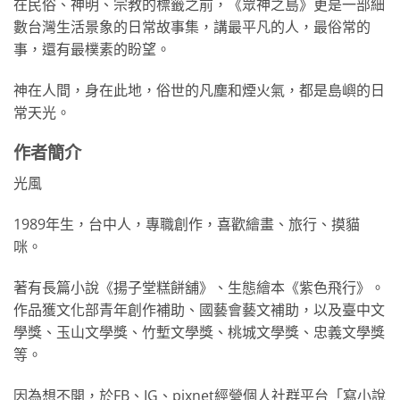
在民俗、神明、宗教的標籤之前，《眾神之島》更是一部細
數台灣生活景象的日常故事集，講最平凡的人，最俗常的
事，還有最樸素的盼望。
神在人間，身在此地，俗世的凡塵和煙火氣，都是島嶼的日
常天光。
作者簡介
光風
1989年生，台中人，專職創作，喜歡繪畫、旅行、摸貓
咪。
著有長篇小說《揚子堂糕餅舖》、生態繪本《紫色飛行》。
作品獲文化部青年創作補助、國藝會藝文補助，以及臺中文
學獎、玉山文學獎、竹塹文學獎、桃城文學獎、忠義文學獎
等。
因為想不開，於FB、IG、pixnet經營個人社群平台「寫小說