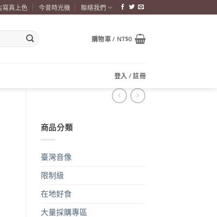
古寫真上色
今昔時光機
聯絡我們
購物車 /
NT$
0
登入 / 註冊
商品分類
臺灣音像
限制級
在地好食
大量採購專區