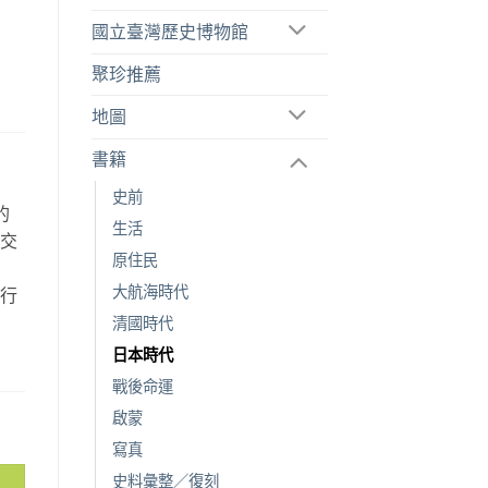
國立臺灣歷史博物館
聚珍推薦
地圖
書籍
史前
的
生活
空交
原住民
故
大航海時代
旅行
。
清國時代
日本時代
戰後命運
啟蒙
寫真
史料彙整／復刻