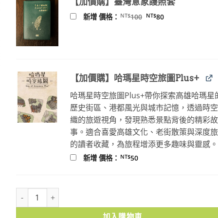
【加價購】臺灣意象護照套
NT$420。
NT$378。
原
目
NT$
NT$
新增 價格：
100
80
始
前
價
價
格：
格：
NT$100。
NT$80。
【加價購】哈瑪星時空旅圖Plus+
哈瑪星時空旅圖Plus+帶你探索高雄哈瑪星
歷史街區、港都風光與城市記憶，透過時
織的旅遊視角，發現熟悉景點背後的精彩
事。適合喜愛高雄文化、老街散策與深度
的讀者收藏，為旅程增添更多趣味與靈感
NT$
新增 價格：
50
砂糖之島：日治初期的臺灣糖業史1895-1911 數量
加入購物車