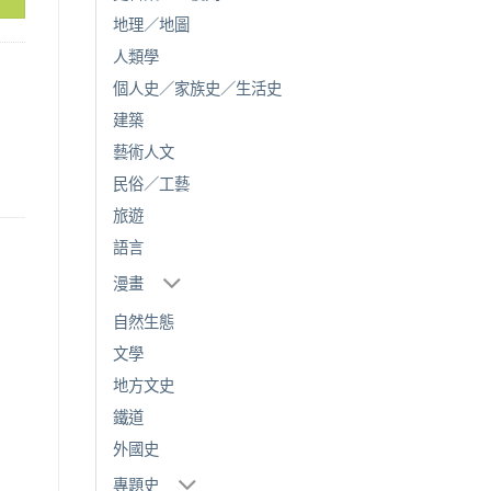
地理／地圖
人類學
個人史／家族史／生活史
建築
藝術人文
民俗／工藝
旅遊
語言
漫畫
自然生態
文學
地方文史
鐵道
外國史
專題史