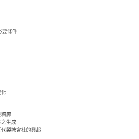
必要條件
變化
良糖廍
本之生成
近代製糖會社的興起