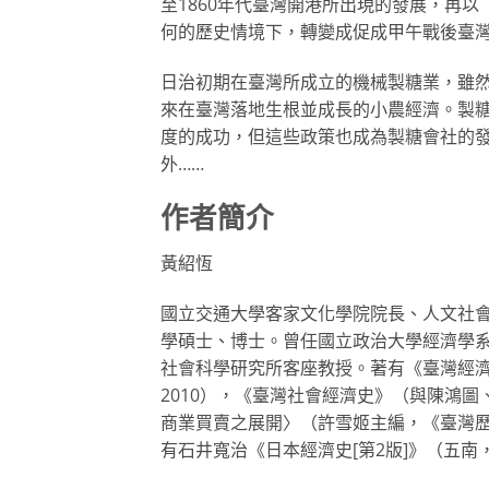
至1860年代臺灣開港所出現的發展，再
何的歷史情境下，轉變成促成甲午戰後臺
日治初期在臺灣所成立的機械製糖業，雖
來在臺灣落地生根並成長的小農經濟。製
度的成功，但這些政策也成為製糖會社的
外……
作者簡介
黃紹恆
國立交通大學客家文化學院院長、人文社
學碩士、博士。曾任國立政治大學經濟學
社會科學研究所客座教授。著有《臺灣經
2010），《臺灣社會經濟史》（與陳鴻圖
商業買賣之展開〉（許雪姬主編，《臺灣歷
有石井寬治《日本經濟史[第2版]》（五南，