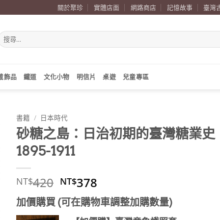
關於聚珍
實體店面
網路商店
記憶故事
臺灣
搜
尋
關
鍵
字:
戴飾品
鐵道
文化小物
明信片
桌遊
兒童專區
書籍
/
日本時代
砂糖之島：日治初期的臺灣糖業史
1895-1911
原
目
420
378
NT$
NT$
始
前
加價購買 (可在購物車調整加購數量)
價
價
格：
格：