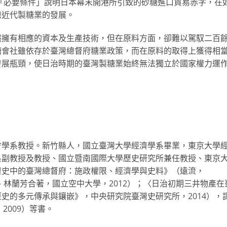
以「必要條件」說明日本幕末開港所引致的砂糖進口貿易赤字，在
灣近代製糖業的發展。
然擁有相應的資本及生產技術，但在原料方面，卻難以駕馭二百
糖會社雖依存於臺灣總督府糖業政策，而在原料的取得上獲得相
發展瓶頸，使日治時期的臺灣製糖業始終無法獨立於國家權力運
會學系教授。新竹縣人，國立臺灣大學經濟學系畢業，東京大學
系副教授及教授、國立暨南國際大學歷史研究所兼任教授、東京
濟史中的臺灣總督府：施政權限、經濟學與史料》（遠流，
、林蘭芳合著，國立空中大學，2012）；〈日治初期三井物產在
史的多元傳承與鑲嵌》，中央研究院臺灣史研究所，2014），
2009）等書。