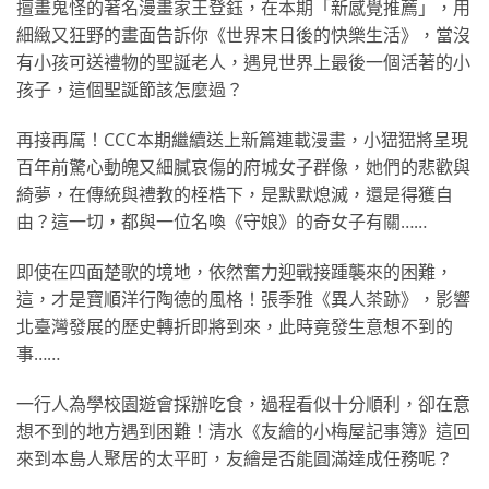
擅畫鬼怪的著名漫畫家王登鈺，在本期「新感覺推薦」，用
細緻又狂野的畫面告訴你《世界末日後的快樂生活》，當沒
有小孩可送禮物的聖誕老人，遇見世界上最後一個活著的小
孩子，這個聖誕節該怎麼過？
再接再厲！CCC本期繼續送上新篇連載漫畫，小峱峱將呈現
百年前驚心動魄又細膩哀傷的府城女子群像，她們的悲歡與
綺夢，在傳統與禮教的桎梏下，是默默熄滅，還是得獲自
由？這一切，都與一位名喚《守娘》的奇女子有關……
即使在四面楚歌的境地，依然奮力迎戰接踵襲來的困難，
這，才是寶順洋行陶德的風格！張季雅《異人茶跡》，影響
北臺灣發展的歷史轉折即將到來，此時竟發生意想不到的
事……
一行人為學校園遊會採辦吃食，過程看似十分順利，卻在意
想不到的地方遇到困難！清水《友繪的小梅屋記事簿》這回
來到本島人聚居的太平町，友繪是否能圓滿達成任務呢？