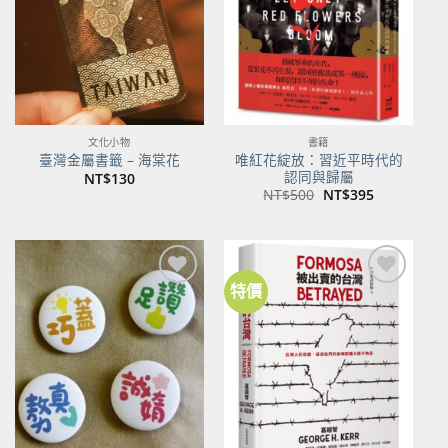
文化小物
書籍
唯紅花綻放：習近平時代的
臺灣金屬書籤 – 海棠花
認同與歸屬
NT$
130
原
目
NT$
500
NT$
395
始
前
價
價
格：
格：
NT$500。
NT$395。
特價
加到
加到
關注
關注
商品
商品