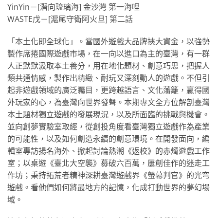
YinYin－[潛向琉璃海] 金沙灣 第一海哩
WASTE戊－[滬尾守衛阿火旦] 第二話
「本土化即全球化」。當國外遊戲大品牌挾大資金，以強勢
製作席捲國際遊戲市場，在一向以進口為主的臺灣，有一群
人正默默汲取本土養分，用在地化題材、創意巧思，把握人
類共通情感，製作出精緻、耐玩又深刻動人的遊戲。不但引
起非遊戲領域的廣泛矚目，更跨越語言、文化藩籬，贏得國
外玩家的心，為臺灣向世界發聲。本期專文全方位解剖臺灣
本土題材獨立遊戲的發展現況，以及所面臨的挑戰與機會。
並向創夢實驗室取經，從創投角度看臺灣獨立遊戲作為產業
的可能性，以及如何創造永續的創意環境。在開發面向，編
輯室專訪揚名海外、掀起討論熱潮《返校》的赤燭遊戲工作
室；以桌遊《臺北大空襲》募破六百萬，屢創佳作的迷走工
作坊；秉持拓荒者精神深耕臺灣遊戲界《螢幕判官》的光穹
遊戲。看他們如何將最地方的記憶，化成打動世界的夢幻場
域。