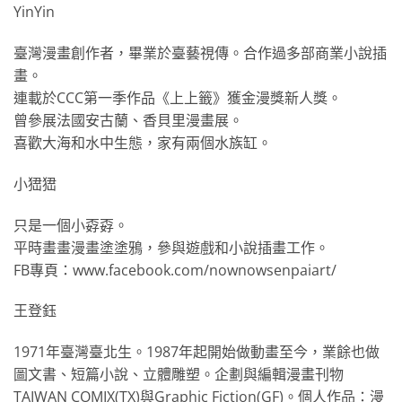
YinYin
臺灣漫畫創作者，畢業於臺藝視傳。合作過多部商業小說插
畫。
連載於CCC第一季作品《上上籤》獲金漫獎新人獎。
曾參展法國安古蘭、香貝里漫畫展。
喜歡大海和水中生態，家有兩個水族缸。
小峱峱
只是一個小孬孬。
平時畫畫漫畫塗塗鴉，參與遊戲和小說插畫工作。
FB專頁：www.facebook.com/nownowsenpaiart/
王登鈺
1971年臺灣臺北生。1987年起開始做動畫至今，業餘也做
圖文書、短篇小說、立體雕塑。企劃與編輯漫畫刊物
TAIWAN COMIX(TX)與Graphic Fiction(GF)。個人作品：漫