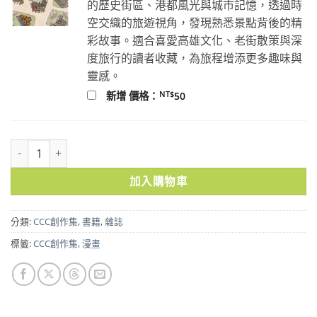
的歷史街區、港都風光與城市記憶，透過時
空交織的旅遊視角，發現熟悉景點背後的精
彩故事。適合喜愛高雄文化、老街散策與深
度旅行的讀者收藏，為旅程增添更多趣味與
靈感。
NT$
新增 價格：
50
硬是要做獨立遊戲：CCC創作集9號 數量
加入購物車
分類:
CCC創作集
,
書籍
,
雜誌
標籤:
CCC創作集
,
漫畫