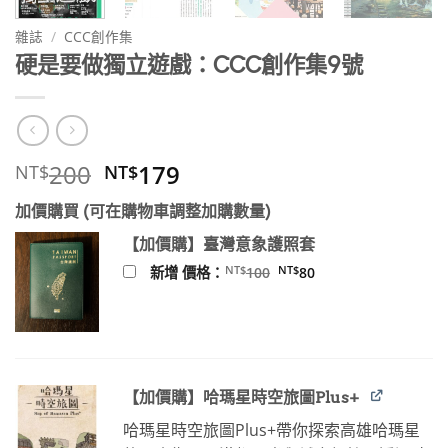
雜誌
/
CCC創作集
硬是要做獨立遊戲：CCC創作集9號
原
目
200
179
NT$
NT$
始
前
加價購買 (可在購物車調整加購數量)
價
價
格：
格：
【加價購】臺灣意象護照套
NT$200。
NT$179。
原
目
NT$
NT$
新增 價格：
100
80
始
前
價
價
格：
格：
NT$100。
NT$80。
【加價購】哈瑪星時空旅圖Plus+
哈瑪星時空旅圖Plus+帶你探索高雄哈瑪星