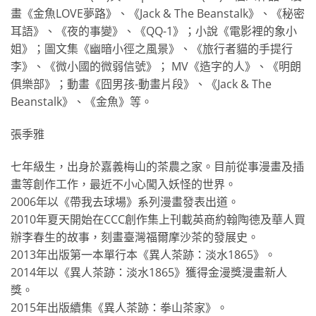
畫《金魚LOVE夢路》、《Jack & The Beanstalk》、《秘密
耳語》、《夜的事變》、《QQ-1》；小說《電影裡的象小
姐》；圖文集《幽暗小徑之風景》、《旅行者貓的手提行
李》、《微小國的微弱信號》； MV《造字的人》、《明朗
俱樂部》；動畫《囧男孩-動畫片段》、《Jack & The
Beanstalk》、《金魚》等。
張季雅
七年級生，出身於嘉義梅山的茶農之家。目前從事漫畫及插
畫等創作工作，最近不小心闖入妖怪的世界。
2006年以《帶我去球場》系列漫畫發表出道。
2010年夏天開始在CCC創作集上刊載英商約翰陶德及華人買
辦李春生的故事，刻畫臺灣福爾摩沙茶的發展史。
2013年出版第一本單行本《異人茶跡：淡水1865》。
2014年以《異人茶跡：淡水1865》獲得金漫獎漫畫新人
獎。
2015年出版續集《異人茶跡：拳山茶家》。