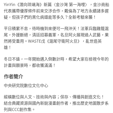
YinYin《潛向琉璃海》新篇〈金沙灣 第一海哩〉，金沙商船
代表攜帶優厚條件前來交涉合作，戴倫為了地方永續諸多遲
疑，但孩子們的黑化病還能等多久？全新考驗來襲！
平日積累不怠，待時機到來便可一飛沖天！法軍兵臨雞籠滬
尾，外援斷絕，清廷招募義軍，名旦阿火展現過人武藝，果
然將受重用。WASTE戊《滬尾守衛阿火旦》，亂世造英
雄！
冬日不遠，一年開始邁入倒數計時，希望大家在檢視今年的
計畫與願景時，都收獲滿滿！
作者簡介
中央研究院數位文化中心
縱橫數位與人文、技術與內容；保存、傳播與創造文化！
結合典藏資源與國內新銳漫畫創作者，推出歷史地圖散步系
列與CCC創作集。