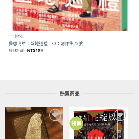
CCC創作集
夢想清單：聖地巡禮：CCC創作集23號
原
目
NT$
240
NT$
189
始
前
價
價
格：
格：
NT$240。
NT$189。
熱賣商品
特價
加到
加到
關注
關注
商品
商品