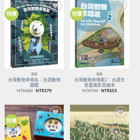
特價
特價
加到
加到
關注
關注
商品
商品
書籍
書籍
台灣動物來唱名：台語動物
台灣動物來唱歌2：台語生
圖鑑
態童謠影音繪本
原
目
原
目
NT$
480
NT$
379
NT$
700
NT$
553
始
前
始
前
價
價
價
價
格：
格：
格：
格：
NT$480。
NT$379。
NT$700。
NT$553。
特價
加到
加到
關注
關注
商品
商品