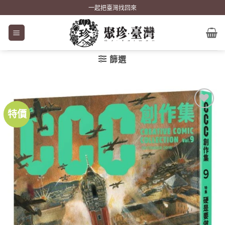
Skip
一起把臺灣找回來
to
content
篩選
特價
加到
關注
商品