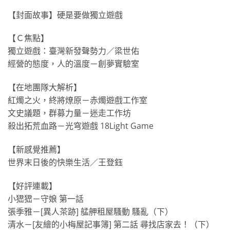
【封面故事】硬是要做獨立遊戲
【Ｃ焦點】
獨立遊戲：臺灣新發聲勢力／梁世佑
經營的態度，人的溫度－創夢實驗室
【在地團隊大解析】
紅燭之火，終將燎原－赤燭遊戲工作室
文史議題，群募力量－迷走工作坊
殺出拓荒血路－光穹遊戲 18Light Game
【新感覺推薦】
世界末日後的快樂生活／王登鈺
【好評連載】
小峱峱－守娘 第一話
張季雅－[異人茶跡] 艋舺租屋騷動 騷亂（下）
清水－[友繪的小梅屋記事簿] 第二話 尋找店家去！（下）