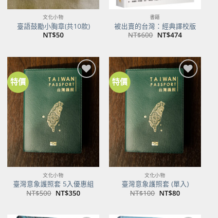
文化小物
書籍
臺語鼓勵小胸章(共10款)
被出賣的台灣：經典譯校版
原
目
NT$
50
NT$
600
NT$
474
始
前
價
價
格：
格：
NT$600。
NT$474。
特價
特價
加到
加到
關注
關注
商品
商品
文化小物
文化小物
臺灣意象護照套 5入優惠組
臺灣意象護照套 (單入)
原
目
原
目
NT$
500
NT$
350
NT$
100
NT$
80
始
前
始
前
價
價
價
價
格：
格：
格：
格：
NT$500。
NT$350。
NT$100。
NT$80。