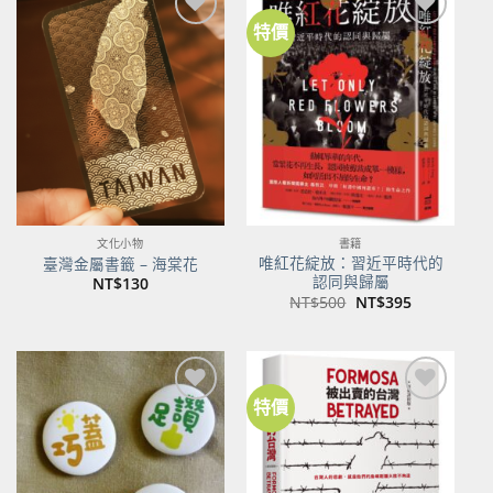
特價
加到
加到
關注
關注
商品
商品
文化小物
書籍
唯紅花綻放：習近平時代的
臺灣金屬書籤 – 海棠花
認同與歸屬
NT$
130
原
目
NT$
500
NT$
395
始
前
價
價
格：
格：
NT$500。
NT$395。
特價
加到
加到
關注
關注
商品
商品