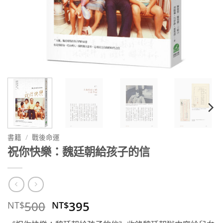
書籍
/
戰後命運
祝你快樂：魏廷朝給孩子的信
原
目
500
395
NT$
NT$
始
前