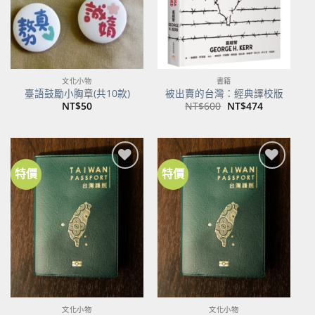
文化小物
書籍
臺語鼓勵小胸章(共10款)
被出賣的台灣：經典譯校版
原
目
NT$
50
NT$
600
NT$
474
始
前
價
價
格：
格：
NT$600。
NT$474。
特價
特價
加到
加到
關注
關注
商品
商品
文化小物
文化小物