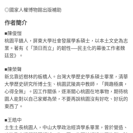
◎國家人權博物館出版補助
作者簡介
■陳俊愷
桃園平鎮人，屏東大學社會發展學系碩士，以本土文史為志
業。著有《「頂日而立」的韌性──民主化的幕後工作者魏
廷昱》。
■陳榮聲
新北靠近樹林的板橋人。台灣大學歷史學系碩士畢業，清華
大學歷史研究所博士生、桃園武陵高中教師，「興趣極廣，
心得全無」。因工作關係，逐漸關心桃園在地事物，期待桃
園人能對以自己家鄉為榮，不要再說桃園沒有好吃、好玩的
東西了。
■王皓中
土生土長桃園人，中山大學政治經濟學系畢業，曾於營造、