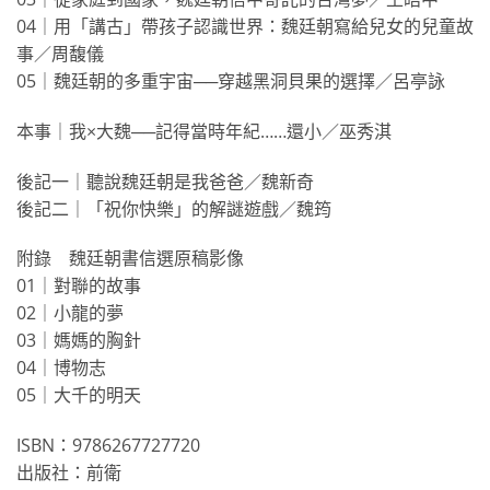
04｜用「講古」帶孩子認識世界：魏廷朝寫給兒女的兒童故
事／周馥儀
05｜魏廷朝的多重宇宙──穿越黑洞貝果的選擇／呂亭詠
本事｜我×大魏──記得當時年紀……還小／巫秀淇
後記一｜聽說魏廷朝是我爸爸／魏新奇
後記二｜「祝你快樂」的解謎遊戲／魏筠
附錄 魏廷朝書信選原稿影像
01｜對聯的故事
02｜小龍的夢
03｜媽媽的胸針
04｜博物志
05｜大千的明天
ISBN：9786267727720
出版社：前衛