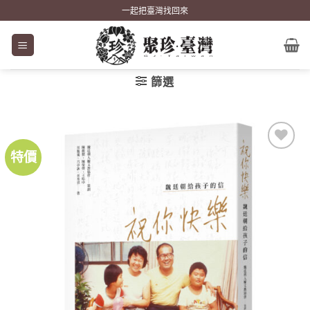
Skip
一起把臺灣找回來
to
content
篩選
特價
加到
關注
商品