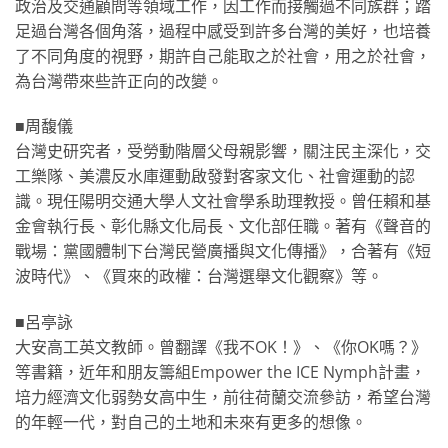
政治及交通顧問等領域工作，因工作而接觸過不同族群；踏
足過台灣各個角落，過程中感受到許多台灣的美好，也培養
了不同角度的視野，期許自己能取之於社會，用之於社會，
為台灣帶來些許正向的改變。
■周馥儀
台灣史研究者，受勞動階層父母親影響，關注民主深化，交
工樂隊、美濃反水庫運動啟發對客家文化、社會運動的認
識。現任陽明交通大學人文社會學系助理教授。曾任賴和基
金會執行長、彰化縣文化局長、文化部任職。著有《聲音的
戰場：黨國體制下台灣民營廣播與文化傳播》，合著有《短
波時代》、《買來的政權：台灣選舉文化觀察》等。
■呂亭詠
大安高工英文教師。曾翻譯《我不OK！》、《你OK嗎？》
等書籍，近年和朋友籌組Empower the ICE Nymph計畫，
培力經濟文化弱勢女高中生，前往荷蘭交流參訪，希望台灣
的年輕一代，對自己的土地和未來有更多的想像。