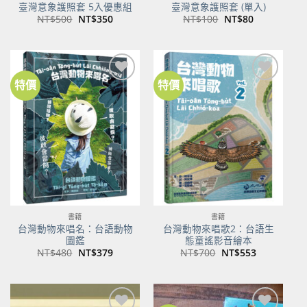
臺灣意象護照套 5入優惠組
臺灣意象護照套 (單入)
原
目
原
目
NT$
500
NT$
350
NT$
100
NT$
80
始
前
始
前
價
價
價
價
格：
格：
格：
格：
NT$500。
NT$350。
NT$100。
NT$80。
特價
特價
加到
加到
關注
關注
商品
商品
書籍
書籍
台灣動物來唱名：台語動物
台灣動物來唱歌2：台語生
圖鑑
態童謠影音繪本
原
目
原
目
NT$
480
NT$
379
NT$
700
NT$
553
始
前
始
前
價
價
價
價
格：
格：
格：
格：
NT$480。
NT$379。
NT$700。
NT$553。