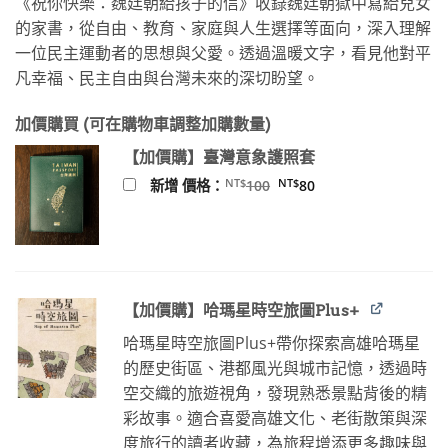
《祝你快樂：魏廷朝給孩子的信》收錄魏廷朝獄中寫給兒女
價
價
的家書，從自由、教育、家庭與人生選擇等面向，深入理解
格：
格：
一位民主運動者的思想與父愛。透過溫暖文字，看見他對平
NT$500。
NT$395。
凡幸福、民主自由與台灣未來的深切盼望。
加價購買 (可在購物車調整加購數量)
【加價購】臺灣意象護照套
原
目
NT$
NT$
新增 價格：
100
80
始
前
價
價
格：
格：
NT$100。
NT$80。
【加價購】哈瑪星時空旅圖Plus+
哈瑪星時空旅圖Plus+帶你探索高雄哈瑪星
的歷史街區、港都風光與城市記憶，透過時
空交織的旅遊視角，發現熟悉景點背後的精
彩故事。適合喜愛高雄文化、老街散策與深
度旅行的讀者收藏，為旅程增添更多趣味與