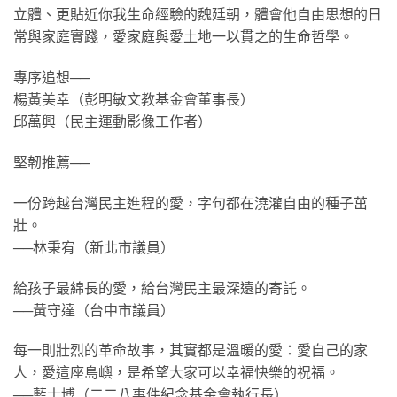
立體、更貼近你我生命經驗的魏廷朝，體會他自由思想的日
常與家庭實踐，愛家庭與愛土地一以貫之的生命哲學。
專序追想──
楊黃美幸（彭明敏文教基金會董事長）
邱萬興（民主運動影像工作者）
堅韌推薦──
一份跨越台灣民主進程的愛，字句都在澆灌自由的種子茁
壯。
──林秉宥（新北市議員）
給孩子最綿長的愛，給台灣民主最深遠的寄託。
──黃守達（台中市議員）
每一則壯烈的革命故事，其實都是溫暖的愛：愛自己的家
人，愛這座島嶼，是希望大家可以幸福快樂的祝福。
──藍士博（二二八事件紀念基金會執行長）