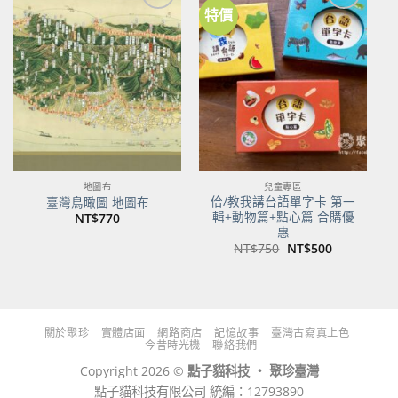
特價
加到
加到
關注
關注
商品
商品
地圖布
兒童專區
佮/教我講台語單字卡 第一
臺灣鳥瞰圖 地圖布
輯+動物篇+點心篇 合購優
NT$
770
惠
原
目
NT$
750
NT$
500
始
前
價
價
格：
格：
NT$750。
NT$500。
關於聚珍
實體店面
網路商店
記憶故事
臺灣古寫真上色
今昔時光機
聯絡我們
Copyright 2026 ©
點子貓科技 ‧ 聚珍臺灣
點子貓科技有限公司 統編：12793890