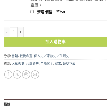
靈感。
NT$
新增 價格：
50
祝你快樂：魏廷朝給孩子的信 數量
加入購物車
分類:
書籍
,
戰後命運
,
個人史／家族史／生活史
標籤:
人權教育
,
台灣歷史
,
台灣民主
,
家書
,
轉型正義
描述