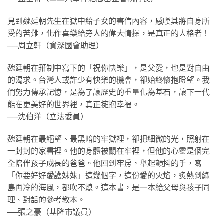
見到魏廷朝先生在獄中給子女的書信內容，感嘆其將自身所
受的苦難，化作喜樂給旁人的偉大情操，是真正的人格者！
──周立軒（資深國會助理）
魏廷朝在箝制中寫下的「祝你快樂」，是父愛，也是對自由
的渴求。台灣人或許少有快樂的機會，卻始終懷抱盼望。我
們努力傳承記憶，是為了讓歷史的重量化為基石，讓下一代
能在更美好的世界裡，真正擁抱幸福。
──沈伯洋（立法委員）
魏廷朝在最絕望、最黑暗的牢獄裡，卻把細微的光，照射在
一封封的家書裡。他的身體被關在牢裡，但他的心靈是個完
全陪伴孩子成長的爸爸。他回到牢房，舉起顫抖的手，寫
「你要好好愛護妹妹」這幾個字，這份愛的火焰，炙熱到綠
島再冷的海風，都吹不熄。這本書，是一本給父母與孩子同
理、對話的參考教本。
──張之豪（基隆市議員）