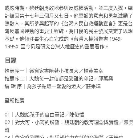
戒嚴時期，魏廷朝勇敢地參與反威權活動，並三度入獄，總
計被囚禁十七年三個月又七日。他堅韌的意志和勇氣激勵了
無數人，其所參與起草的《台灣人民自救運動宣言》更是台
灣反黨國運動的重要里程碑，為日後的民主發展奠定了思想
基礎。他傾注畢生心血完成的《台灣人權報告書 1949-
1995》至今仍是研究台灣人權歷史的重要著作。
目錄
推薦序一｜鐵窗家書陪著小孩長大／楊黃美幸
推薦序二｜大魏每一封信都是受難的印記／邱萬興
編 輯 序｜為孩子點燃一盞愛的燈火／莊秉璋
堅韌推薦
01｜大魏給孩子的自由筆記／陳俊愷
02｜對大可、小筠的盼望：魏廷朝的教育理念與實踐／陳榮
聲
03｜從家庭到國家，魏廷朝信中寄託的台灣夢／王皓中