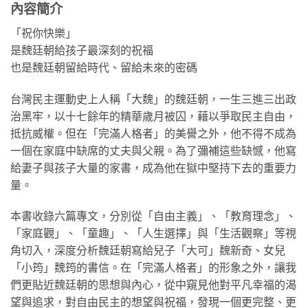
內容簡介
「祝你快樂」
是魏廷朝給孩子最深刻的祝福
也是魏廷朝留給時代、留給未來的密碼
台灣民主運動史上人稱「大魏」的魏廷朝，一生三進三出政
治黑牢，以十七餘年的精華歲月被囚，藉以爭取民主自由，
抵抗威權。但在「完滿人格者」的美譽之外，他不得不成為
一個在家庭中缺席的丈夫與父親。為了彌補這些缺憾，他寫
給妻子與孩子大量的家書，成為他在獄中堅持下去的重要力
量。
本書收錄六篇專文，分別從「自由主義」、「教育理念」、
「家庭觀」、「童趣」、「人生選擇」與「生活觀察」等視
角切入，深度分析魏廷朝寫給兒子「大可」魏新奇、女兒
「小筠」魏筠的書信。在「完滿人格者」的形象之外，讓我
們更貼近魏廷朝的思想與內心，從中窺見他對平凡幸福的渴
望與追求，對自由民主的想望與祝福，發現一個更完整、更