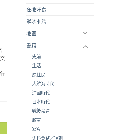
在地好食
聚珍推薦
地圖
書籍
的
史前
空交
生活
故
旅行
原住民
。
大航海時代
清國時代
日本時代
戰後命運
啟蒙
寫真
史料彙整／復刻