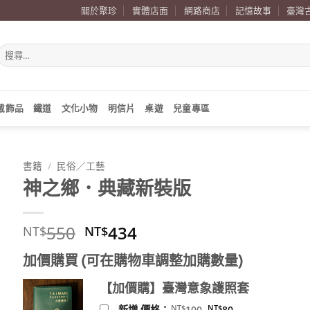
關於聚珍
實體店面
網路商店
記憶故事
臺灣
搜
尋
關
鍵
字:
戴飾品
鐵道
文化小物
明信片
桌遊
兒童專區
書籍
/
民俗／工藝
神之鄉．典藏新裝版
原
目
550
434
NT$
NT$
始
前
加價購買 (可在購物車調整加購數量)
價
價
格：
格：
【加價購】臺灣意象護照套
NT$550。
NT$434。
原
目
NT$
NT$
新增 價格：
100
80