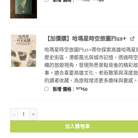
始
前
價
價
格：
格：
NT$100。
NT$80。
【加價購】哈瑪星時空旅圖Plus+
哈瑪星時空旅圖Plus+帶你探索高雄哈瑪星
歷史街區、港都風光與城市記憶，透過時
織的旅遊視角，發現熟悉景點背後的精彩
事。適合喜愛高雄文化、老街散策與深度
的讀者收藏，為旅程增添更多趣味與靈感
NT$
新增 價格：
50
神之鄉．典藏新裝版 數量
加入購物車