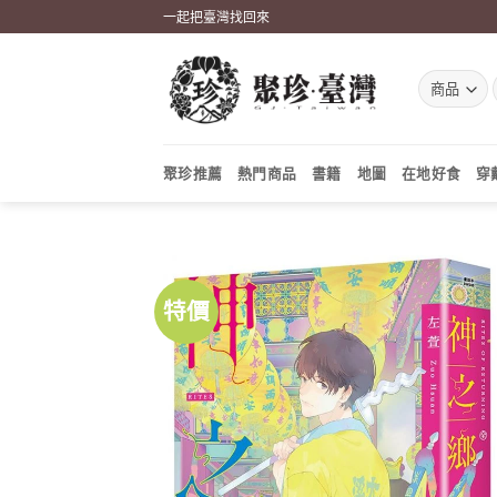
Skip
一起把臺灣找回來
to
content
聚珍推薦
熱門商品
書籍
地圖
在地好食
穿
特價
加到
關注
商品