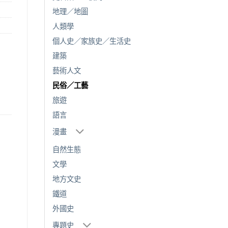
地理／地圖
人類學
個人史／家族史／生活史
建築
藝術人文
民俗／工藝
旅遊
語言
漫畫
自然生態
文學
地方文史
鐵道
外國史
專題史