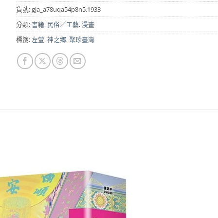
貨號:
gja_a78uqa54p8n5.1933
分類:
書籍
,
民俗／工藝
,
漫畫
標籤:
左萱
,
神之鄉
,
聚珍臺灣