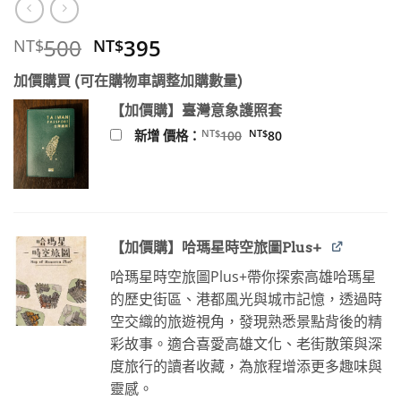
原
目
500
395
NT$
NT$
始
前
加價購買 (可在購物車調整加購數量)
價
價
格：
格：
【加價購】臺灣意象護照套
NT$500。
NT$395。
原
目
NT$
NT$
新增 價格：
100
80
始
前
價
價
格：
格：
NT$100。
NT$80。
【加價購】哈瑪星時空旅圖Plus+
哈瑪星時空旅圖Plus+帶你探索高雄哈瑪星
的歷史街區、港都風光與城市記憶，透過時
空交織的旅遊視角，發現熟悉景點背後的精
彩故事。適合喜愛高雄文化、老街散策與深
度旅行的讀者收藏，為旅程增添更多趣味與
靈感。