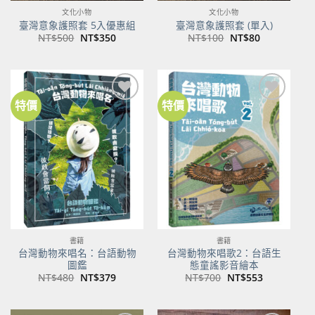
文化小物
文化小物
臺灣意象護照套 5入優惠組
臺灣意象護照套 (單入)
原
目
原
目
NT$
500
NT$
350
NT$
100
NT$
80
始
前
始
前
價
價
價
價
格：
格：
格：
格：
NT$500。
NT$350。
NT$100。
NT$80。
特價
特價
加到
加到
關注
關注
商品
商品
書籍
書籍
台灣動物來唱名：台語動物
台灣動物來唱歌2：台語生
圖鑑
態童謠影音繪本
原
目
原
目
NT$
480
NT$
379
NT$
700
NT$
553
始
前
始
前
價
價
價
價
格：
格：
格：
格：
NT$480。
NT$379。
NT$700。
NT$553。