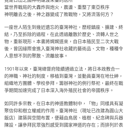
當世界戰局的大轟炸與炮火，震盪、重整了東亞秩序
神明離去之後，神之器變成了敗戰物，又將流落何方？
一座世人陌生到幾近遺忘的臺灣神社，歷經鎮座、擴建、終
結，乃至拆除的過程，在此透過離散於歷史、流轉人世之
物，重新現形。本書將娓娓道來，自日本殖民至二次大戰
後，曾因緣際會進入臺灣神社收藏的藝術品、文物，種種令
人意想不到的聚散、流離故事。
1901年以來，臺灣總督府陸續通過立法，將日本政教合一
的神職、神社的制度，移植到臺灣，並動員臺灣在地仕紳，
組織地方團體、學校參拜，籌辦神社的例行祭祀，最終在戰
爭期間加速完成了日本深入海外殖民社會的帝國秩序。
如同許多宗教，在日本的神道教體制中，「物」同樣具有凝
聚信仰和樹立權威的作用。臺灣神社（現址已改建為圓山大
飯店）建築與空間布置，便藉由鳥居、植樹、紀念碑與兵器
陳設，讓參拜民眾強烈感受到國家神道的存在；而排列於表