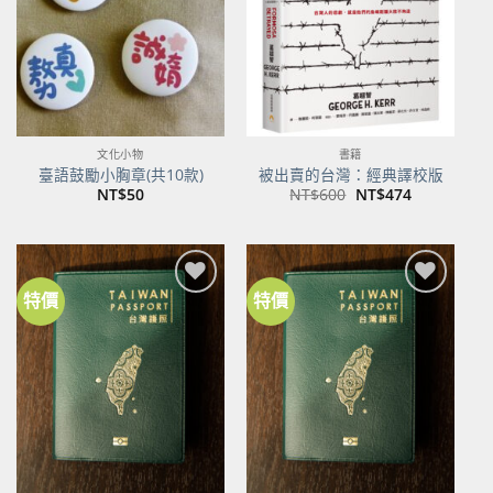
文化小物
書籍
臺語鼓勵小胸章(共10款)
被出賣的台灣：經典譯校版
原
目
NT$
50
NT$
600
NT$
474
始
前
價
價
格：
格：
NT$600。
NT$474。
特價
特價
加到
加到
關注
關注
商品
商品