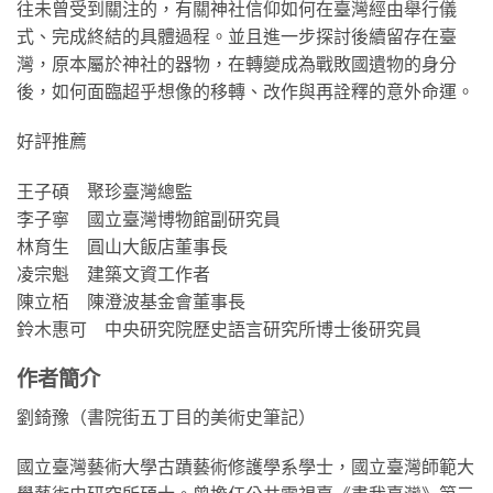
往未曾受到關注的，有關神社信仰如何在臺灣經由舉行儀
式、完成終結的具體過程。並且進一步探討後續留存在臺
灣，原本屬於神社的器物，在轉變成為戰敗國遺物的身分
後，如何面臨超乎想像的移轉、改作與再詮釋的意外命運。
好評推薦
王子碩 聚珍臺灣總監
李子寧 國立臺灣博物館副研究員
林育生 圓山大飯店董事長
凌宗魁 建築文資工作者
陳立栢 陳澄波基金會董事長
鈴木惠可 中央研究院歷史語言研究所博士後研究員
作者簡介
劉錡豫（書院街五丁目的美術史筆記）
國立臺灣藝術大學古蹟藝術修護學系學士，國立臺灣師範大