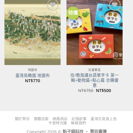
特價
加到
加到
關注
關注
商品
商品
地圖布
兒童專區
佮/教我講台語單字卡 第一
臺灣鳥瞰圖 地圖布
輯+動物篇+點心篇 合購優
NT$
770
惠
原
目
NT$
750
NT$
500
始
前
價
價
格：
格：
NT$750。
NT$500。
關於聚珍
實體店面
網路商店
記憶故事
臺灣古寫真上色
今昔時光機
聯絡我們
Copyright 2026 ©
點子貓科技 ‧ 聚珍臺灣