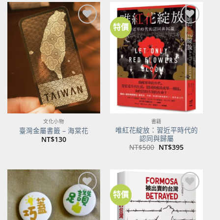
特價
加到
加到
關注
關注
商品
商品
文化小物
書籍
唯紅花綻放：習近平時代的
臺灣金屬書籤 – 海棠花
認同與歸屬
NT$
130
原
目
NT$
500
NT$
395
始
前
價
價
格：
格：
NT$500。
NT$395。
特價
加到
加到
關注
關注
商品
商品