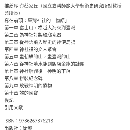
推薦序 ◎蔡家丘（國立臺灣師範大學藝術史研究所副教授
兼所長）
寫在前頭：臺灣神社的「物語」
第一章 富士山，橫越大海來到臺灣
第二章 為神社訂製琺瑯瓷器
第三章 從神話飛入歷史的神使烏鴉
第四章 神社裡的文人聚會
第五章 畫朝鮮的山，畫臺灣的山
第六章 從神社噴水龍到飯店金龍的謎團
第七章 神社解體後，神明的下落
第八章 拼裝紀念碑
第九章 敗戰神明的遺物
第十章 誰的國寶
後記
引用文獻
ISBN：9786267376218
出版社：衛城