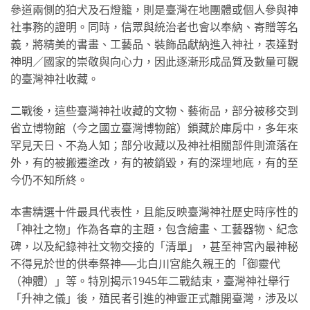
參道兩側的狛犬及石燈籠，則是臺灣在地團體或個人參與神
社事務的證明。同時，信眾與統治者也會以奉納、寄贈等名
義，將精美的書畫、工藝品、裝飾品獻納進入神社，表達對
神明／國家的崇敬與向心力，因此逐漸形成品質及數量可觀
的臺灣神社收藏。
二戰後，這些臺灣神社收藏的文物、藝術品，部分被移交到
省立博物館（今之國立臺灣博物館）鎖藏於庫房中，多年來
罕見天日、不為人知；部分收藏以及神社相關部件則流落在
外，有的被搬遷塗改，有的被銷毀，有的深埋地底，有的至
今仍不知所終。
本書精選十件最具代表性，且能反映臺灣神社歷史時序性的
「神社之物」作為各章的主題，包含繪畫、工藝器物、紀念
碑，以及紀錄神社文物交接的「清單」，甚至神宮內最神秘
不得見於世的供奉祭神──北白川宮能久親王的「御靈代
（神體）」等。特別揭示1945年二戰結束，臺灣神社舉行
「升神之儀」後，殖民者引進的神靈正式離開臺灣，涉及以