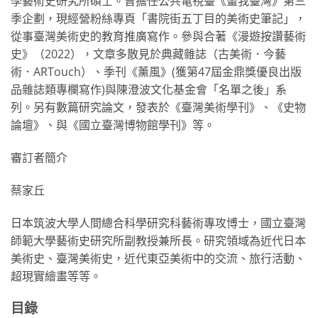
學藝術史研究所碩士。曾擔任公共電視臺《畫我臺灣》第三
季企劃，現經營粉絲專頁「書院街五丁目的美術史筆記」，
從事臺灣美術史的教育推廣寫作。參與合著《漫遊按讚藝術
史》（2022），文章多散見於典藏雜誌（古美術．今藝
術．ARTouch）、季刊《薰風》(獲第47屆金鼎獎優良出版
品雜誌類專欄寫作)與陳澄波文化基金會「名單之後」系
列。另有數篇研究論文，發表於《臺灣美術學刊》、《史物
論壇》、與《國立臺灣博物館學刊》等。
審訂者簡介
蔡家丘
日本筑波大學人間總合科學研究科藝術專攻博士，國立臺灣
師範大學藝術史研究所副教授兼所長。研究領域為近代日本
美術史、臺灣美術史，近代東亞美術中的交流、旅行活動、
超現實繪畫等等。
目錄