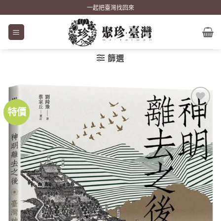
Skip
一起把臺灣找回來
to
content
篩選
特價
加到
關注
商品