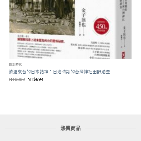
日本時代
遠渡來台的日本諸神：日治時期的台灣神社田野踏查
原
目
NT$
880
NT$
694
始
前
價
價
格：
格：
NT$880。
NT$694。
熱賣商品