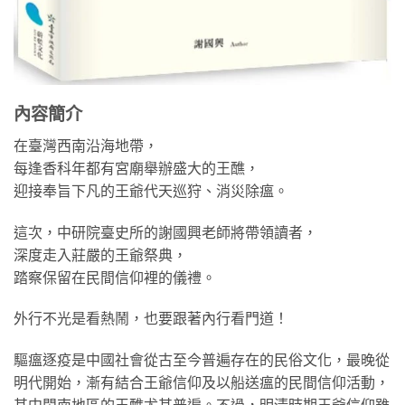
內容簡介
在臺灣西南沿海地帶，
每逢香科年都有宮廟舉辦盛大的王醮，
迎接奉旨下凡的王爺代天巡狩、消災除瘟。
這次，中研院臺史所的謝國興老師將帶領讀者，
深度走入莊嚴的王爺祭典，
踏察保留在民間信仰裡的儀禮。
外行不光是看熱鬧，也要跟著內行看門道！
驅瘟逐疫是中國社會從古至今普遍存在的民俗文化，最晚從
明代開始，漸有結合王爺信仰及以船送瘟的民間信仰活動，