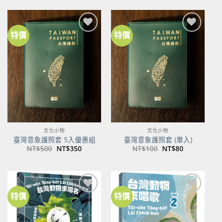
格：
格：
NT$600。
NT$474。
特價
特價
加到
加到
關注
關注
商品
商品
文化小物
文化小物
臺灣意象護照套 5入優惠組
臺灣意象護照套 (單入)
原
目
原
目
NT$
500
NT$
350
NT$
100
NT$
80
始
前
始
前
價
價
價
價
格：
格：
格：
格：
NT$500。
NT$350。
NT$100。
NT$80。
特價
特價
加到
加到
關注
關注
商品
商品