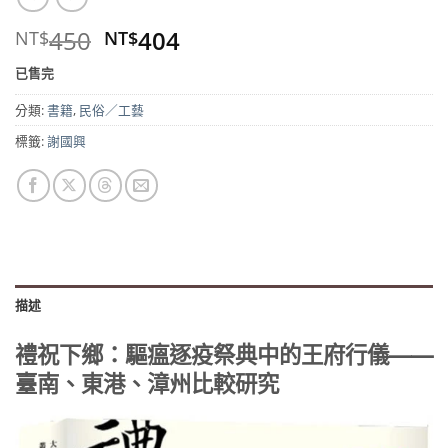
原
目
450
404
NT$
NT$
始
前
已售完
價
價
格：
格：
分類:
書籍
,
民俗／工藝
NT$450。
NT$404。
標籤:
謝國興
描述
禮祝下鄉：驅瘟逐疫祭典中的王府行儀——
臺南、東港、漳州比較研究