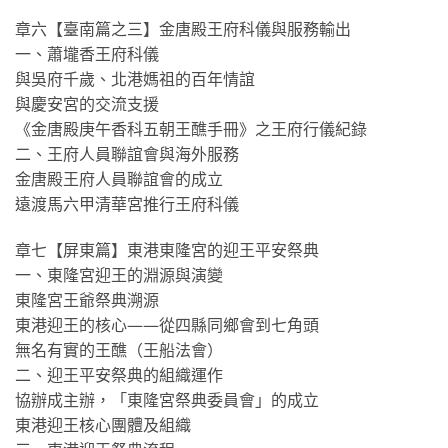
章六【臺南篇之三】金唐殿王府科儀與服務輸出
一、蕭壠香王府科儀
與吳府千歲、北港媽祖的百年情誼
與慶安宮的交流支援
《金唐殿庚午香科五朝王醮手冊》之王府行儀紀錄
二、王府人員聯誼會與海外服務
金唐殿王府人員聯誼會的成立
遠渡馬六甲清華宮推行王府科儀
章七【屏東篇】東港東隆宮的迎王平安祭典
一、東隆宮迎王的淵源與演變
東隆宮王爺祭典溯源
東港迎王的核心——從四縣同鄉會到七角頭
無名有實的王醮（王船法會）
二、迎王平安祭典的組織運作
協辦成主辦，「東隆宮祭典委員會」的成立
東港迎王核心團體及組織