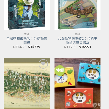
書籍
書籍
台灣動物來唱名：台語動物
台灣動物來唱歌2：台語生
圖鑑
態童謠影音繪本
原
目
原
目
NT$
480
NT$
379
NT$
700
NT$
553
始
前
始
前
價
價
價
價
格：
格：
格：
格：
NT$480。
NT$379。
NT$700。
NT$553。
特價
加到
加到
關注
關注
商品
商品