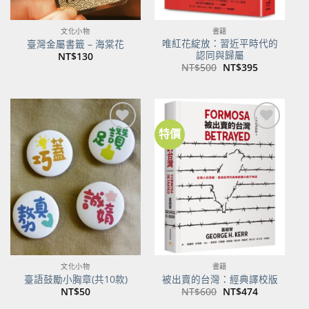
文化小物
書籍
唯紅花綻放：習近平時代的
臺灣金屬書籤 – 海棠花
認同與歸屬
NT$
130
原
目
NT$
500
NT$
395
始
前
價
價
格：
格：
NT$500。
NT$395。
特價
加到
加到
關注
關注
商品
商品
文化小物
書籍
臺語鼓勵小胸章(共10款)
被出賣的台灣：經典譯校版
原
目
NT$
50
NT$
600
NT$
474
始
前
價
價