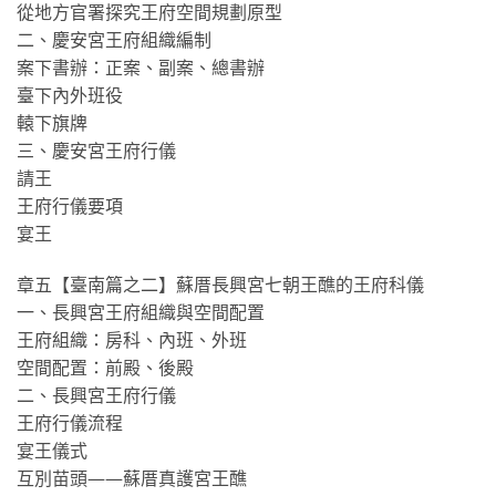
從地方官署探究王府空間規劃原型
二、慶安宮王府組織編制
案下書辦：正案、副案、總書辦
臺下內外班役
轅下旗牌
三、慶安宮王府行儀
請王
王府行儀要項
宴王
章五【臺南篇之二】蘇厝長興宮七朝王醮的王府科儀
一、長興宮王府組織與空間配置
王府組織：房科、內班、外班
空間配置：前殿、後殿
二、長興宮王府行儀
王府行儀流程
宴王儀式
互別苗頭——蘇厝真護宮王醮