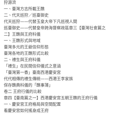
狩源流
一、臺灣方志所載王醮
二、代天巡狩／巡臺御史
代天巡狩——代替玉皇大帝下凡巡視人間
巡臺御史——代替皇帝跨海督察政區章三【臺灣社會篇之
二】王醮與王府科儀
一、王醮形式與地域
臺灣多元的王爺信仰形態
臺灣各地的王醮形式比較
二、禮生與王府科儀
「禮生」在民間信仰儀式之意涵
「臺灣第一香」臺南西港慶安宮
代代相傳的禮生傳統——西港王李家族
保存醮典科儀的「醮事簿」
卷二 王府行儀的比較
章四【臺南篇之一】西港慶安宮五朝王醮的王府行儀
一、慶安宮王府格局與空間配置
看慶安宮如何搖身成王府