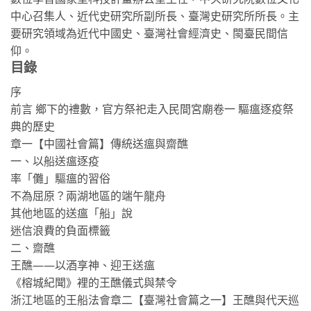
中心召集人、近代史研究所副所長、臺灣史研究所所長。主
要研究領域為近代中國史、臺灣社會經濟史、閩臺民間信
仰。
目錄
序
前言 鄉下的禮數，官方祭祀走入民間宮廟卷一 驅瘟逐疫祭
典的歷史
章一【中國社會篇】傳統送瘟與齋醮
一、以船送瘟逐疫
率「儺」驅瘟的習俗
不為屈原？兩湖地區的端午龍舟
其他地區的送瘟「船」說
迷信浪費的負面標籤
二、齋醮
王醮——以酒享神、迎王送瘟
《榕城紀聞》裡的王醮儀式與禁令
浙江地區的王船法會章二【臺灣社會篇之一】王醮與代天巡