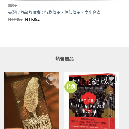
專題史
臺灣民俗學的建構：行為傳承、信仰傳承、文化資產
原
目
NT$
498
NT$
392
始
前
價
價
格：
格：
NT$498。
NT$392。
熱賣商品
特價
加到
加到
關注
關注
商品
商品