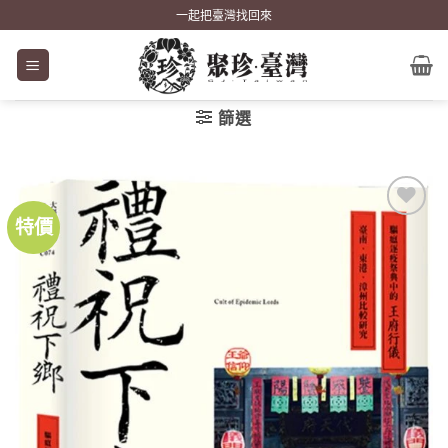
Skip
一起把臺灣找回來
to
content
篩選
特價
加到
關注
商品