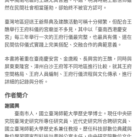
其中閩南地區的王醮尤其普遍。不過，明清時期王爺信仰雖
然在民間社會相當蓬勃，卻始終不被官方認可。
臺灣地區迎送王爺祭典及建醮活動可稱十分頻繁，但配合王
醮舉行王府科儀的宮廟並不多見，其中以「臺南西港慶安
宮」每三年舉行一次的王府行儀最完整，也最具有儒、道在
民間信仰儀式實踐上完美搭配、交融合作的典範意義。
本書將著重在臺南慶安宮、金唐殿、長興宮的王醮，同時與
屏東東隆宮、漳州白沙王府等不同地區進行比較，就其王府
空間格局、王府人員編制、王府行儀流程與文化傳承，進行
詳細的記錄與分析。
作者簡介
謝國興
臺南市人，國立臺灣師範大學歷史學博士。現任中央研
究院臺灣史研究所專任研究員、近代史研究所合聘研究員、
國立臺灣師範大學歷史系兼任教授。歷任科技部數位典藏與
數位學習國家型科技計畫辦公室主任，中央研究院數位文化