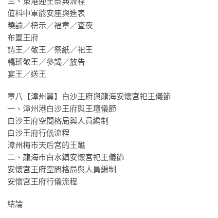
三、東港迎王祭典流程
值科中軍爺安座與進表
曉諭／榜示／福章／查夜
布置王府
請王／敬王／祭紙／祀王
轎班敬王／參謁／放告
宴王／送王
章八【漳州篇】白沙王府與龍海安懷宮祀王儀節
一、漳州港白沙王府與王壇儀節
白沙王府空間格局與人員編制
白沙王府行儀流程
漳州梅市天后宮的王醮
二、龍海市白水鎮安懷宮祀王儀節
安懷宮王府空間格局與人員編制
安懷宮王府行儀流程
結論