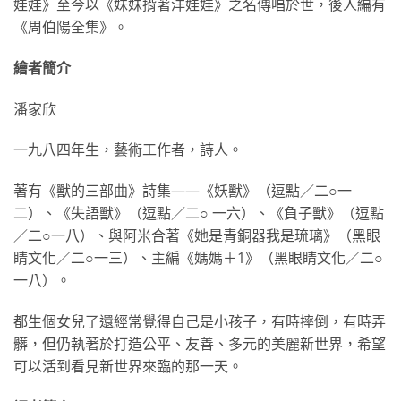
娃娃》至今以《妹妹揹著洋娃娃》之名傳唱於世，後人編有
《周伯陽全集》。
繪者簡介
潘家欣
一九八四年生，藝術工作者，詩人。
著有《獸的三部曲》詩集——《妖獸》（逗點／二○一
二）、《失語獸》（逗點／二○ 一六）、《負子獸》（逗點
／二○一八）、與阿米合著《她是青銅器我是琉璃》（黑眼
睛文化／二○一三）、主編《媽媽＋1》（黑眼睛文化／二○
一八）。
都生個女兒了還經常覺得自己是小孩子，有時摔倒，有時弄
髒，但仍執著於打造公平、友善、多元的美麗新世界，希望
可以活到看見新世界來臨的那一天。