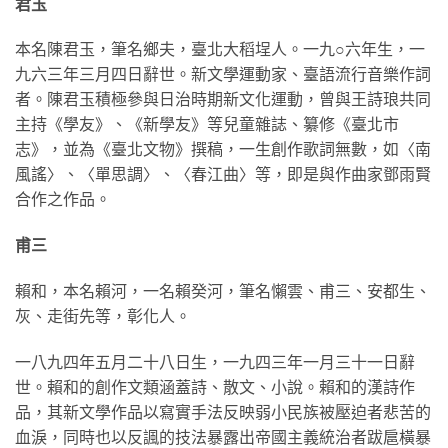
君玉
本名陳君玉，筆名鄉夫，臺北大稻埕人。一九○六年生，一
九六三年三月四日辭世。新文學運動家、臺語流行音樂作詞
者。陳君玉積極參與日治時期新文化運動，曾與王詩琅共同
主持《學友》、《新學友》等兒童雜誌、纂修《臺北市
志》，並為《臺北文物》撰稿，一生創作歌詞無數，如〈南
風謠〉、〈單思調〉、〈春江曲〉等，即是與作曲家鄧雨賢
合作之作品。
甫三
賴和，本名賴河，一名賴癸河，筆名懶雲、甫三、安都生、
灰、走街先等，彰化人。
一八九四年五月二十八日生，一九四三年一月三十一日辭
世。賴和的創作文類涵蓋詩、散文、小說。賴和的漢詩作
品，其新文學作品以寫實手法反映弱小民族被壓迫者悲苦的
血淚，同時也以反諷的技法暴露出帝國主義統治者跋扈橫暴