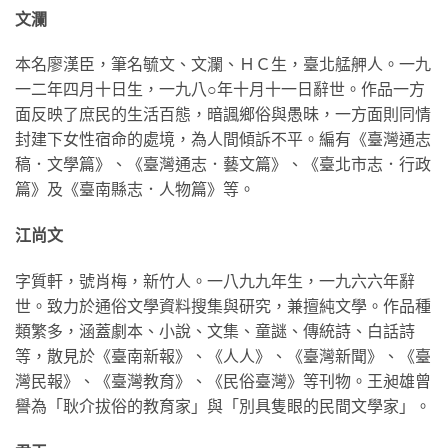
文瀾
本名廖漢臣，筆名毓文、文瀾、ＨＣ生，臺北艋舺人。一九
一二年四月十日生，一九八○年十月十一日辭世。作品一方
面反映了庶民的生活百態，暗諷鄉俗與愚昧，一方面則同情
封建下女性宿命的處境，為人間傾訴不平。編有《臺灣通志
稿．文學篇》、《臺灣通志．藝文篇》、《臺北市志．行政
篇》及《臺南縣志．人物篇》等。
江尚文
字質軒，號肖梅，新竹人。一八九九年生，一九六六年辭
世。致力於通俗文學資料搜集與研究，兼擅純文學。作品種
類繁多，涵蓋劇本、小說、文集、童謎、傳統詩、白話詩
等，散見於《臺南新報》、《人人》、《臺灣新聞》、《臺
灣民報》、《臺灣教育》、《民俗臺灣》等刊物。王昶雄曾
譽為「耿介拔俗的教育家」與「別具隻眼的民間文學家」。