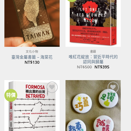
關注
關注
商品
商品
文化小物
書籍
唯紅花綻放：習近平時代的
臺灣金屬書籤 – 海棠花
認同與歸屬
NT$
130
原
目
NT$
500
NT$
395
始
前
價
價
格：
格：
NT$500。
NT$395。
特價
加到
加到
關注
關注
商品
商品