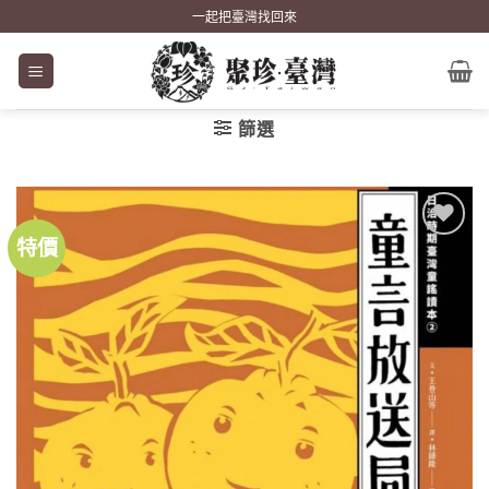
Skip
一起把臺灣找回來
to
content
篩選
特價
加到
關注
商品