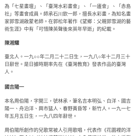
為「七星畫壇」、「臺灣水彩畫會」、「一廬會」、「赤島
社」等畫會成員。師承石川欽一郎，擅長水彩畫，為知名畫
家郭雪湖啟蒙老師。在郭松年著作《望鄉：父親郭雪湖的藝
術生涯》中有「可惜陳英聲後來英年早逝」的紀載。
陳湘耀
臺北人。一九○○年二月二十二日生，一九八○年十二月三十
日辭世。是日據時期率先在《臺灣教育》發表作品的臺灣
人。
國吉陽一
本名周伯陽，字開三，號林承，筆名吉本明弘、白洋、國吉
陽一、舟泊洋、興市猛人、春野黃昏等，新竹人。一九一七
年五月五日生，一九八四年辭世。
周伯陽所創作的兒歌常被人引用歌唱，代表作《花園裡的洋