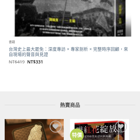
書籍
台灣史上最大罷免：深度專訪 × 專家剖析 × 完整時序回顧，來
自現場的聲音與見證
原
目
NT$
419
NT$
331
始
前
價
價
格：
格：
NT$419。
NT$331。
熱賣商品
特價
加到
加到