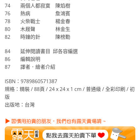
74 兩個人都寂寞 陳焰樹
76 熱病 詹鴻賓
78 火柴戰士 楊金春
80 木屐聲 林金生
82 時鐘的針 陳榜勳
84 延伸閱讀書目 邱各容編選
86 編輯說明
87 譯者．繪者介紹
ISBN：9789860571387
規格：精裝 / 88頁 / 24 x 24 x 1 cm / 普通級 / 全彩印刷 / 初
版
出版地：台灣