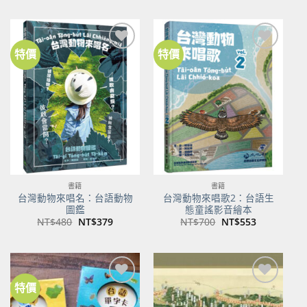
價
價
價
價
格：
格：
格：
格：
NT$500。
NT$350。
NT$100。
NT$80。
特價
特價
加到
加到
關注
關注
商品
商品
書籍
書籍
台灣動物來唱名：台語動物
台灣動物來唱歌2：台語生
圖鑑
態童謠影音繪本
原
目
原
目
NT$
480
NT$
379
NT$
700
NT$
553
始
前
始
前
價
價
價
價
格：
格：
格：
格：
NT$480。
NT$379。
NT$700。
NT$553。
特價
加到
加到