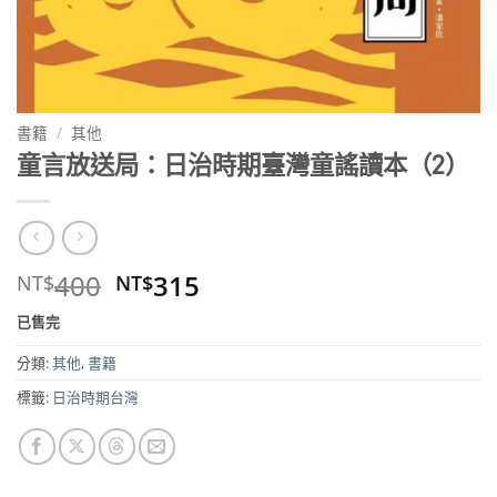
書籍
/
其他
童言放送局：日治時期臺灣童謠讀本（2）
原
目
400
315
NT$
NT$
始
前
已售完
價
價
格：
格：
分類:
其他
,
書籍
NT$400。
NT$315。
標籤:
日治時期台灣