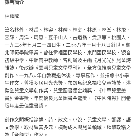
譯者簡介
林鍾隆
筆名林外、林岳、林容、林輝、林宴、林原、林峯、林飛、
容輝、周洋、周原、豆千山人、古道翁、貴無等。桃園人，
一九三○年七月二十四日生，二○○八年十月十八日辭世。臺
北師範學院畢業。曾任霄裡國民學校、東門國民學校、觀音
初級中學、中壢高中教師。曾創辦及主編《月光光》兒童詩
雜誌，後改辦《臺灣兒童文學季刊》，全方位推廣兒童文學
創作。一九八○年自教職退休後，專事寫作，並指導中小學
生作文。曾獲多屆月光光獎、布穀鳥紀念楊喚兒童詩獎、洪
健全兒童文學創作獎、兒童圖書類金鼎獎、《中華兒童叢
書》金書獎、年度優良兒童圖書金龍獎、《中國時報》開卷
版年度最佳童書獎。
創作文類概括論述、詩、散文、小說、兒童文學、翻譯、語
文教學，取材豐富多元，橫跨成人與兒童領域，鍾肇政稱之
為「全能型」作家。