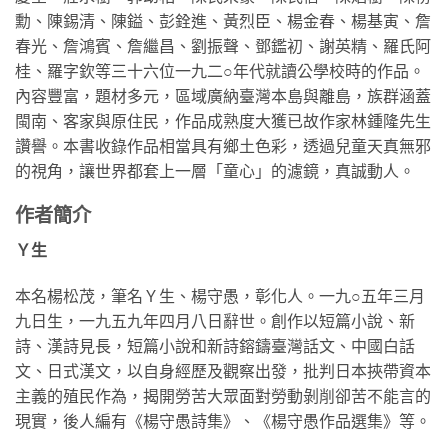
勳、陳錫清、陳鎰、彭銓進、黃烈臣、楊金春、楊基寅、詹
春光、詹鴻賓、詹繼昌、劉振聲、鄧鑑初、謝英精、羅氏阿
桂、羅字欽等三十六位一九二○年代就讀公學校時的作品。
內容豐富，題材多元，區域廣納臺灣本島與離島，族群涵蓋
閩南、客家與原住民，作品成熟度大獲已故作家林鍾隆先生
讚譽。本書收錄作品相當具有鄉土色彩，透過兒童天真無邪
的視角，讓世界都套上一層「童心」的濾鏡，真誠動人。
作者簡介
Ｙ生
本名楊松茂，筆名Ｙ生、楊守愚，彰化人。一九○五年三月
九日生，一九五九年四月八日辭世。創作以短篇小說、新
詩、漢詩見長，短篇小說和新詩鎔鑄臺灣話文、中國白話
文、日式漢文，以自身經歷及觀察出發，批判日本挾帶資本
主義的殖民作為，揭開勞苦大眾面對勞動剝削卻苦不能言的
現實，後人編有《楊守愚詩集》、《楊守愚作品選集》等。