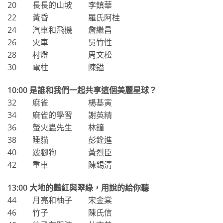
20 長長的山坡 李鎮華
22 黃昏 羅氏阿桂
24 汽車和飛機 詹繼昌
26 火車 吳竹性
28 村燈 周文松
30 電柱 陳鎰
10:00
是誰和我們一起共享這個美麗星球？
32 麻雀 楊基寅
34 麻雀的學習 謝英精
36 螢火蟲先生 林鐘
38 睡貓 彭銓進
40 跛腳狗 黃烈臣
42 重車 陳錫清
13:00
大地的豔紅與翠綠，用說的給你聽
44 月亮和柚子 宋金棠
46 竹子 陳氏信