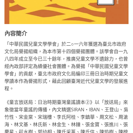
內容簡介
「中華民國兒童文學學會」於二○一六年獲選為臺北市政府
文化局譽揚組織，為本市第十四個譽揚團體。該學會自一九
八四年成立至今已三十餘年，推廣兒童文學不遺餘力，也曾
經內政部評定為績優社會團體。為譽揚「中華民國兒童文學
學會」的貢獻，臺北市政府文化局編印三冊日治時期兒童文
學讀本作為譽揚形式，藉此回顧臺灣近代兒童文學的發展進
程。
《童言放送局：日治時期臺灣童謠讀本②》以「放送局」來
象徵當年童謠的傳播，內文精選SIRAN‧IBAN、王登山、吳
竹性、宋金棠、宋瑞樓、李氏阿桂、李鎮華、周文松、周滄
海、林文基、林氏新、林金生、林鐘、張金寶、張進川、張
慶星、莊水樹、郭幼相、陳氏采篆、陳氏信、陳焰樹、陳榜