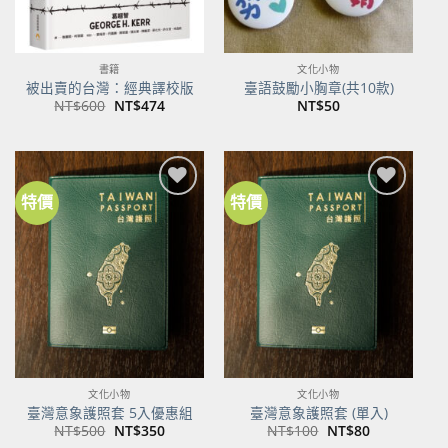
書籍
文化小物
被出賣的台灣：經典譯校版
臺語鼓勵小胸章(共10款)
原
目
NT$
600
NT$
474
NT$
50
始
前
價
價
格：
格：
NT$600。
NT$474。
特價
特價
加到
加到
關注
關注
商品
商品
文化小物
文化小物
臺灣意象護照套 5入優惠組
臺灣意象護照套 (單入)
原
目
原
目
NT$
500
NT$
350
NT$
100
NT$
80
始
前
始
前