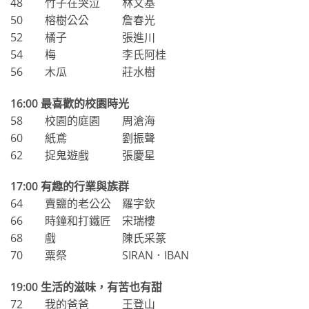
48 竹子在哭泣 林文基
50 榕樹公公 詹春光
52 橘子 張進川
54 梅 李氏阿桂
56 木瓜 莊水樹
16:00
最喜歡的校園時光
58 校園的庭園 周滄海
60 紙鳶 劉振聲
62 捉鬼遊戲 張慶星
17:00
有趣的行業與族群
64 賣鹽的老公公 羅字欽
66 時鐘和打鐵匠 宋瑞樓
68 戲 陳氏采篆
70 粟祭 SIRAN．IBAN
19:00
生活的滋味，有苦也有甜
72 我的爸爸 王登山