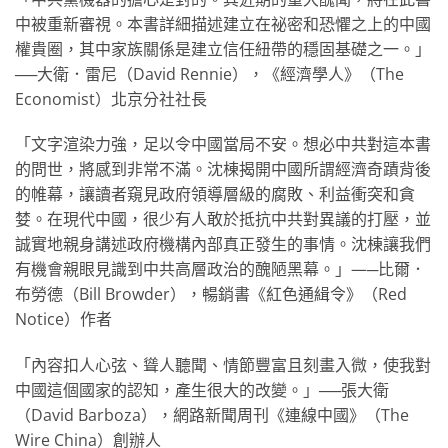
中被重新審視。本書詳細描述建立在祕密和恐懼之上的中國
權貴圈，其中家族關係是建立信任紐帶的穩固基礎之一。」
──大衛．雷尼（David Rennie），《經濟學人》（The
Economist）北京分社社長
「文字渲染力強，足以令中國當局不安。想必中共對這本書
的問世，將感到非常不滿。沈棟揭開中國所謂經濟奇蹟背後
的帷幕，讓讀者窺見政府領導層級的腐敗、利益衝突和貪
婪。在現代中國，很少有人敢於抵抗中共對異議的打壓，並
誠實地親身講述政府機構內部真正發生的事情。沈棟讓我們
有機會親眼見識到中共高層政治的醜陋黑幕。」—─比爾．
布勞德（Bill Browder），暢銷書《紅色通緝令》（Red
Notice）作者
「內容扣人心弦、聳人聽聞、情節豐富且刻畫入微，使我對
中國這個國家的認知，產生很大的改變。」──張大衛
（David Barboza），網路新聞周刊《連線中國》（The
Wire China）創辦人