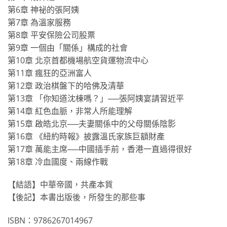
第6章 神祕的張阿姨
第7章 為溫家服務
第8章 平安保險公司股票
第9章 一個由「關係」構成的社會
第10章 北京首都機場航空貨運物流中心
第11章 瘋狂的亞洲富人
第12章 政治棋盤下的哈佛及清華
第13章 「你知道沈棟嗎？」──張阿姨宴請習近平
第14章 紅色血脈，非常人所能理解
第15章 啟皓北京──夫妻關係中的父母關係陰影
第16章 《紐約時報》披露溫氏家族巨額財產
第17章 萬能主席──中國插手前，香港一直過得很好
第18章 冷血國度、兩線作戰
【結語】中華帝國，共產本質
【後記】本書出版後，所發生的那些事
ISBN：9786267014967