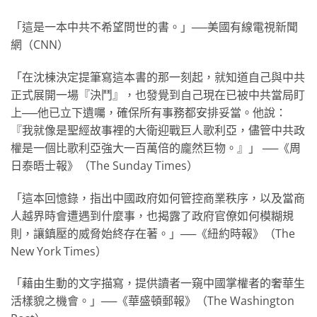
「這是一本中共不希望問世的書。」──美國有線電視新聞
網（CNN）
「在沈棟決定提筆寫這本書的那一刻起，就知道自己與中共
正式展開一場『決鬥』，也發覺到自己現在已被中共當局盯
上──他已立下遺囑，確保所有事務都安排妥當。他說：
『我就像是聖經故事裡的大衛迎戰巨人歌利亞，儘管中共政
權是一個比歌利亞強大一百萬倍的龐然巨物。』」 ──《周
日泰晤士報》（The Sunday Times）
「這本回憶錄，指出中國政府如何管控商業秩序，以及當商
人越界時會遭遇到什麼事，也揭露了政府官僚如何模糊規
則，讓鎮壓的威脅始終存在著。」──《紐約時報》（The
New York Times）
「藉由生動的文字描寫，提供讀者一窺中國掌權者的奢華生
活樣貌之機會。」──《華盛頓郵報》（The Washington