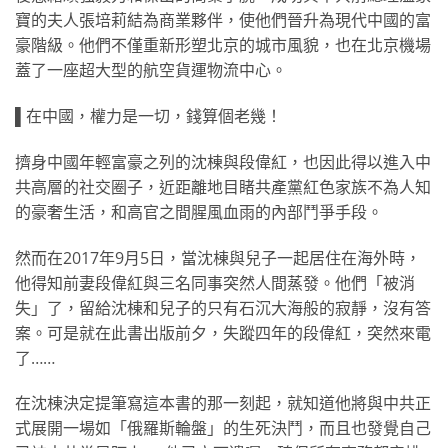
寶的夫人張培莉結為商業夥伴，使他們晉升為現代中國的富
豪階級。他們不僅重新形塑北京的城市風貌，也在北京機場
蓋了一座超大型的航空貨運物流中心。
▌在中國，權力是一切，錢算個老幾！
擠身中國年輕富豪之列的沈棟與段偉紅，也因此得以進入中
共高層的社交圈子，近距離地目睹共產黨紅色家族不為人知
的豪奢生活，和高官之間腥風血雨的內部鬥爭手段。
然而在2017年9月5日，當沈棟與兒子一起居住在海外時，
他得知前妻段偉紅與三名同事突然人間蒸發。他們「被消
失」了，留給沈棟和兒子的只有石沉大海般的寂靜，沒有答
案。可是就在此書出版前夕，失蹤四年的段偉紅，突然來電
了……
在沈棟決定提筆寫這本書的那一刻起，就知道他將與中共正
式展開一場如「俄羅斯輪盤」的生死決鬥，而且也發覺自己