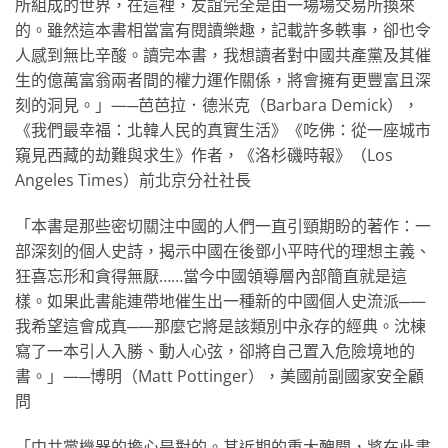
所組成的世界，在這裡，友誼完全是由一場場交易所換來
的。雖然這本書相當富有閱讀樂趣，記載許多軼事，卻也令
人感到無比辛酸。讀完本書，我想讀者對中國共產黨及其催
生的億萬富翁兩者間的權力運作關係，將會擁有更豐富且深
刻的洞見。」—─芭芭拉．德米克（Barbara Demick），
《我們最幸福：北韓人民的真實生活》《吃佛：從一座城市
窺見西藏的劫難與求生》作者，《洛杉磯時報》（Los
Angeles Times）前北京分社社長
「本書是那些密切關注中國的人們一直引頸期盼的著作：一
部深刻的個人史詩，揭示中國在後鄧小平時代的理想主義、
狂喜忘形和貪得無厭……當今中國領導層內部簡直就是這
樣。如果此書能連帶地催生出一種新的中國個人史流派─—
我希望這會成真─—那麼它將是該類別中永存的經典。沈棟
寫了一本引人入勝、動人心弦，卻將自己置入危險境地的
書。」—─博明（Matt Pottinger），美國前副國家安全顧
問
「中共黨機器的擔心是對的。其近期的重大醜聞，將在此書