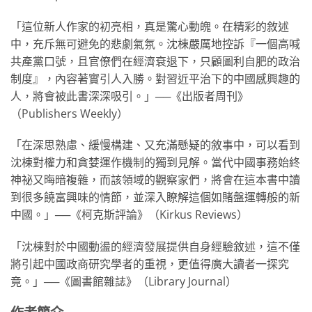
「這位新人作家的初亮相，真是驚心動魄。在精彩的敘述
中，充斥無可避免的悲劇氣氛。沈棟嚴厲地控訴『一個高喊
共產黨口號，且官僚們在經濟衰退下，只顧圖利自肥的政治
制度』，內容著實引人入勝。對習近平治下的中國感興趣的
人，將會被此書深深吸引。」──《出版者周刊》
（Publishers Weekly）
「在深思熟慮、緩慢構建、又充滿懸疑的敘事中，可以看到
沈棟對權力和貪婪運作機制的獨到見解。當代中國事務始終
神祕又晦暗複雜，而該領域的觀察家們，將會在這本書中讀
到很多饒富興味的情節，並深入瞭解這個如賭盤運轉般的新
中國。」──《柯克斯評論》（Kirkus Reviews）
「沈棟對於中國動盪的經濟發展提供自身經驗敘述，這不僅
將引起中國政商研究學者的重視，更值得廣大讀者一探究
竟。」──《圖書館雜誌》（Library Journal）