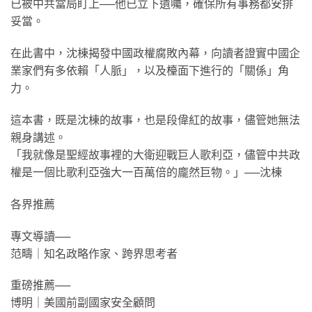
已被中共當局盯上──他已立下遺囑，確保所有事務都安排
妥當。
在此書中，沈棟揭發中國政權腐敗內幕，向讀者證實中國企
業家們有多依賴「人脈」，以及檯面下進行的「關係」角
力。
這本書，既是沈棟的故事，也是段偉紅的故事，儘管她無法
親身講述。
「我就像是聖經故事裡的大衛迎戰巨人歌利亞，儘管中共政
權是一個比歌利亞強大一百萬倍的龐然巨物。」──沈棟
各界推薦
專文導讀──
范疇｜知名政略作家、跨界思考者
重磅推薦──
博明｜美國前副國家安全顧問