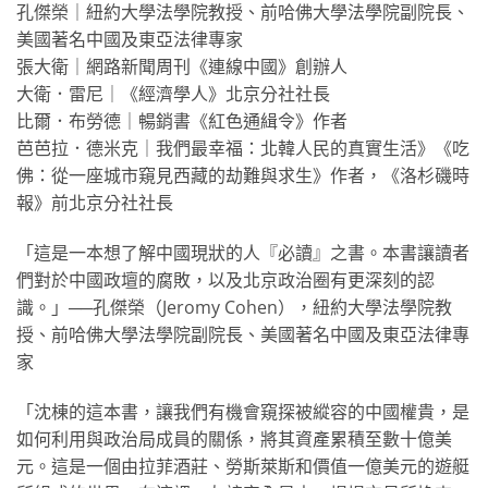
孔傑榮｜紐約大學法學院教授、前哈佛大學法學院副院長、
美國著名中國及東亞法律專家
張大衛｜網路新聞周刊《連線中國》創辦人
大衛．雷尼｜《經濟學人》北京分社社長
比爾．布勞德｜暢銷書《紅色通緝令》作者
芭芭拉．德米克｜我們最幸福：北韓人民的真實生活》《吃
佛：從一座城市窺見西藏的劫難與求生》作者，《洛杉磯時
報》前北京分社社長
「這是一本想了解中國現狀的人『必讀』之書。本書讓讀者
們對於中國政壇的腐敗，以及北京政治圈有更深刻的認
識。」──孔傑榮（Jeromy Cohen），紐約大學法學院教
授、前哈佛大學法學院副院長、美國著名中國及東亞法律專
家
「沈棟的這本書，讓我們有機會窺探被縱容的中國權貴，是
如何利用與政治局成員的關係，將其資產累積至數十億美
元。這是一個由拉菲酒莊、勞斯萊斯和價值一億美元的遊艇