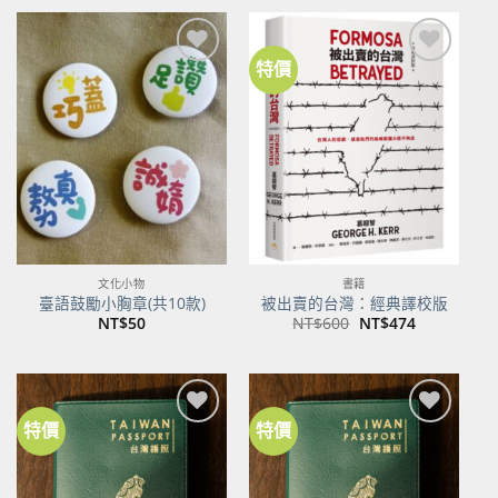
格：
格：
NT$500。
NT$395。
特價
加到
加到
關注
關注
商品
商品
文化小物
書籍
臺語鼓勵小胸章(共10款)
被出賣的台灣：經典譯校版
原
目
NT$
50
NT$
600
NT$
474
始
前
價
價
格：
格：
NT$600。
NT$474。
特價
特價
加到
加到
關注
關注
商品
商品