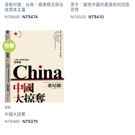
尋租中國：台商、廣東模式與全
黑手：揭穿中國共產黨如何改造
球資本主義
世界
原
目
原
目
NT$
600
NT$
474
NT$
520
NT$
410
始
前
始
前
價
價
價
價
格：
格：
格：
格：
NT$600。
NT$474。
NT$520。
NT$410。
特價
加到
關注
商品
書籍
中國大掠奪
原
目
NT$
480
NT$
379
始
前
價
價
格：
格：