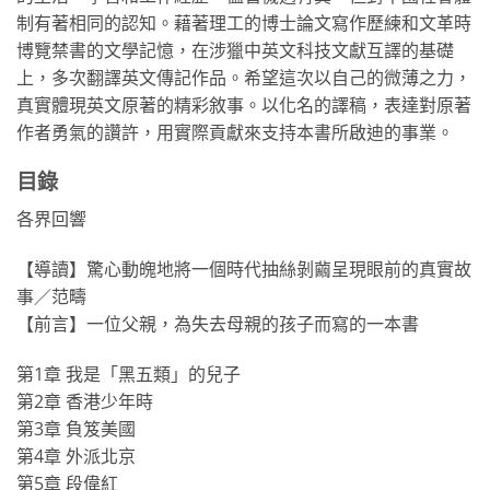
制有著相同的認知。藉著理工的博士論文寫作歷練和文革時
博覽禁書的文學記憶，在涉獵中英文科技文獻互譯的基礎
上，多次翻譯英文傳記作品。希望這次以自己的微薄之力，
真實體現英文原著的精彩敘事。以化名的譯稿，表達對原著
作者勇氣的讚許，用實際貢獻來支持本書所啟迪的事業。
目錄
各界回響
【導讀】驚心動魄地將一個時代抽絲剝繭呈現眼前的真實故
事／范疇
【前言】一位父親，為失去母親的孩子而寫的一本書
第1章 我是「黑五類」的兒子
第2章 香港少年時
第3章 負笈美國
第4章 外派北京
第5章 段偉紅