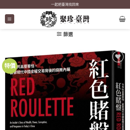
Skip
一起把臺灣找回來
to
content
篩選
特價
加到
關注
商品