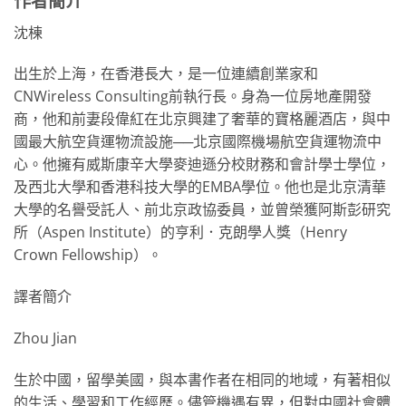
作者簡介
沈棟
出生於上海，在香港長大，是一位連續創業家和
CNWireless Consulting前執行長。身為一位房地產開發
商，他和前妻段偉紅在北京興建了奢華的寶格麗酒店，與中
國最大航空貨運物流設施──北京國際機場航空貨運物流中
心。他擁有威斯康辛大學麥迪遜分校財務和會計學士學位，
及西北大學和香港科技大學的EMBA學位。他也是北京清華
大學的名譽受託人、前北京政協委員，並曾榮獲阿斯彭研究
所（Aspen Institute）的亨利．克朗學人獎（Henry
Crown Fellowship）。
譯者簡介
Zhou Jian
生於中國，留學美國，與本書作者在相同的地域，有著相似
的生活、學習和工作經歷。儘管機遇有異，但對中國社會體