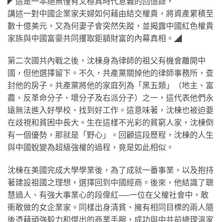
◤這是一本絕無僅有又極具時代意義的回憶錄，
講述一對中國企業家夫婦如何藉由結交權貴，將資產累積至
數十億美元，又為何妻子會突然失蹤，並揭露中國紅色權貴
家族與中國富豪共同攫取鉅額財富的內幕真相。◢
第二次國共內戰之後，沈棟身為律師的祖父有機會離開中
國，但他選擇留下。不久，共產黨關掉他的律師事務所，查
封他的房子。共產黨將他的家庭列為「黑五類」（地主、富
農、反革命分子、壞分子及右派分子）之一，這代表他們永
遠無法進入好學校、找到好工作。這意味著，沈棟也被迫要
在歧視和貧困中長大。生在這樣不光彩的貧窮人家，沈棟倒
有一個優勢，那就是「野心」。回顧這段歷程，沈棟的人生
與中國蛻變為超級強權的過程，竟是如此相似。
沈棟在美國完成大學學業後，為了成就一番事業，以及抱持
著建設祖國之理想，選擇回到中國經商。後來，他結識了聰
慧過人、有強大事業心的段偉紅──一位在父權社會中，敢
衝敢做的女企業家。同樣出身清貧、擁有相同目標的兩人隨
後憑藉頑強毅力和傑出的商業手腕，成功與中共前總理溫家