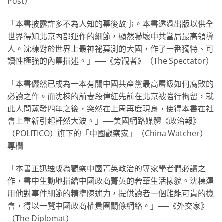
Post）
「本書披露許多不為人知的幕後故事。本書透過出版以供全
世界得知北京內部運作的細節，顯然嚇壞中共當局最高領導
人。沈棟對於世界上最神祕莫測的大國，作了一番獨特、可
讀性極強的內幕描述。」──《旁觀者》（The Spectator）
「本書儼然已成為一本有關中國共產黨最高層級如何腐敗的
必讀之作。而沈棟的前妻段偉紅先前在北京被強行拘留，就
此人間蒸發四年之後，突然在上周再度現身，使得本書在社
會上重新引起軒然大波。」──美國網路媒體《政治報》
（POLITICO）旗下的「中國觀察家」（China Watcher）
專欄
「本書正迅速成為觀察中國菁英政治的專家學者們必讀之
作，書中生動地描繪中國政商菁英的奢華生活樣貌。沈棟運
用他對事件細節的精準陳述力，提供讀者一個難能可貴的機
會，得以一覽中國政商權貴圈關係網絡。」──《外交家》
（The Diplomat）