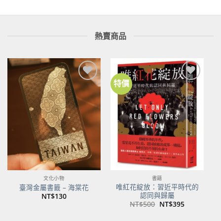
NT$480。
NT$379。
熱賣商品
特價
加到
加到
關注
關注
商品
商品
文化小物
書籍
唯紅花綻放：習近平時代的
臺灣金屬書籤 – 海棠花
認同與歸屬
NT$
130
原
目
NT$
500
NT$
395
始
前
價
價