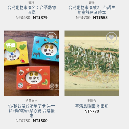
書籍
書籍
台灣動物來唱名：台語動物
台灣動物來唱歌2：台語生
圖鑑
態童謠影音繪本
原
目
原
目
NT$
480
NT$
379
NT$
700
NT$
553
始
前
始
前
價
價
價
價
格：
格：
格：
格：
NT$480。
NT$379。
NT$700。
NT$553。
特價
加到
加到
關注
關注
商品
商品
兒童專區
地圖布
佮/教我講台語單字卡 第一
臺灣鳥瞰圖 地圖布
輯+動物篇+點心篇 合購優
NT$
770
惠
原
目
NT$
750
NT$
500
始
前
價
價