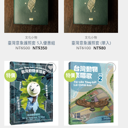
文化小物
文化小物
臺灣意象護照套 5入優惠組
臺灣意象護照套 (單入)
原
目
原
目
NT$
500
NT$
350
NT$
100
NT$
80
始
前
始
前
價
價
價
價
格：
格：
格：
格：
NT$500。
NT$350。
NT$100。
NT$80。
特價
特價
加到
加到
關注
關注
商品
商品