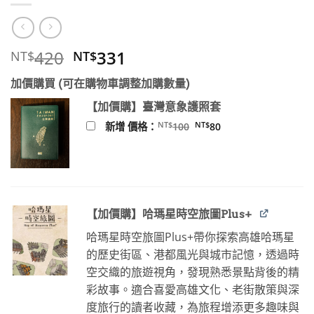
原
目
420
331
NT$
NT$
始
前
加價購買 (可在購物車調整加購數量)
價
價
格：
格：
【加價購】臺灣意象護照套
NT$420。
NT$331。
原
目
NT$
NT$
新增 價格：
100
80
始
前
價
價
格：
格：
NT$100。
NT$80。
【加價購】哈瑪星時空旅圖Plus+
哈瑪星時空旅圖Plus+帶你探索高雄哈瑪星
的歷史街區、港都風光與城市記憶，透過時
空交織的旅遊視角，發現熟悉景點背後的精
彩故事。適合喜愛高雄文化、老街散策與深
度旅行的讀者收藏，為旅程增添更多趣味與