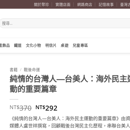
關於聚珍
實體店面
網路商店
記憶故事
臺灣
搜
尋
關
鍵
字:
戴飾品
鐵道
文化小物
明信片
桌遊
兒童專區
書籍
/
戰後命運
純情的台灣人—台美人：海外民主
動的重要篇章
原
目
370
292
NT$
NT$
始
前
《純情的台灣人—台美人：海外民主運動的重要篇章》由
價
價
媒體人盧世祥撰寫，回顧戰後台灣民主化歷程，串聯台美
格：
格：