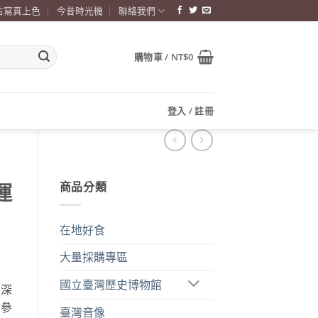
古寫真上色
今昔時光機
聯絡我們
購物車 /
NT$
0
登入 / 註冊
商品分類
運
在地好食
大量採購專區
國立臺灣歷史博物館
資深
人參
臺灣音像