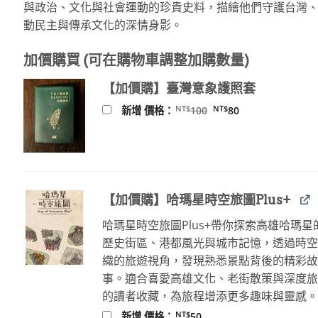
與政治、文化與社會運動的珍貴史料，描繪他們守護台灣
NT$370。
NT$292。
動民主與傳承文化的深情身影。
加價購買 (可在購物車調整加購數量)
【加價購】臺灣意象護照套
原
目
NT$
NT$
新增 價格：
100
80
始
前
價
價
格：
格：
NT$100。
NT$80。
【加價購】哈瑪星時空旅圖Plus+
哈瑪星時空旅圖Plus+帶你探索高雄哈瑪星
歷史街區、港都風光與城市記憶，透過時
織的旅遊視角，發現熟悉景點背後的精彩
事。適合喜愛高雄文化、老街散策與深度
的讀者收藏，為旅程增添更多趣味與靈感
NT$
新增 價格：
50