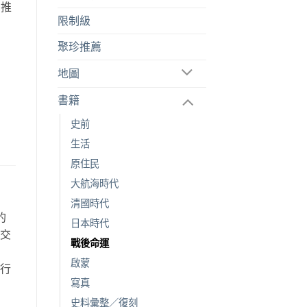
、推
限制級
聚珍推薦
地圖
書籍
史前
生活
原住民
大航海時代
清國時代
的
日本時代
空交
戰後命運
故
啟蒙
旅行
寫真
。
史料彙整／復刻