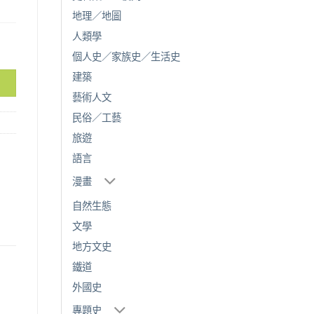
地理／地圖
人類學
個人史／家族史／生活史
建築
藝術人文
民俗／工藝
旅遊
語言
漫畫
自然生態
文學
地方文史
鐵道
外國史
專題史