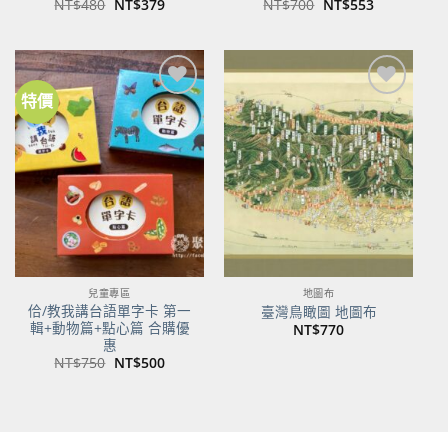
原
目
原
目
NT$
480
NT$
379
NT$
700
NT$
553
始
前
始
前
價
價
價
價
格：
格：
格：
格：
NT$480。
NT$379。
NT$700。
NT$553。
特價
加到
加到
關注
關注
商品
商品
兒童專區
地圖布
佮/教我講台語單字卡 第一
臺灣鳥瞰圖 地圖布
輯+動物篇+點心篇 合購優
NT$
770
惠
原
目
NT$
750
NT$
500
始
前
價
價
格：
格：
NT$750。
NT$500。