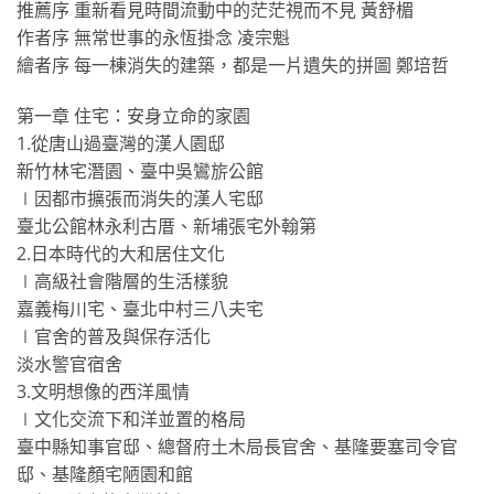
推薦序 重新看見時間流動中的茫茫視而不見 黃舒楣
作者序 無常世事的永恆掛念 凌宗魁
繪者序 每一棟消失的建築，都是一片遺失的拼圖 鄭培哲
第一章 住宅：安身立命的家園
1.從唐山過臺灣的漢人園邸
新竹林宅潛園、臺中吳鸞旂公館
∣因都市擴張而消失的漢人宅邸
臺北公館林永利古厝、新埔張宅外翰第
2.日本時代的大和居住文化
∣高級社會階層的生活樣貌
嘉義梅川宅、臺北中村三八夫宅
∣官舍的普及與保存活化
淡水警官宿舍
3.文明想像的西洋風情
∣文化交流下和洋並置的格局
臺中縣知事官邸、總督府土木局長官舍、基隆要塞司令官
邸、基隆顏宅陋園和館