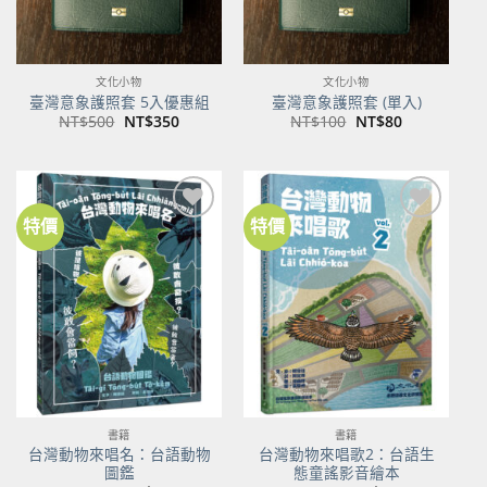
文化小物
文化小物
臺灣意象護照套 5入優惠組
臺灣意象護照套 (單入)
原
目
原
目
NT$
500
NT$
350
NT$
100
NT$
80
始
前
始
前
價
價
價
價
格：
格：
格：
格：
NT$500。
NT$350。
NT$100。
NT$80。
特價
特價
加到
加到
關注
關注
商品
商品
書籍
書籍
台灣動物來唱名：台語動物
台灣動物來唱歌2：台語生
圖鑑
態童謠影音繪本