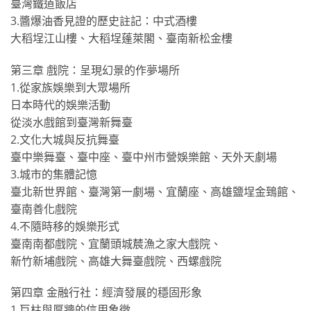
臺灣鐵道飯店
3.醬爆油香見證的歷史註記：中式酒樓
大稻埕江山樓、大稻埕蓬萊閣、臺南新松金樓
第三章 戲院：呈現幻景的作夢場所
1.從家族娛樂到大眾場所
日本時代的娛樂活動
從淡水戲館到臺灣新舞臺
2.文化大城與反抗舞臺
臺中樂舞臺、臺中座、臺中州市營娛樂館、天外天劇場
3.城市的集體記憶
臺北新世界館、臺灣第一劇場、宜蘭座、高雄鹽埕金鵄館、
臺南善化戲院
4.不隨時移的娛樂形式
臺南南都戲院、宜蘭頭城辳漁之家大戲院、
新竹新埔戲院、高雄大舞臺戲院、西螺戲院
第四章 金融行社：經濟發展的穩固形象
1.巨柱與厚牆的信用象徵