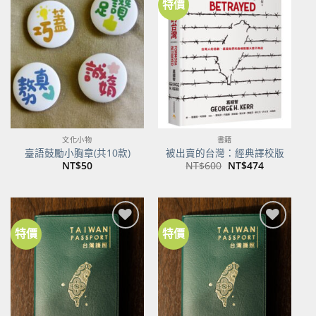
特價
加到
加到
關注
關注
商品
商品
文化小物
書籍
臺語鼓勵小胸章(共10款)
被出賣的台灣：經典譯校版
原
目
NT$
50
NT$
600
NT$
474
始
前
價
價
格：
格：
NT$600。
NT$474。
特價
特價
加到
加到
關注
關注
商品
商品