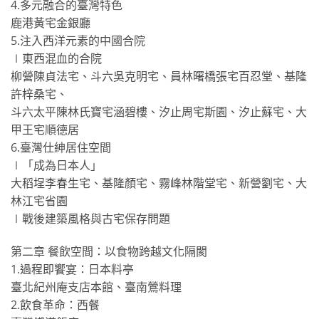
4.多元融合的臺灣特色
鹿港黃宅金銀廳
5.注入西洋元素的中國合院
∣東西混血的合院
柳營陳貞法宅、斗六吳克明宅、員林曙橋張宅百忍堂、基隆
許梓桑宅、
斗六太平陳林氏寶宅涵碧樓、汐止周宅斯園、汐止蘇宅、大
甲王宅順德居
6.臺灣仕紳居住空間
∣「成為日本人」
大稻埕李春生宅、基隆顏宅、霧峰林階堂宅、新營劉宅、大
林江宅省園
∣戰後建築風格與古宅保存問題
第二章 餐飲空間：以食物跨越文化隔閡
1.過程即饗宴：日本料亭
臺北紀州庵支店本館、臺南鶯料理
2.飲食革命：西餐