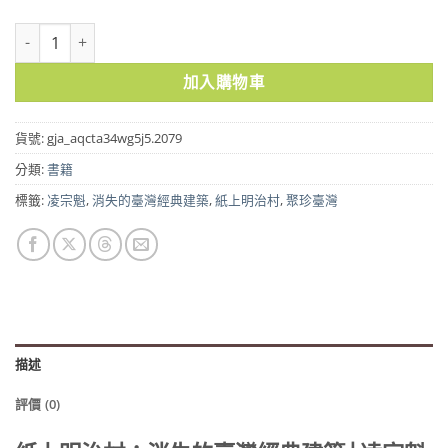
紙上明治村：消失的臺灣經典建築 數量
加入購物車
貨號:
gja_aqcta34wg5j5.2079
分類:
書籍
標籤:
凌宗魁
,
消失的臺灣經典建築
,
紙上明治村
,
聚珍臺灣
描述
評價 (0)