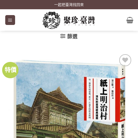
Skip
一起把臺灣找回來
to
content
篩選
特價
加到
關注
商品