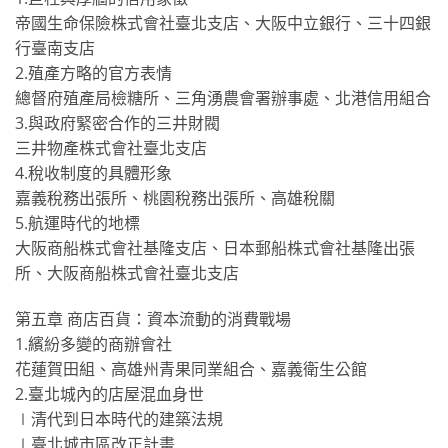
帝國生命保險株式會社臺北支店、大阪中立銀行、三十四銀
行臺南支店
2.殖產方略的官方表情
總督府殖產局檢糖所、三角湧農會署辦事處、北港信用組合
3.與政府緊密合作的三井財閥
三井物產株式會社臺北支店
4.稅收制度的具體形象
嘉義稅務出張所、桃園稅務出張所、高雄稅關
5.航運時代的地標
大阪商船株式會社基隆支店、日本郵船株式會社基隆出張
所、大阪商船株式會社臺北支店
第五章 商店百貨：資本流動的消費戰場
1.繽紛多變的商辦會社
花蓮賀田組、高雄州青果同業組合、嘉義衛生公館
2.臺北城內的店屋混血身世
∣清代到日本時代的建築法規
∣臺北城市區改正計畫