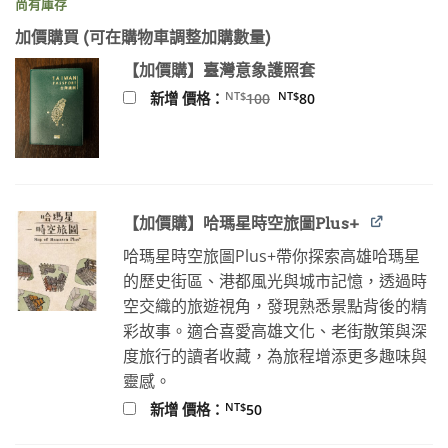
尚有庫存
價
價
格：
格：
加價購買 (可在購物車調整加購數量)
NT$400。
NT$315。
【加價購】臺灣意象護照套
原
目
NT$
NT$
新增 價格：
100
80
始
前
價
價
格：
格：
NT$100。
NT$80。
【加價購】哈瑪星時空旅圖Plus+
哈瑪星時空旅圖Plus+帶你探索高雄哈瑪星
的歷史街區、港都風光與城市記憶，透過時
空交織的旅遊視角，發現熟悉景點背後的精
彩故事。適合喜愛高雄文化、老街散策與深
度旅行的讀者收藏，為旅程增添更多趣味與
靈感。
NT$
新增 價格：
50