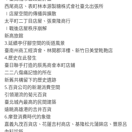
西尾商店、表町林本源製糖株式會社臺北出張所
∣店屋空間的傳播與擴散
太平町二丁目店屋、張東隆商行
∣戰後店屋秩序崩解
新高旅館
3.延續亭仔腳空間的街道風景
臺南州商工經濟會、林開郡洋樓、新竹日美堂靴鞄店
4.歷史在此發生
臺日聯手打造的辰馬商會本町店鋪
二二八傷痛記憶的所在
新舊共構留下的歷史遺跡
5.百貨公司的新潮消費空間
引領潮流的菊元百貨
臺北城內最高的民間建築
遠眺高雄港的吉井百貨
6.摩登消費時代的象徵
嘉義丸茂百貨店、花蓮吉村商店、基隆松元蒲鉾店、豐原呂
內科診所