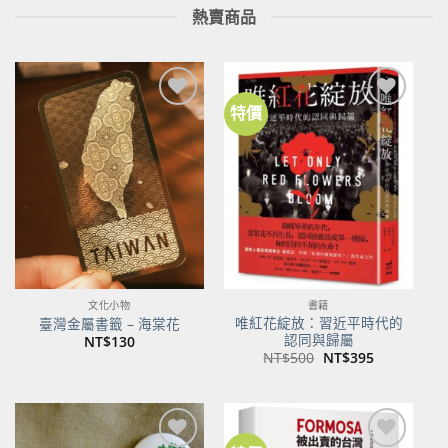
熱賣商品
特價
加到
加到
關注
關注
商品
商品
文化小物
書籍
唯紅花綻放：習近平時代的
臺灣金屬書籤 – 海棠花
認同與歸屬
NT$
130
原
目
NT$
500
NT$
395
始
前
價
價
格：
格：
NT$500。
NT$395。