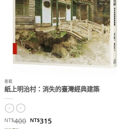
書籍
紙上明治村：消失的臺灣經典建築
原
目
400
315
NT$
NT$
始
前