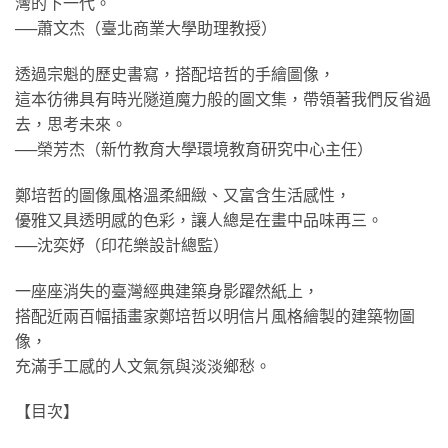
灣的下一代。
──蕭文杰（臺北商業大學助理教授）
透過宗魁的歷史書寫，搭配培哲的手繪圖像，
這本彷彿具有時光隧道魔力般的圖文集，帶領著我們反省過
去，思考未來。
──榮芳杰（新竹教育大學環境教育研究中心主任）
鄭培哲的圖像風格溫柔細緻、又富含生活感性，
優雅又具透明感的色彩，讓人總是在畫中品味再三。
──沈奕妤（印花樂設計總監）
一座座消失的臺灣經典建築身影躍然紙上，
搭配近兩百幅插畫家鄭培哲以明信片風格繪製的建築物圖
像，
充滿手工感的人文氣氛與淡淡鄉愁。
【目次】