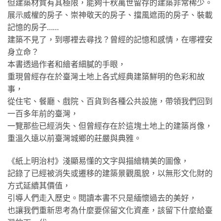
但建築材質有其極限，能夠千秋萬世留存的建築非常稀少。
展示威權的房子、崇神敬天的房子、擋風遮雨的房子、裝載
記憶的房子……
建築不見了，到哪裡去尋找？曾經的記憶和感情，在哪裡安
身立命？
本書透過作者和繪者細膩的手眼，
重現曾經存在於臺灣土地上各式經典建築鮮明的色彩和故
事，
從住宅、餐廳、戲院、百貨到各種公共設施，帶領我們回到
一百多年前的臺灣，
一覽那些已經消失、但曾經存在於這塊土地上的建築肖像，
重溫久遠以前臺灣城鄉的莊嚴與典雅。
《紙上明治村》淺顯易懂的文字與描繪精美的圖像，
記錄了已經被消失或遷移的建築景觀風貌，以無形文化財的
方式延續其價值，
引導人們走入歷史。閱讀本書不只是緬懷過去的美好，
也讓我們重新思考為什麼要保留文化資產，該留下什麼給臺