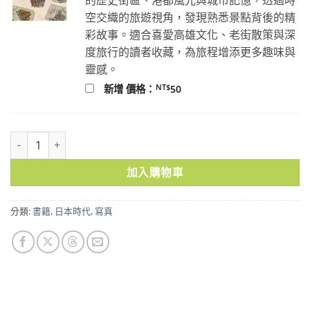
空交織的旅遊視角，發現熟悉景點背後的精
彩故事。適合喜愛高雄文化、老街散策與深
度旅行的讀者收藏，為旅程增添更多趣味與
靈感。
NT$
新增 價格：
50
紙上的摩登日本②明治．大正．昭和初期海報藝術：飲料/食品調味/臺灣
加入購物車
分類:
書籍
,
日本時代
,
寫真