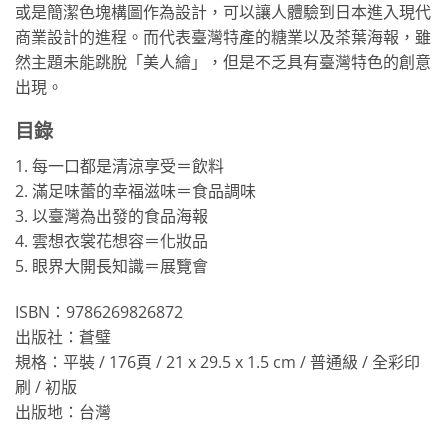
或是簡潔色塊構圖作為設計，可以讓人體驗到日本進入現代
商業設計的進程。而代表臺灣特產的糖業以及茶葉海報，雖
然主題未能跳脫「美人繪」，但是不乏具有臺灣特色的創意
出現。
目錄
1. 每一口都是清涼享受＝飲料
2. 滿足味蕾的幸福滋味＝食品調味
3. 以臺灣為出發的食品海報
4. 雲想衣裳花想容＝化妝品
5. 眼界大開長知識＝展覽會
ISBN：9786269826872
出版社：蒼璧
規格：平裝 / 176頁 / 21 x 29.5 x 1.5 cm / 普通級 / 全彩印
刷 / 初版
出版地：台灣