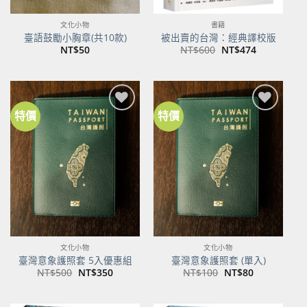
文化小物
書籍
臺語鼓勵小胸章(共10款)
被出賣的台灣：經典譯校版
原
目
NT$
50
NT$
600
NT$
474
始
前
價
價
格：
格：
NT$600。
NT$474。
特價
特價
加到
加到
關注
關注
商品
商品
文化小物
文化小物
臺灣意象護照套 5入優惠組
臺灣意象護照套 (單入)
原
目
原
目
NT$
500
NT$
350
NT$
100
NT$
80
始
前
始
前
價
價
價
價
格：
格：
格：
格：