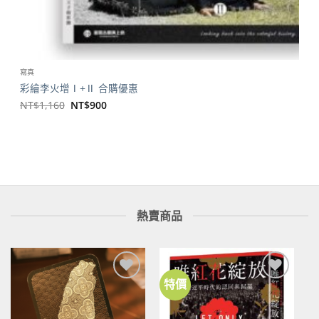
寫真
彩繪李火增Ⅰ+Ⅱ 合購優惠
原
目
NT$
1,160
NT$
900
始
前
價
價
格：
格：
NT$1,160。
NT$900。
熱賣商品
特價
加到
加到
關注
關注
商品
商品