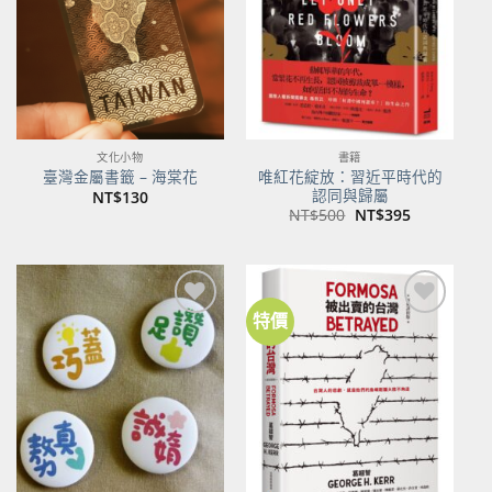
文化小物
書籍
唯紅花綻放：習近平時代的
臺灣金屬書籤 – 海棠花
認同與歸屬
NT$
130
原
目
NT$
500
NT$
395
始
前
價
價
格：
格：
NT$500。
NT$395。
特價
加到
加到
關注
關注
商品
商品