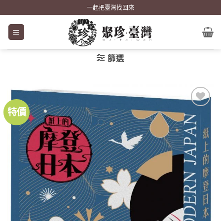
Skip
一起把臺灣找回來
to
content
篩選
特價
加到
關注
商品