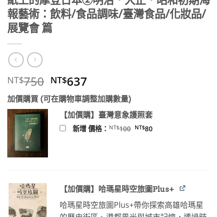
紙上的摩登日本②明治．大正．昭和初期海
報藝術：飲料/食品調味/臺灣食品/化妝品/
展覽會 篇
原
目
750
637
NT$
NT$
始
前
加價購買 (可在購物車調整加購數量)
價
價
格：
格：
【加價購】臺灣意象護照套
NT$750。
NT$637。
原
目
NT$
NT$
新增 價格：
100
80
始
前
價
價
格：
格：
NT$100。
NT$80。
【加價購】哈瑪星時空旅圖Plus+
哈瑪星時空旅圖Plus+帶你探索高雄哈瑪星
的歷史街區、港都風光與城市記憶，透過時