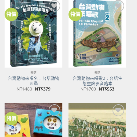
NT$500。
NT$350。
NT$100。
NT$80。
特價
特價
加到
加到
關注
關注
商品
商品
書籍
書籍
台灣動物來唱名：台語動物
台灣動物來唱歌2：台語生
圖鑑
態童謠影音繪本
原
目
原
目
NT$
480
NT$
379
NT$
700
NT$
553
始
前
始
前
價
價
價
價
格：
格：
格：
格：
NT$480。
NT$379。
NT$700。
NT$553。
特價
加到
加到
關注
關注
商品
商品