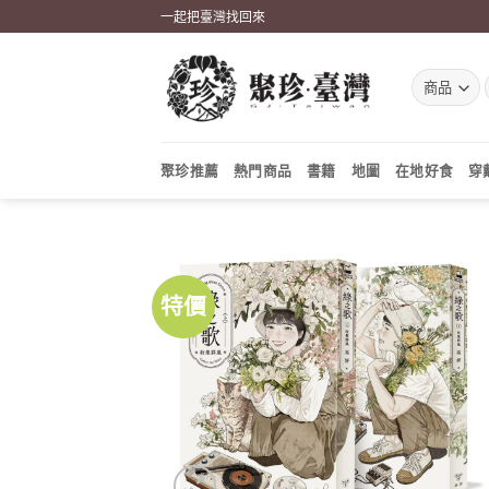
Skip
一起把臺灣找回來
to
content
聚珍推薦
熱門商品
書籍
地圖
在地好食
穿
特價
加到
關注
商品