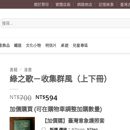
關於聚珍
實體店面
網路商店
記憶故事
臺灣
搜
尋
關
鍵
字:
戴飾品
鐵道
文化小物
明信片
桌遊
兒童專區
書籍
/
漫畫
綠之歌－收集群風（上下冊）
原
目
700
594
NT$
NT$
始
前
加價購買 (可在購物車調整加購數量)
價
價
格：
格：
【加價購】臺灣意象護照套
NT$700。
NT$594。
原
目
NT$
NT$
新增 價格：
100
80