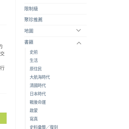
限制級
聚珍推薦
地圖
書籍
的
史前
空交
生活
故
旅行
原住民
。
大航海時代
清國時代
日本時代
戰後命運
啟蒙
寫真
史料彙整／復刻