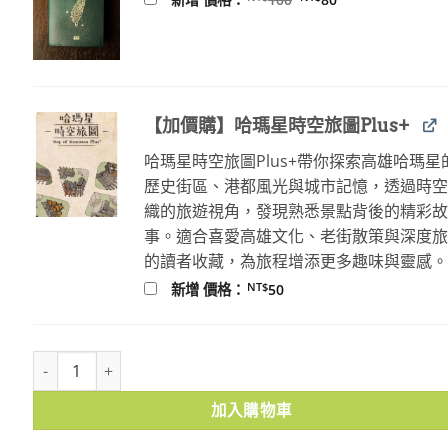
始
前
價
價
格：
格：
NT$100。
NT$80。
【加價購】哈瑪星時空旅圖Plus+
哈瑪星時空旅圖Plus+帶你探索高雄哈瑪星
歷史街區、港都風光與城市記憶，透過時
織的旅遊視角，發現熟悉景點背後的精彩
事。適合喜愛高雄文化、老街散策與深度
的讀者收藏，為旅程增添更多趣味與靈感
NT$
新增 價格：
50
綠之歌－收集群風（上下冊） 數量
加入購物車