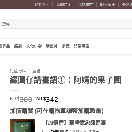
關於聚珍
實體店面
網路商店
記憶故事
臺灣
搜
尋
關
鍵
字:
戴飾品
鐵道
文化小物
明信片
桌遊
兒童專區
兒童專區
/
童書
綴圓仔講臺語①：阿媽的果子園
原
目
380
342
NT$
NT$
始
前
加價購買 (可在購物車調整加購數量)
價
價
格：
格：
【加價購】臺灣意象護照套
NT$380。
NT$342。
原
目
NT$
NT$
新增 價格：
100
80