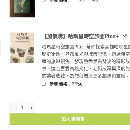
始
前
價
價
格：
格：
NT$100。
NT$80。
【加價購】哈瑪星時空旅圖Plus+
哈瑪星時空旅圖Plus+帶你探索高雄哈瑪星
歷史街區、港都風光與城市記憶，透過時
織的旅遊視角，發現熟悉景點背後的精彩
事。適合喜愛高雄文化、老街散策與深度
的讀者收藏，為旅程增添更多趣味與靈感
NT$
新增 價格：
50
綴圓仔講臺語①：阿媽的果子園 數量
加入購物車