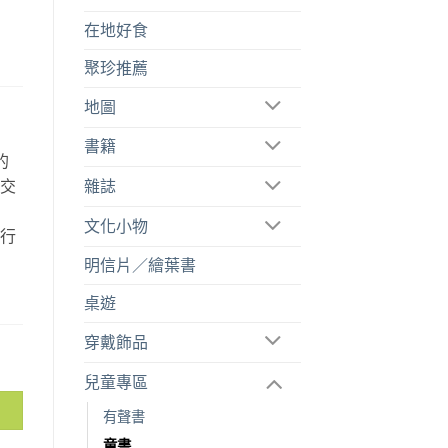
在地好食
聚珍推薦
地圖
書籍
的
雜誌
空交
故
文化小物
旅行
。
明信片／繪葉書
桌遊
穿戴飾品
兒童專區
有聲書
童書