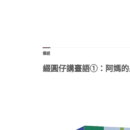
描述
綴圓仔講臺語①：阿媽的