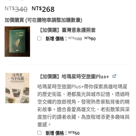
原
目
340
268
NT$
NT$
始
前
加價購買 (可在購物車調整加購數量)
價
價
格：
格：
【加價購】臺灣意象護照套
NT$340。
NT$268。
原
目
NT$
NT$
新增 價格：
100
80
始
前
價
價
格：
格：
NT$100。
NT$80。
【加價購】哈瑪星時空旅圖Plus+
哈瑪星時空旅圖Plus+帶你探索高雄哈瑪星
的歷史街區、港都風光與城市記憶，透過時
空交織的旅遊視角，發現熟悉景點背後的精
彩故事。適合喜愛高雄文化、老街散策與深
度旅行的讀者收藏，為旅程增添更多趣味與
靈感。
NT$
新增 價格：
50