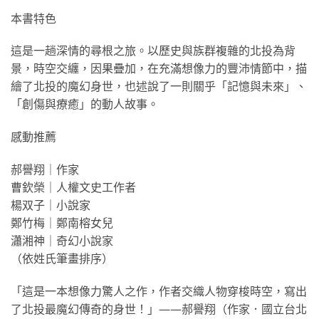
本書特色
這是一趟深情的尋根之旅。以歷史與族群複雜的北投為背
景，時空交纏，因果疊加，在充滿想像力的豐沛情節中，描
繪了北投的魔幻身世，也述說了一則關乎「記憶與未來」、
「創傷與療癒」的動人故事。
感動推薦
郝譽翔｜作家
曹欽榮｜人權文史工作者
楊双子｜小說家
鄭竹梅｜鄭南榕女兒
瀟湘神｜奇幻小說家
（依姓氏筆畫排序）
「這是一本想像力驚人之作，作者交織人物穿梭時空，寫出
了北投最魔幻傳奇的身世！」——郝譽翔（作家．國立台北