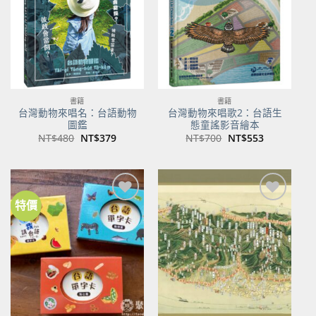
書籍
書籍
台灣動物來唱名：台語動物
台灣動物來唱歌2：台語生
圖鑑
態童謠影音繪本
原
目
原
目
NT$
480
NT$
379
NT$
700
NT$
553
始
前
始
前
價
價
價
價
格：
格：
格：
格：
NT$480。
NT$379。
NT$700。
NT$553。
特價
加到
加到
關注
關注
商品
商品