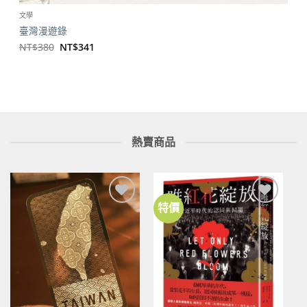
文學
臺灣漫遊錄
原
目
NT$
380
NT$
341
始
前
價
價
格：
格：
NT$380。
NT$341。
熱賣商品
特價
加到
加到
關注
關注
商品
商品