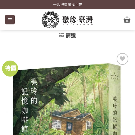
Skip
一起把臺灣找回來
to
content
篩選
特價
加到
關注
商品