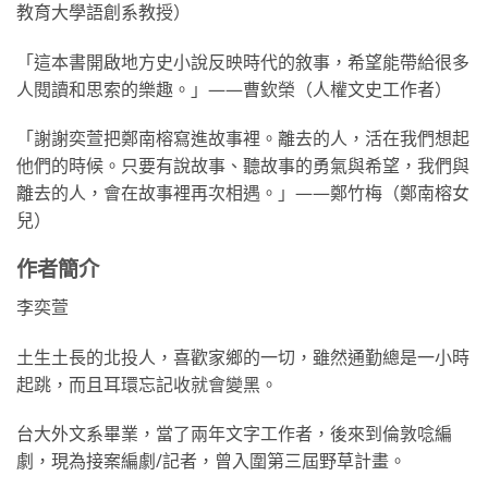
教育大學語創系教授）
「這本書開啟地方史小說反映時代的敘事，希望能帶給很多
人閱讀和思索的樂趣。」——曹欽榮（人權文史工作者）
「謝謝奕萱把鄭南榕寫進故事裡。離去的人，活在我們想起
他們的時候。只要有說故事、聽故事的勇氣與希望，我們與
離去的人，會在故事裡再次相遇。」——鄭竹梅（鄭南榕女
兒）
作者簡介
李奕萱
土生土長的北投人，喜歡家鄉的一切，雖然通勤總是一小時
起跳，而且耳環忘記收就會變黑。
台大外文系畢業，當了兩年文字工作者，後來到倫敦唸編
劇，現為接案編劇/記者，曾入圍第三屆野草計畫。