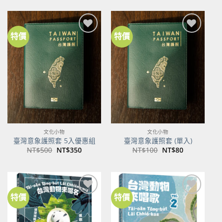
價
價
格：
格：
NT$600。
NT$474。
特價
特價
加到
加到
關注
關注
商品
商品
文化小物
文化小物
臺灣意象護照套 5入優惠組
臺灣意象護照套 (單入)
原
目
原
目
NT$
500
NT$
350
NT$
100
NT$
80
始
前
始
前
價
價
價
價
格：
格：
格：
格：
NT$500。
NT$350。
NT$100。
NT$80。
特價
特價
加到
加到
關注
關注
商品
商品