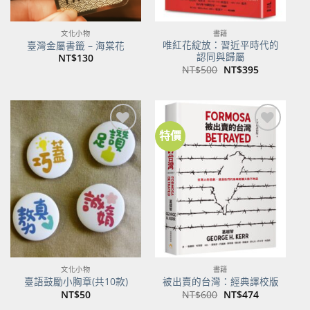
文化小物
書籍
唯紅花綻放：習近平時代的
臺灣金屬書籤 – 海棠花
認同與歸屬
NT$
130
原
目
NT$
500
NT$
395
始
前
價
價
格：
格：
NT$500。
NT$395。
特價
加到
加到
關注
關注
商品
商品
文化小物
書籍
臺語鼓勵小胸章(共10款)
被出賣的台灣：經典譯校版
原
目
NT$
50
NT$
600
NT$
474
始
前