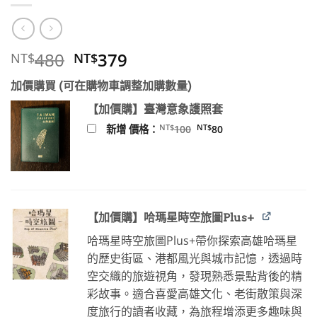
原
目
480
379
NT$
NT$
始
前
加價購買 (可在購物車調整加購數量)
價
價
格：
格：
【加價購】臺灣意象護照套
NT$480。
NT$379。
原
目
NT$
NT$
新增 價格：
100
80
始
前
價
價
格：
格：
NT$100。
NT$80。
【加價購】哈瑪星時空旅圖Plus+
哈瑪星時空旅圖Plus+帶你探索高雄哈瑪星
的歷史街區、港都風光與城市記憶，透過時
空交織的旅遊視角，發現熟悉景點背後的精
彩故事。適合喜愛高雄文化、老街散策與深
度旅行的讀者收藏，為旅程增添更多趣味與