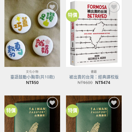
NT$500。
NT$395。
特價
加到
加到
關注
關注
商品
商品
文化小物
書籍
臺語鼓勵小胸章(共10款)
被出賣的台灣：經典譯校版
原
目
NT$
50
NT$
600
NT$
474
始
前
價
價
格：
格：
NT$600。
NT$474。
特價
特價
加到
加到
關注
關注
商品
商品