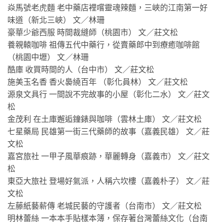
焱馬號老虎麵 老中藥店裡嚐靈魂辣麵，三峽的江南第一好
味道（新北三峽） 文／林珊
豪華少爺西服 時間裁縫師（桃園市） 文／莊文松
養親轅咖啡 祖傳五代中藥行，從賣藥郎中到療癒咖啡館
（桃園中壢） 文／林珊
酷庫 收買時間的人（台中市） 文／莊文松
施美玉名香 香火裊繞百年 （彰化員林） 文／莊文松
源泉文具行 一間說不完故事的小屋（彰化二水） 文／莊文
松
金茂利 在土庫邂逅鐘錶與咖啡（雲林土庫） 文／莊文松
七星藥局 民雄第一街三代藥師的故事（嘉義民雄） 文／莊
文松
嘉宮旅社 一甲子風華痕跡，華麗轉身（嘉義市） 文／莊文
松
東亞大旅社 登場好氣派，人稱六坎樓（嘉義朴子） 文／莊
文松
左藤紙藝薪傳 老城民藝的守護者（台南市） 文／莊文松
明林蕾絲 一本本手貼樣本簿，保存著台灣蕾絲文化（台南