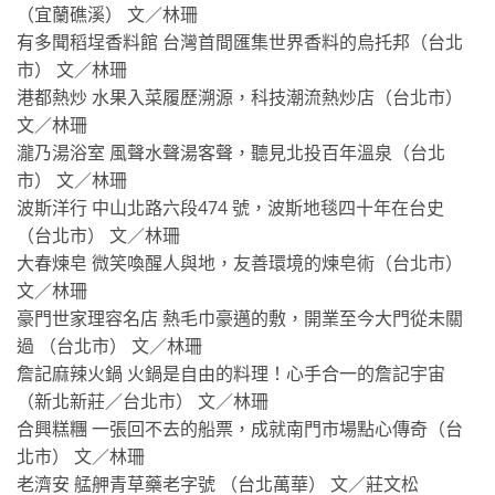
（宜蘭礁溪） 文／林珊
有多聞稻埕香料館 台灣首間匯集世界香料的烏托邦（台北
市） 文／林珊
港都熱炒 水果入菜履歷溯源，科技潮流熱炒店（台北市）
文／林珊
瀧乃湯浴室 風聲水聲湯客聲，聽見北投百年溫泉（台北
市） 文／林珊
波斯洋行 中山北路六段474 號，波斯地毯四十年在台史
（台北市） 文／林珊
大春煉皂 微笑喚醒人與地，友善環境的煉皂術（台北市）
文／林珊
豪門世家理容名店 熱毛巾豪邁的敷，開業至今大門從未關
過 （台北市） 文／林珊
詹記麻辣火鍋 火鍋是自由的料理！心手合一的詹記宇宙
（新北新莊／台北市） 文／林珊
合興糕糰 一張回不去的船票，成就南門市場點心傳奇（台
北市） 文／林珊
老濟安 艋舺青草藥老字號 （台北萬華） 文／莊文松