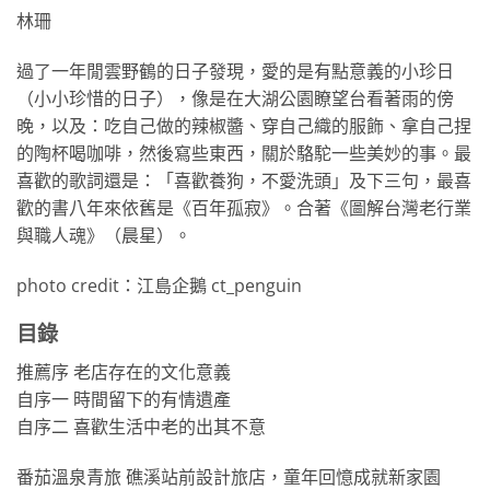
林珊
過了一年閒雲野鶴的日子發現，愛的是有點意義的小珍日
（小小珍惜的日子），像是在大湖公園瞭望台看著雨的傍
晚，以及：吃自己做的辣椒醬、穿自己織的服飾、拿自己捏
的陶杯喝咖啡，然後寫些東西，關於駱駝一些美妙的事。最
喜歡的歌詞還是：「喜歡養狗，不愛洗頭」及下三句，最喜
歡的書八年來依舊是《百年孤寂》。合著《圖解台灣老行業
與職人魂》（晨星）。
photo credit：江島企鵝 ct_penguin
目錄
推薦序 老店存在的文化意義
自序一 時間留下的有情遺產
自序二 喜歡生活中老的出其不意
番茄溫泉青旅 礁溪站前設計旅店，童年回憶成就新家園