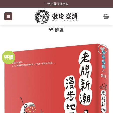
Skip
一起把臺灣找回來
to
content
篩選
特價
加到
關注
商品