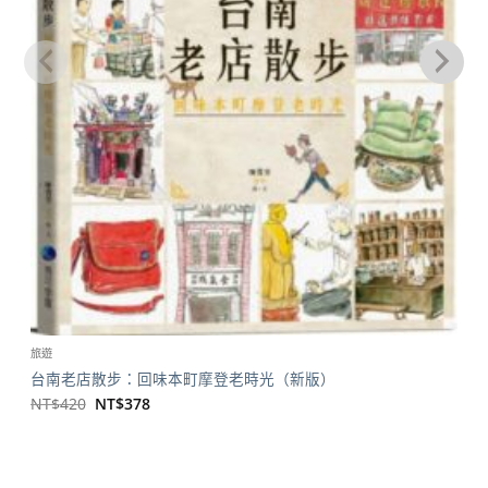
旅遊
台南老店散步：回味本町摩登老時光（新版）
原
目
NT$
420
NT$
378
始
前
價
價
格：
格：
NT$420。
NT$378。