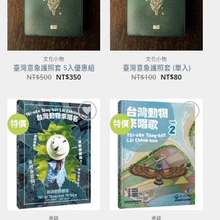
文化小物
文化小物
臺灣意象護照套 5入優惠組
臺灣意象護照套 (單入)
原
目
原
目
NT$
500
NT$
350
NT$
100
NT$
80
始
前
始
前
價
價
價
價
格：
格：
格：
格：
NT$500。
NT$350。
NT$100。
NT$80。
特價
特價
加到
加到
關注
關注
商品
商品
書籍
書籍