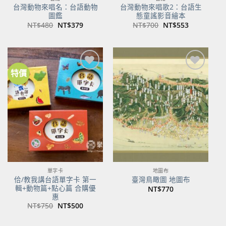
台灣動物來唱名：台語動物
台灣動物來唱歌2：台語生
圖鑑
態童謠影音繪本
原
目
原
目
NT$
480
NT$
379
NT$
700
NT$
553
始
前
始
前
價
價
價
價
格：
格：
格：
格：
NT$480。
NT$379。
NT$700。
NT$553。
特價
加到
加到
關注
關注
商品
商品
單字卡
地圖布
佮/教我講台語單字卡 第一
臺灣鳥瞰圖 地圖布
輯+動物篇+點心篇 合購優
NT$
770
惠
原
目
NT$
750
NT$
500
始
前
價
價
格：
格：