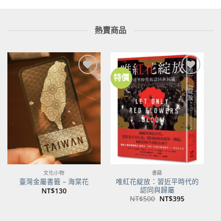
熱賣商品
特價
加到
加到
關注
關注
商品
商品
文化小物
書籍
唯紅花綻放：習近平時代的
臺灣金屬書籤 – 海棠花
認同與歸屬
NT$
130
原
目
NT$
500
NT$
395
始
前
價
價
格：
格：