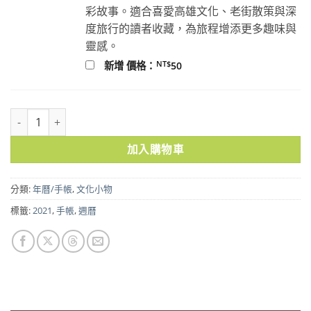
彩故事。適合喜愛高雄文化、老街散策與深
度旅行的讀者收藏，為旅程增添更多趣味與
靈感。
NT$
新增 價格：
50
聚珍2021週曆手帳－勇往新未來 數量
加入購物車
分類:
年曆/手帳
,
文化小物
標籤:
2021
,
手帳
,
週曆