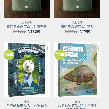
文化小物
文化小物
臺灣意象護照套 5入優惠組
臺灣意象護照套 (單入)
原
目
原
目
NT$
500
NT$
350
NT$
100
NT$
80
始
前
始
前
價
價
價
價
格：
格：
格：
格：
NT$500。
NT$350。
NT$100。
NT$80。
特價
特價
加到
加到
關注
關注
商品
商品
書籍
書籍
台灣動物來唱名：台語動物
台灣動物來唱歌2：台語生