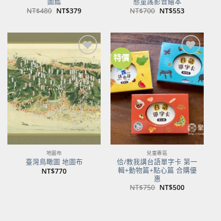
圖鑑
態童謠影音繪本
原
目
原
目
NT$
480
NT$
379
NT$
700
NT$
553
始
前
始
前
價
價
價
價
格：
格：
格：
格：
NT$480。
NT$379。
NT$700。
NT$553。
特價
加到
加到
關注
關注
商品
商品
地圖布
兒童專區
佮/教我講台語單字卡 第一
臺灣鳥瞰圖 地圖布
輯+動物篇+點心篇 合購優
NT$
770
惠
原
目
NT$
750
NT$
500
始
前
價
價
格：
格：
NT$750。
NT$500。