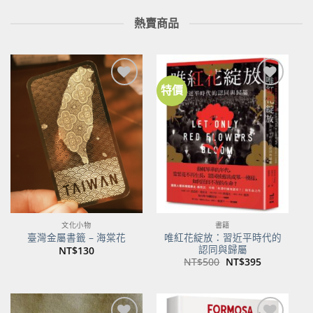
熱賣商品
特價
加到
加到
關注
關注
商品
商品
文化小物
書籍
唯紅花綻放：習近平時代的
臺灣金屬書籤 – 海棠花
認同與歸屬
NT$
130
原
目
NT$
500
NT$
395
始
前
價
價
格：
格：
NT$500。
NT$395。