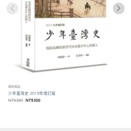
其他商品
少年臺灣史 2019年增訂版
原
目
NT$
380
NT$
300
始
前
價
價
格：
格：
NT$380。
NT$300。