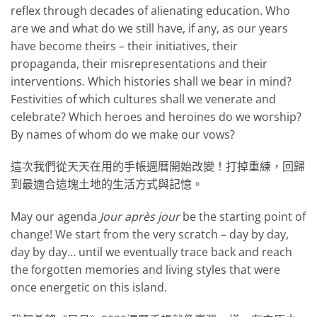
reflex through decades of alienating education. Who
are we and what do we still have, if any, as our years
have become theirs – their initiatives, their
propaganda, their misrepresentations and their
interventions. Which histories shall we bear in mind?
Festivities of which cultures shall we venerate and
celebrate? Which heroes and heroines do we worship?
By names of whom do we make our vows?
這次我們從天天在用的手帳週曆開始改變！打掉重練，回歸
到最適合這塊土地的生活方式與記憶。
May our agenda
Jour après jour
be the starting point of
change! We start from the very scratch – day by day,
day by day… until we eventually trace back and reach
the forgotten memories and living styles that were
once energetic on this island.