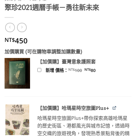
聚珍2021週曆手帳－勇往新未來
450
NT$
加價購買 (可在購物車調整加購數量)
【加價購】臺灣意象護照套
原
目
NT$
NT$
新增 價格：
100
80
始
前
價
價
格：
格：
NT$100。
NT$80。
【加價購】哈瑪星時空旅圖Plus+
哈瑪星時空旅圖Plus+帶你探索高雄哈瑪星
的歷史街區、港都風光與城市記憶，透過時
空交織的旅遊視角，發現熟悉景點背後的精