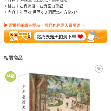
。格式｜左頁週曆、右頁空白筆記
。內容｜年曆x1 月曆x13 週曆x54 方格x14
相關商品
特價
加到
關注
商品