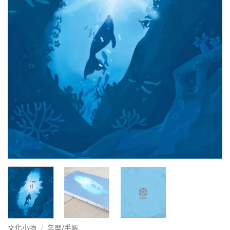
文化小物
/
年曆/手帳