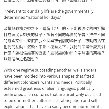
已經太久了，過著那些與我們何干的「國定假日」。
Irrelevant to our daily life are the governmentally
determined “national holidays.”
政權與政權更替之下，這塊土地上的人不斷被強硬的凹折搥
打成殖民者想要的樣子，說著不同的尊貴的語言、推崇不同
的母國文化、習慣自我貶抑與被剝削的過日子。被動的活在
他們的互動、渲染、中斷、覆蓋之下，我們到底是什麼又剩
什麼？該相信誰寫的歷史？慶祝誰的節日？崇拜誰的英雄？
以哪個神之名起誓？
With one regime succeeding another, we Islanders
have been molded into various shapes that fitted
different colonizers’ wants and needs: Politically
esteemed greatness of alien languages; politically
enthroned alien cultures that are arbitrarily declared
to be our mother cultures; self-abnegation and self-
exploitations that have so sadly become our mental