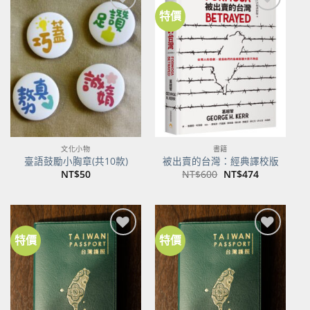
特價
加到
加到
關注
關注
商品
商品
文化小物
書籍
臺語鼓勵小胸章(共10款)
被出賣的台灣：經典譯校版
原
目
NT$
50
NT$
600
NT$
474
始
前
價
價
格：
格：
NT$600。
NT$474。
特價
特價
加到
加到
關注
關注
商品
商品