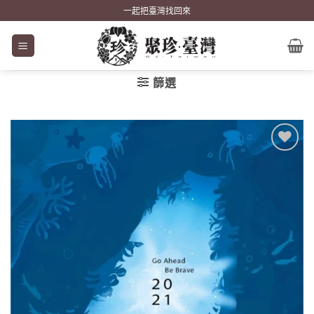
Skip
一起把臺灣找回來
to
content
篩選
加到
關注
商品