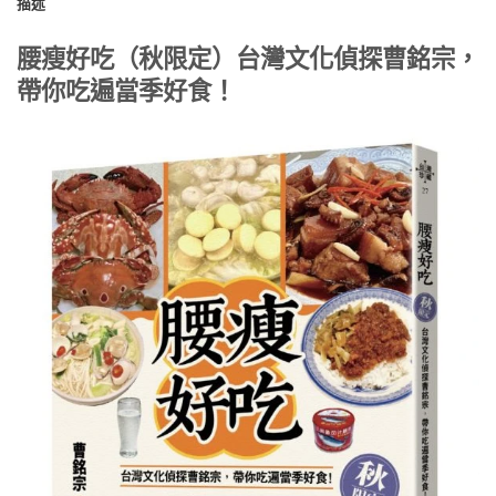
描述
腰瘦好吃（秋限定）台灣文化偵探曹銘宗，
帶你吃遍當季好食！