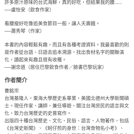
許多原汁原味的台式海鮮，真的好吃，但結果我的腰……
──盧怡安（飲食作家）
看腰瘦好吃像追美食節目一般，讓人夭壽餓。
──蕭秀琴（作家）
本書的內容輕鬆有趣，而且有各種考證資料。我最喜歡的則
是作者從台語、日語去追本溯源，找出食材名字的關聯演
化，讀起來有趣且很有收穫。
──謝忠道（居住巴黎飲食作者／臉書巴黎玩家）
作者簡介
曹銘宗
台灣基隆人，東海大學歷史系畢業，美國北德州大學新聞碩
士。現任作家、講師，兼任導遊，關注台灣庶民的語言與文
化，致力台灣歷史的史普寫作。
出版四十種台灣歷史、文化、民俗、語言、人物著作，包括
《台灣史新聞》、《蚵仔煎的身世：台灣食物名小考》、