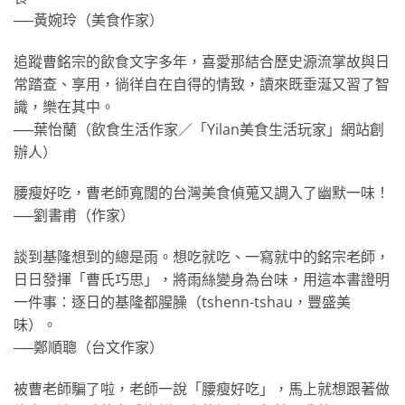
──黃婉玲（美食作家）
追蹤曹銘宗的飲食文字多年，喜愛那結合歷史源流掌故與日
常踏查、享用，徜徉自在自得的情致，讀來既垂涎又習了智
識，樂在其中。
──葉怡蘭（飲食生活作家／「Yilan美食生活玩家」網站創
辦人）
腰瘦好吃，曹老師寬闊的台灣美食偵蒐又調入了幽默一味！
──劉書甫（作家）
談到基隆想到的總是雨。想吃就吃、一寫就中的銘宗老師，
日日發揮「曹氏巧思」，將雨絲變身為台味，用這本書證明
一件事：逐日的基隆都腥臊（tshenn-tshau，豐盛美
味）。
──鄭順聰（台文作家）
被曹老師騙了啦，老師一說「腰瘦好吃」，馬上就想跟著做