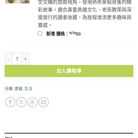
空交織的旅遊視角，發現熟悉景點背後的精
彩故事。適合喜愛高雄文化、老街散策與深
度旅行的讀者收藏，為旅程增添更多趣味與
靈感。
NT$
新增 價格：
50
腰瘦好吃（秋限定）台灣文化偵探曹銘宗，帶你吃遍當季好食！ 數量
加入購物車
分類:
書籍
,
生活