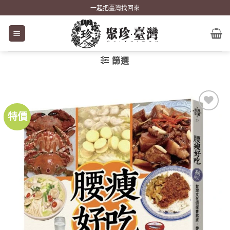
Skip
一起把臺灣找回來
to
content
篩選
特價
加到
關注
商品