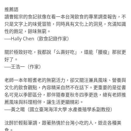
推薦語
讀曹銘宗的食記就像在看一本台灣飲食的專業調查報告，不
只是文字上的味覺冒險，同時具有文化上的洞見，充滿知識
性的飽足，餘味無窮。
──Hally Chen（飲食記錄作家）
關於極致好吃，我都說「么壽好吃」，還能「腰瘦」那就更
好了。
──王浩一（作家）
老師一本年輕耆老的無窮活力，卻又關注兼具風味、營養與
文化的飲食觀點，內容精采自然不在話下。更重要的是從書
名可見以季節區分，那伴隨春夏秋冬四季更迭，總有老師推
薦風味與料理相伴，讓生活更顯精彩。
──黃之暘（國立臺灣海洋大學 水產養殖學系副教授）
沈醉於輕鬆筆調，跟著熱情於台灣小吃的人，遊走各種美
食。