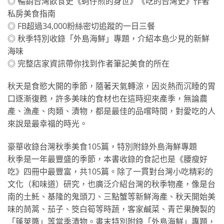
◎ 暢銷台灣飲食史《蚵仔煎的身世》《吃的台灣史》作者
私房美食指南
◎ FB超過34,000粉絲密切追蹤的一日三餐
◎ 秋季特別收錄「外島海鮮」專題，介紹本島少見的新鮮
海味
◎ 完整店家資訊帶你找到作者筆記美食的所在
秋天是食慾大開的季節，隨著天氣轉涼，因炎熱而沉睡的胃
口逐漸復甦，許多美味的食材也在這時迎來產季，無論農
產、漁產、肉類、漬物，都是最佳的品嚐時間，對愛吃的人
來說是最幸福的時光。
豪華收錄台灣秋季美食105篇，特別附錄外島海鮮專題
秋季是一年最豐盛的季節，本書收錄的食記也是《腰瘦好
吃》四冊中最豐富，共105篇。除了一貫對台灣小吃精彩的
文化（和味道）研究，也廣泛介紹台灣的秋季物產，像是台
南的土魠、基隆的鬼頭刀、三點蟹等新鮮海產、秋天開始美
味的茼蒿、茄子、筊白筍等時蔬，客家鹹菜、青芒果醃製的
「蓬萊醬」等當季漬物。書末特別附錄「外島海鮮」專題，