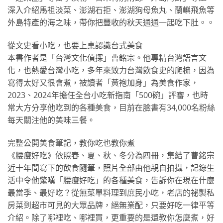
深入介紹馬祖淡菜、澎湖石拒、澎湖狗母魚丸、蘭嶼飛魚等
外島特產的海之味，帶你把豐收的秋天通通一起吃下肚。。
從文史看小吃，也要上桌認識台式美食
本書作者是「台灣文化偵探」曹銘宗。他專精台灣語言文
化，也熱愛台灣小吃，多年來致力台灣飲食史的爬梳，因為
寫得太好又很會煮，被讀者「黃袍加身」為美食作家，
2023、2024年擔任全台小吃新指南「500碗」評審，也時
常大方分享他吃到的各種美食，目前在臉書有34,000名粉絲
每天關注他的美味三餐。
完整公開美食筆記，教你吃也教你煮
《腰瘦好吃》依照春、夏、秋、冬分為四冊，集結了曹銘宗
近十年間寫下的飲食隨筆，照片全部由他親自拍攝，記錄生
活中令他驚嘆「腰瘦好吃」的各種美食，告訴你在現在什麼
最當季、最好吃？從無菜單料理到庶民小吃，老店的祕製私
房菜到超市可見的大眾品牌，絕無業配，只要好吃一律平等
介紹。除了哪裡吃、哪裡買，更重要的是還教你怎麼煮，好