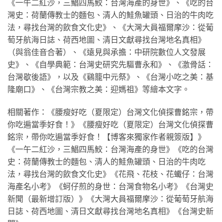
《一午二紅沙，三鯧四馬鮫：台灣海產的身世》、《吃的台
灣史：荷蘭傳教士的麵包、清人的鮭魚罐頭、日治的牛肉吃
法，尋找台灣的飲食文化史》、《大灣大員福爾摩沙：從葡
萄牙航海日誌、荷西地圖、清日文獻尋找台灣地名真相》
（與翁佳音合著）、《遠見與承擔：中研院數位人文發展
史》、《自學典範：台灣史研究先驅曹永和》、《激骨話：
台灣歇後語》，以及《鷄籠中元祭》、《台灣小吃之美：基
隆廟口》、《台灣宗教之美：迎媽祖》等繪本文字。
相關著作：《腰瘦好吃（夏限定）台灣文化偵探曹銘宗，帶
你吃遍當季好食！》《腰瘦好吃（夏限定）台灣文化偵探曹
銘宗，帶你吃遍當季好食！【博客來獨家作者親簽版】》
《一午二紅沙，三鯧四馬鮫：台灣海產的身世》《吃的台灣
史：荷蘭傳教士的麵包、清人的鮭魚罐頭、日治的牛肉吃
法，尋找台灣的飲食文化史》《花飛、花枝、花蠘仔：台灣
海產名小考》《蚵仔煎的身世：台灣食物名小考》《台灣史
新聞（最新增訂版）》《大灣大員福爾摩沙：從葡萄牙航海
日誌、荷西地圖、清日文獻尋找台灣地名真相》《台灣史新