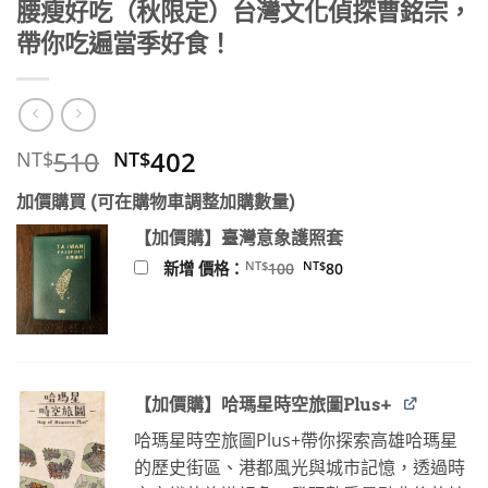
腰瘦好吃（秋限定）台灣文化偵探曹銘宗，
帶你吃遍當季好食！
原
目
510
402
NT$
NT$
始
前
加價購買 (可在購物車調整加購數量)
價
價
格：
格：
【加價購】臺灣意象護照套
NT$510。
NT$402。
原
目
NT$
NT$
新增 價格：
100
80
始
前
價
價
格：
格：
NT$100。
NT$80。
【加價購】哈瑪星時空旅圖Plus+
哈瑪星時空旅圖Plus+帶你探索高雄哈瑪星
的歷史街區、港都風光與城市記憶，透過時