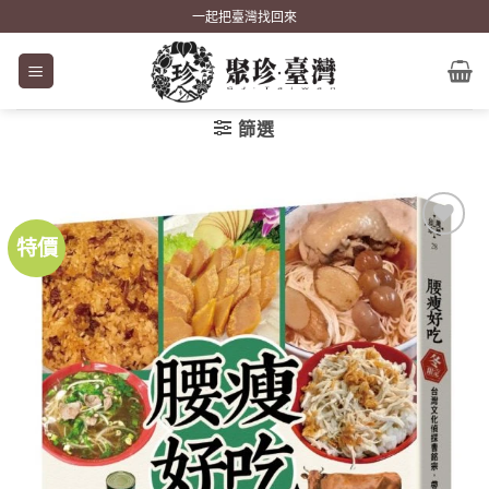
Skip
一起把臺灣找回來
to
content
篩選
特價
加到
關注
商品