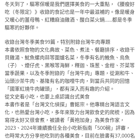
冬天到了，驅寒保暖是我們選擇美食的一大重點，《腰瘦好
吃（冬限定）》收錄的食記也是一年中最滋補的。像是暖身
又暖心的薑母鴨、紅糟麻油雞酒、酸白菜火鍋……都是冬季
驅寒的好夥伴。
收錄台灣冬季美食99篇，特別附錄台灣牛肉專題
本書依照食物的文化典故、菜色、煮法、餐廳排序，收錄干
貝雞湯、魷魚螺肉蒜等圍爐名菜，冬季有名的鮸魚、烏魚
（子）、煙仔虎、黑喉等海鮮，釋迦、珠葱、金柑、芥菜等
當季蔬果，以及冬季附錄的「台灣牛肉」專題，從涮和牛、
汕頭沙茶牛肉、基隆有名的咖哩牛肉，到當兵共同的回憶
「國軍紅燒牛肉罐頭」，都有深入而有趣的介紹。
從文史看小吃，也要上桌認識台式美食
本書作者是「台灣文化偵探」曹銘宗。他專精台灣語言文
化，也熱愛台灣小吃，多年來致力台灣飲食史的爬梳，因為
寫得太好又很會煮，被讀者「黃袍加身」為美食作家，
2023、2024年連續擔任全台小吃新指南「500碗」評審，
也時常大方分享他吃到的各種美食，目前在臉書有37,000名