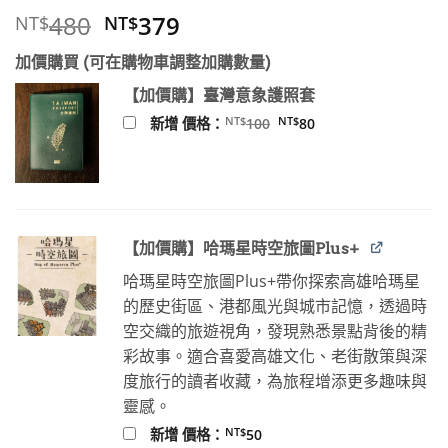
原
目
480
379
NT$
NT$
始
前
加價購買 (可在購物車調整加購數量)
價
價
格：
格：
【加價購】臺灣意象護照套
NT$480。
NT$379。
原
目
NT$
NT$
新增 價格：
100
80
始
前
價
價
格：
格：
NT$100。
NT$80。
【加價購】哈瑪星時空旅圖Plus+
哈瑪星時空旅圖Plus+帶你探索高雄哈瑪星
的歷史街區、港都風光與城市記憶，透過時
空交織的旅遊視角，發現熟悉景點背後的精
彩故事。適合喜愛高雄文化、老街散策與深
度旅行的讀者收藏，為旅程增添更多趣味與
靈感。
NT$
新增 價格：
50