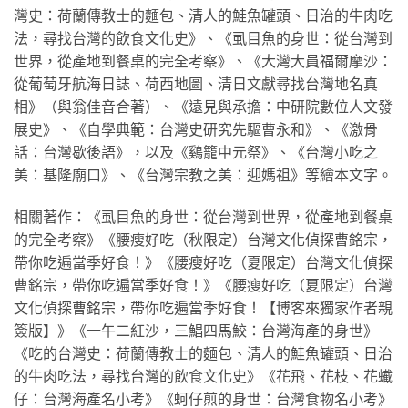
灣史：荷蘭傳教士的麵包、清人的鮭魚罐頭、日治的牛肉吃
法，尋找台灣的飲食文化史》、《虱目魚的身世：從台灣到
世界，從產地到餐桌的完全考察》、《大灣大員福爾摩沙：
從葡萄牙航海日誌、荷西地圖、清日文獻尋找台灣地名真
相》（與翁佳音合著）、《遠見與承擔：中研院數位人文發
展史》、《自學典範：台灣史研究先驅曹永和》、《激骨
話：台灣歇後語》，以及《鷄籠中元祭》、《台灣小吃之
美：基隆廟口》、《台灣宗教之美：迎媽祖》等繪本文字。
相關著作：《虱目魚的身世：從台灣到世界，從產地到餐桌
的完全考察》《腰瘦好吃（秋限定）台灣文化偵探曹銘宗，
帶你吃遍當季好食！》《腰瘦好吃（夏限定）台灣文化偵探
曹銘宗，帶你吃遍當季好食！》《腰瘦好吃（夏限定）台灣
文化偵探曹銘宗，帶你吃遍當季好食！【博客來獨家作者親
簽版】》《一午二紅沙，三鯧四馬鮫：台灣海產的身世》
《吃的台灣史：荷蘭傳教士的麵包、清人的鮭魚罐頭、日治
的牛肉吃法，尋找台灣的飲食文化史》《花飛、花枝、花蠘
仔：台灣海產名小考》《蚵仔煎的身世：台灣食物名小考》