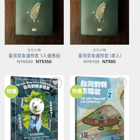
商品
商品
文化小物
文化小物
臺灣意象護照套 5入優惠組
臺灣意象護照套 (單入)
原
目
原
目
NT$
500
NT$
350
NT$
100
NT$
80
始
前
始
前
價
價
價
價
格：
格：
格：
格：
NT$500。
NT$350。
NT$100。
NT$80。
特價
特價
加到
加到
關注
關注
商品
商品