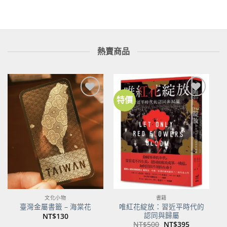
格：
格：
NT$560。
NT$442。
熱賣商品
特價
加到
加到
關注
關注
商品
商品
文化小物
書籍
唯紅花綻放：習近平時代的
臺灣金屬書籤 – 海棠花
認同與歸屬
NT$
130
原
目
NT$
500
NT$
395