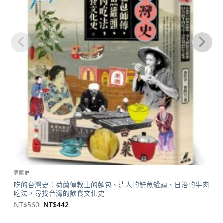
專題史
吃的台灣史：荷蘭傳教士的麵包、清人的鮭魚罐頭、日治的牛肉
吃法，尋找台灣的飲食文化史
原
目
NT$
560
NT$
442
始
前
價
價