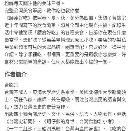
粉絲每天關注他的美味三餐。
完整公開美食筆記，教你吃也教你煮
《腰瘦好吃》依照春、夏、秋、冬分為四冊，集結了曹銘宗
近十年間寫下的飲食隨筆，照片全部由他親自拍攝，記錄生
活中令他驚嘆「腰瘦好吃」的各種美食，告訴你在現在什麼
最當季、最好吃？從無菜單料理到庶民小吃，老店的祕製私
房菜到超市可見的大眾品牌，絕無業配，只要好吃一律平等
介紹。除了哪裡吃、哪裡買，更重要的是還教你怎麼煮，好
食材只需簡單的烹調，任何人都能做出幸福的一餐。
作者簡介
曹銘宗
台灣基隆人，東海大學歷史系畢業，美國北德州大學新聞碩
士。現任作家、講師，兼任導遊，關注台灣庶民的語言與文
化，致力台灣歷史的史普寫作。
出版四十種台灣歷史、文化、民俗、語言、人物著作，包括
《台灣史新聞》、《蚵仔煎的身世：台灣食物名小考》、
《一午二紅沙，三鯧四馬鮫：台灣海產的身世》、《吃的台