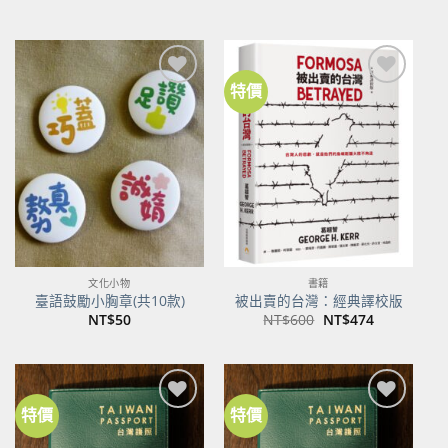
始
前
價
價
格：
格：
NT$500。
NT$395。
特價
加到
加到
關注
關注
商品
商品
文化小物
書籍
臺語鼓勵小胸章(共10款)
被出賣的台灣：經典譯校版
原
目
NT$
50
NT$
600
NT$
474
始
前
價
價
格：
格：
NT$600。
NT$474。
特價
特價
加到
加到
關注
關注