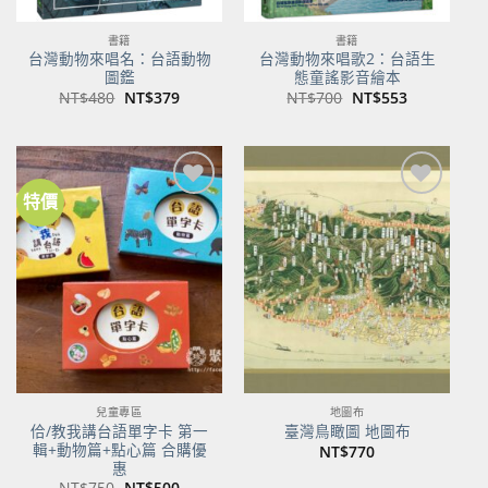
書籍
書籍
台灣動物來唱名：台語動物
台灣動物來唱歌2：台語生
圖鑑
態童謠影音繪本
原
目
原
目
NT$
480
NT$
379
NT$
700
NT$
553
始
前
始
前
價
價
價
價
格：
格：
格：
格：
NT$480。
NT$379。
NT$700。
NT$553。
特價
加到
加到
關注
關注
商品
商品
兒童專區
地圖布
佮/教我講台語單字卡 第一
臺灣鳥瞰圖 地圖布
輯+動物篇+點心篇 合購優
NT$
770
惠
原
目
NT$
750
NT$
500