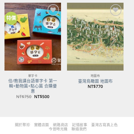
格：
格：
格：
格：
NT$480。
NT$379。
NT$700。
NT$553。
特價
加到
加到
關注
關注
商品
商品
單字卡
地圖布
佮/教我講台語單字卡 第一
臺灣鳥瞰圖 地圖布
輯+動物篇+點心篇 合購優
NT$
770
惠
原
目
NT$
750
NT$
500
始
前
價
價
格：
格：
NT$750。
NT$500。
關於聚珍
實體店面
網路商店
記憶故事
臺灣古寫真上色
今昔時光機
聯絡我們