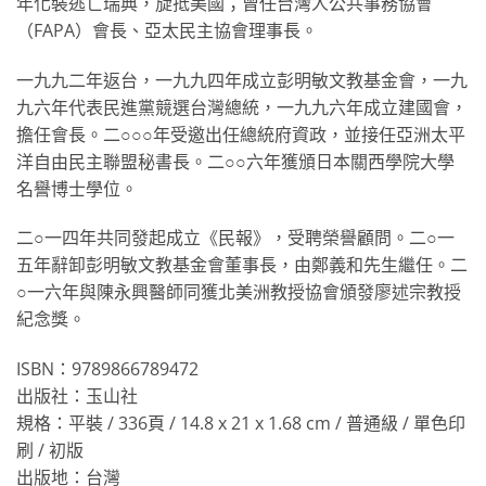
年化裝逃亡瑞典，旋抵美國；曾任台灣人公共事務協會
（FAPA）會長、亞太民主協會理事長。
一九九二年返台，一九九四年成立彭明敏文教基金會，一九
九六年代表民進黨競選台灣總統，一九九六年成立建國會，
擔任會長。二○○○年受邀出任總統府資政，並接任亞洲太平
洋自由民主聯盟秘書長。二○○六年獲頒日本關西學院大學
名譽博士學位。
二○一四年共同發起成立《民報》，受聘榮譽顧問。二○一
五年辭卸彭明敏文教基金會董事長，由鄭義和先生繼任。二
○一六年與陳永興醫師同獲北美洲教授協會頒發廖述宗教授
紀念獎。
ISBN：9789866789472
出版社：玉山社
規格：平裝 / 336頁 / 14.8 x 21 x 1.68 cm / 普通級 / 單色印
刷 / 初版
出版地：台灣