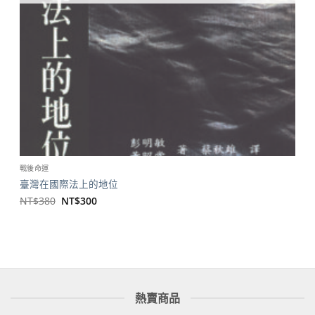
戰後命運
臺灣在國際法上的地位
原
目
NT$
380
NT$
300
始
前
價
價
格：
格：
NT$380。
NT$300。
熱賣商品