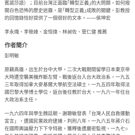
賓諾莎語）；目前台灣正面臨｢轉型正義｣的大問題，如何撥
開白色恐怖的歷史迷霧，是｢轉型正義｣成敗的關鍵，彭教授
的回憶錄恰好提供了一個很好的文本。——侯坤宏
李永熾、李筱峰、金恒煒、林昶佐、管仁健 推薦
作者簡介
彭明敏
原籍高雄，出生於台中大甲，二次大戰期間留學日本東京帝
大時遭空襲美機炸斷左臂，戰後返台入台大政治系，一九五
三年取得加拿大麥基爾大學航空法碩士，一九五四年取得法
國巴黎大學博士學位，返台後任教於台大，一九六一年任台
大政治系主任。
一九六四年與學生魏廷朝、謝聰敏發表「台灣人民自救運動
宣言」，遭國民黨政府逮捕，判刑八年，一九六五年蔣介石
在國際輿論壓力下下令特赦，獲釋後遭嚴密監視，一九七○