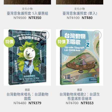
文化小物
文化小物
臺灣意象護照套 5入優惠組
臺灣意象護照套 (單入)
原
目
原
目
NT$
500
NT$
350
NT$
100
NT$
80
始
前
始
前
價
價
價
價
格：
格：
格：
格：
NT$500。
NT$350。
NT$100。
NT$80。
特價
特價
加到
加到
關注
關注
商品
商品
書籍
書籍
台灣動物來唱名：台語動物
台灣動物來唱歌2：台語生
圖鑑
態童謠影音繪本
原
目
原
目
NT$
480
NT$
379
NT$
700
NT$
553
始
前
始
前
價
價
價
價