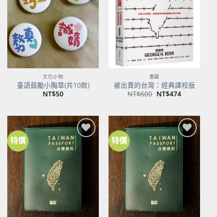
商品
商品
文化小物
書籍
臺語鼓勵小胸章(共10款)
被出賣的台灣：經典譯校版
原
目
NT$
50
NT$
600
NT$
474
始
前
價
價
格：
格：
NT$600。
NT$474。
特價
特價
加到
加到
關注
關注
商品
商品