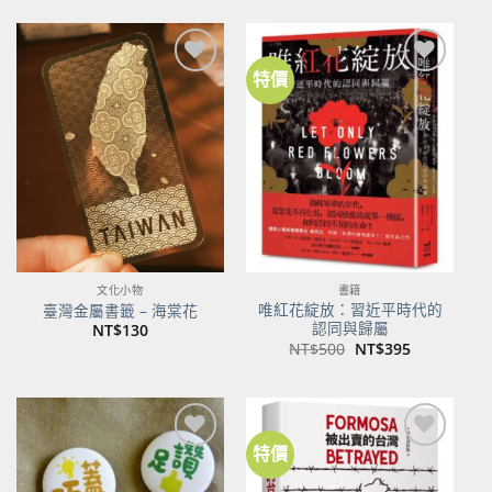
特價
加到
加到
關注
關注
商品
商品
文化小物
書籍
唯紅花綻放：習近平時代的
臺灣金屬書籤 – 海棠花
認同與歸屬
NT$
130
原
目
NT$
500
NT$
395
始
前
價
價
格：
格：
NT$500。
NT$395。
特價
加到
加到
關注
關注