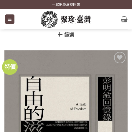
Skip
一起把臺灣找回來
to
content
篩選
特價
加到
關注
商品