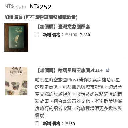
原
目
320
252
NT$
NT$
始
前
加價購買 (可在購物車調整加購數量)
價
價
格：
格：
【加價購】臺灣意象護照套
NT$320。
NT$252。
原
目
NT$
NT$
新增 價格：
100
80
始
前
價
價
格：
格：
NT$100。
NT$80。
【加價購】哈瑪星時空旅圖Plus+
哈瑪星時空旅圖Plus+帶你探索高雄哈瑪星
的歷史街區、港都風光與城市記憶，透過時
空交織的旅遊視角，發現熟悉景點背後的精
彩故事。適合喜愛高雄文化、老街散策與深
度旅行的讀者收藏，為旅程增添更多趣味與
靈感。
NT$
新增 價格：
50