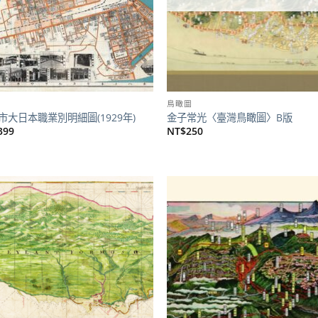
鳥瞰圖
市大日本職業別明細圖(1929年)
金子常光〈臺灣鳥瞰圖〉B版
399
NT$
250
加到
關注
商品