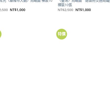
常光〈基隆市大觀〉鳥瞰圖 裸裝10
〈臺灣〉鳥瞰圖 總督府交通局鐵
裸裝10張
原
目
原
目
2,500
NT$
1,000
NT$
2,500
NT$
1,000
始
前
始
前
價
價
價
價
格：
格：
格：
格：
NT$2,500。
NT$1,000。
NT$2,500。
NT$1,000。
價
特價
地圖
金子常光〈臺南市觀光〉鳥瞰圖 裸
高山阿里山案內〉鳥瞰圖 裸裝10張
張
原
目
2,500
NT$
1,000