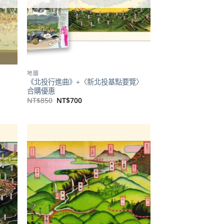
地圖
《北投行進曲》+〈新北投基點要覽〉
合購優惠
原
目
NT$
850
NT$
700
始
前
價
價
格：
格：
NT$850。
NT$700。
加到
加到
關注
關注
商品
商品