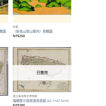
地圖
瞰圖
〈新高山登山案內〉鳥瞰圖
NT$
250
加到
加到
關注
關注
商品
商品
已售完
國立臺灣歷史博物館
福爾摩沙島與漁翁島圖 (62.1×47.5cm)
NT$
280