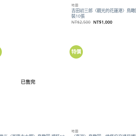
地圖
吉田初三郎〈觀光的花蓮港〉鳥瞰
裝10張
原
目
NT$
2,500
NT$
1,000
始
前
價
價
格：
格：
NT$2,500。
NT$1,000。
價
特價
已售完
地圖