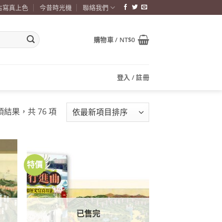
古寫真上色
今昔時光機
聯絡我們
購物車 /
NT$
0
登入 / 註冊
依
 項結果，共 76 項
最
新
項
目
特價
加到
加到
排
關注
關注
商品
商品
序
已售完