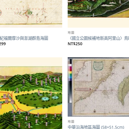
地圖
世紀福爾摩沙與澎湖群島海圖
〈國立公園候補地新高阿里山〉鳥
299
NT$
250
加到
關注
商品
地圖
中華沿海地區海圖 (58×51.5cm)