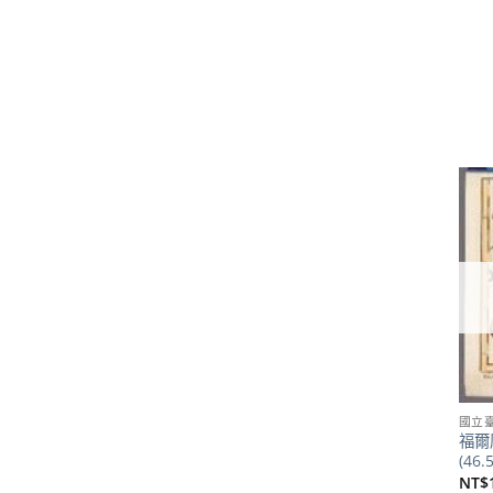
國立
福爾
(46.
NT$