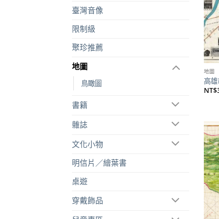
臺灣音像
限制級
聚珍推薦
地圖
地圖
高雄
鳥瞰圖
NT$
書籍
雜誌
文化小物
明信片／繪葉書
桌遊
穿戴飾品