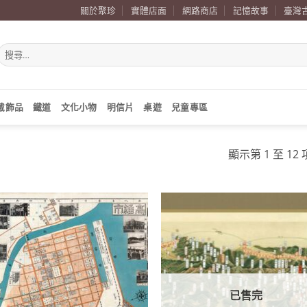
關於聚珍
實體店面
網路商店
記憶故事
臺灣
搜
尋
關
鍵
字:
戴飾品
鐵道
文化小物
明信片
桌遊
兒童專區
顯示第 1 至 12
加到
關注
商品
已售完