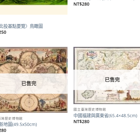
NT$
280
北投基點要覽〉鳥瞰圖
250
加到
關注
商品
已售完
已售完
國立臺灣歷史博物館
中國福建與廣東省(65.4×48.5cm)
臺灣歷史博物館
NT$
280
地圖(49.5x50cm)
280