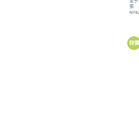
金子
張
NT$
特
地圖
〈新
NT$