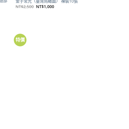
道部
金子常光〈臺灣鳥瞰圖〉 裸裝10張
原
目
NT$
2,500
NT$
1,000
始
前
價
價
格：
格：
NT$2,500。
NT$1,000。
特價
地圖
裝10
金子常光〈臺北市大觀〉鳥瞰圖 裸裝10
張