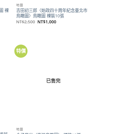
地圖
圖 裸
吉田初三郎〈始政四十周年紀念臺北市
鳥瞰圖〉鳥瞰圖 裸裝10張
原
目
NT$
2,500
NT$
1,000
始
前
價
價
格：
格：
NT$2,500。
NT$1,000。
特價
已售完
地圖