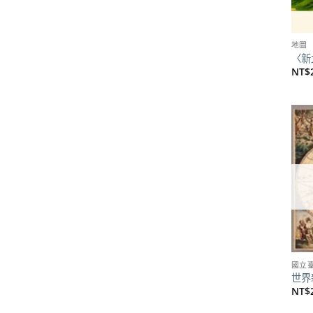
地圖
〈新
NT$
國立
世界新
NT$