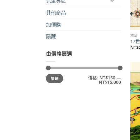
兒童專區
其他商品
加價購
地圖
隱藏
17
NT$
由價格篩選
最
最
價格:
NT$150
—
篩選
低
高
NT$15,000
價
價
格
格