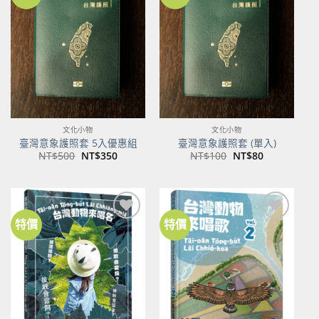
加到
加到
關注
關注
商品
商品
文化小物
文化小物
臺灣意象護照套 5入優惠組
臺灣意象護照套 (單入)
原
目
原
目
NT$
500
NT$
350
NT$
100
NT$
80
始
前
始
前
價
價
價
價
格：
格：
格：
格：
NT$500。
NT$350。
NT$100。
NT$80。
特價
特價
加到
加到
關注
關注
商品
商品