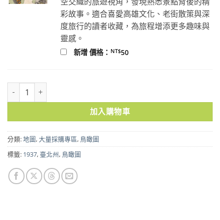
空交織的旅遊視角，發現熟悉景點背後的精
彩故事。適合喜愛高雄文化、老街散策與深
度旅行的讀者收藏，為旅程增添更多趣味與
靈感。
NT$
新增 價格：
50
臺北州大觀(1937) 裸裝10張 數量
加入購物車
分類:
地圖
,
大量採購專區
,
鳥瞰圖
標籤:
1937
,
臺北州
,
鳥瞰圖