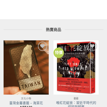
價
價
格：
格：
NT$1,250。
NT$1,000。
熱賣商品
特價
加到
加到
關注
關注
商品
商品
文化小物
書籍
唯紅花綻放：習近平時代的
臺灣金屬書籤 – 海棠花
認同與歸屬