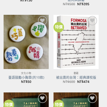
NT$
130
原
目
NT$
500
NT$
395
始
前
價
價
格：
格：
NT$500。
NT$395。
特價
加到
加到
關注
關注
商品
商品
文化小物
書籍
臺語鼓勵小胸章(共10款)
被出賣的台灣：經典譯校版
原
目
NT$
50
NT$
600
NT$
474
始
前
價
價
格：
格：
NT$600。
NT$474。
特價
特價