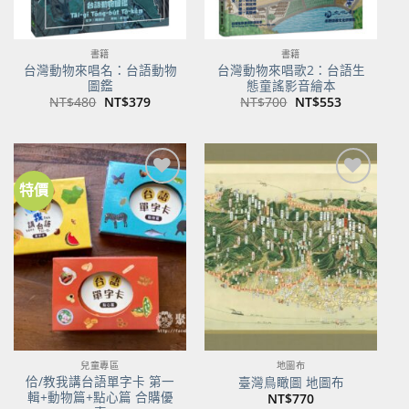
書籍
書籍
台灣動物來唱名：台語動物
台灣動物來唱歌2：台語生
圖鑑
態童謠影音繪本
原
目
原
目
NT$
480
NT$
379
NT$
700
NT$
553
始
前
始
前
價
價
價
價
格：
格：
格：
格：
NT$480。
NT$379。
NT$700。
NT$553。
特價
加到
加到
關注
關注
商品
商品
兒童專區
地圖布
佮/教我講台語單字卡 第一
臺灣鳥瞰圖 地圖布
輯+動物篇+點心篇 合購優
NT$
770