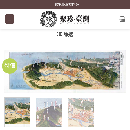
Skip
一起把臺灣找回來
to
content
篩選
特價
加到
關注
商品