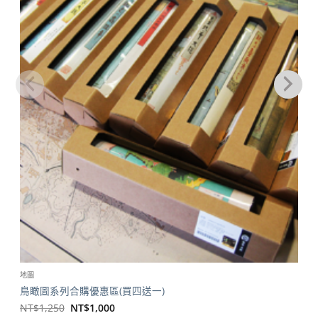
地圖
鳥瞰圖系列合購優惠區(買四送一)
原
目
NT$
1,250
NT$
1,000
始
前