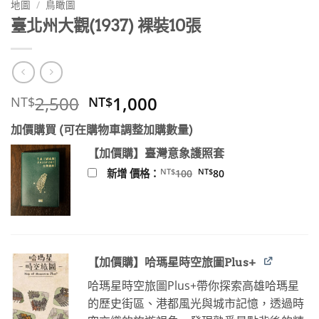
地圖
/
鳥瞰圖
臺北州大觀(1937) 裸裝10張
原
目
2,500
1,000
NT$
NT$
始
前
加價購買 (可在購物車調整加購數量)
價
價
格：
格：
【加價購】臺灣意象護照套
NT$2,500。
NT$1,000。
原
目
NT$
NT$
新增 價格：
100
80
始
前
價
價
格：
格：
NT$100。
NT$80。
【加價購】哈瑪星時空旅圖Plus+
哈瑪星時空旅圖Plus+帶你探索高雄哈瑪星
的歷史街區、港都風光與城市記憶，透過時