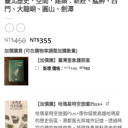
臺北歷史．空間．建築：新莊、艋舺、西
門、大龍峒、圓山、劍潭
原
目
450
355
NT$
NT$
始
前
加價購買 (可在購物車調整加購數量)
價
價
格：
格：
【加價購】臺灣意象護照套
NT$450。
NT$355。
原
目
NT$
NT$
新增 價格：
100
80
始
前
價
價
格：
格：
NT$100。
NT$80。
【加價購】哈瑪星時空旅圖Plus+
哈瑪星時空旅圖Plus+帶你探索高雄哈瑪星
的歷史街區、港都風光與城市記憶，透過時
空交織的旅遊視角，發現熟悉景點背後的精