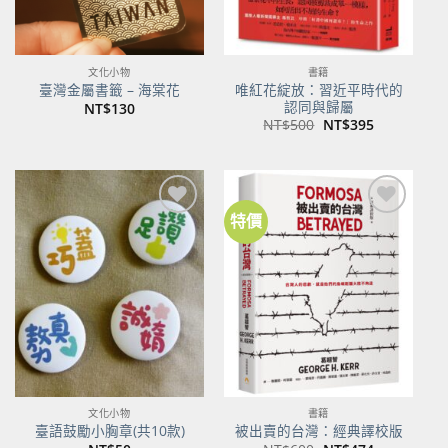
文化小物
書籍
唯紅花綻放：習近平時代的
臺灣金屬書籤 – 海棠花
認同與歸屬
NT$
130
原
目
NT$
500
NT$
395
始
前
價
價
格：
格：
NT$500。
NT$395。
特價
加到
加到
關注
關注
商品
商品
文化小物
書籍
臺語鼓勵小胸章(共10款)
被出賣的台灣：經典譯校版