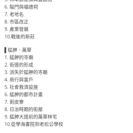
6. 隘門與福德祠
7. 老地名
8. 市區改正
9. 產業發展
10.戰後的新莊
▌艋舺．萬華
1. 艋舺的寺廟
2. 街道的形成
3. 消失於艋舺的寺廟
4. 商行與富戶
5. 社會救濟設施
6. 艋舺的都市計畫
7. 剝皮寮
8. 日治時期的街屋
9. 艋舺大道前的萬華林宅
10.從學海書院到老松公學校