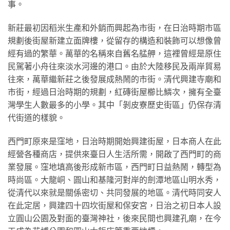
事。
新莊最初因稻米生產和外銷而興起為市街，在日治時期市區
規劃後街屋新建立面牌樓，從留存的構造和裝飾可以想像曾
經有過的繁華。萬華的名稱來自舊名艋舺，這裡曾經是原住
民駕著小舟往來淡水河邊的港口。由於大陸移民及兩岸貿易
往來，萬華繼新莊之後發展成熱鬧的市街。清代興建寺廟和
市街，經過日治時期的規劃，紅磚街屋櫛比鱗次，擁有全臺
灣學生人數最多的小學。其中「剝皮寮歷史街區」仍保存清
代街道的樣貌。
西門町原來是窪地，日治時期開始興建街屋，日本商人在此
經營各種商店，提供來臺日人生活所需，開啟了西門町的商
業發展。窪地填高後形成新市區，西門町日益熱鬧，轉型為
時尚區。大龍峒、圓山和基隆河對岸的劍潭地區山明水秀，
從清代以來就是關係密切、共同發展的地區。清代時同安人
在此定居，興建四十四坎街屋和保安宮，日治之初日本人設
立圓山公園及對面的臺灣神社，後來民間也興建孔廟，在今