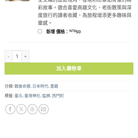
彩故事。適合喜愛高雄文化、老街散策與深
度旅行的讀者收藏，為旅程增添更多趣味與
靈感。
NT$
新增 價格：
50
臺北歷史．空間．建築：新莊、艋舺、西門、大龍峒、圓山、劍潭 數
加入購物車
分類:
戰後命運
,
日本時代
,
書籍
標籤:
臺北
,
臺灣神社
,
艋舺
,
西門町