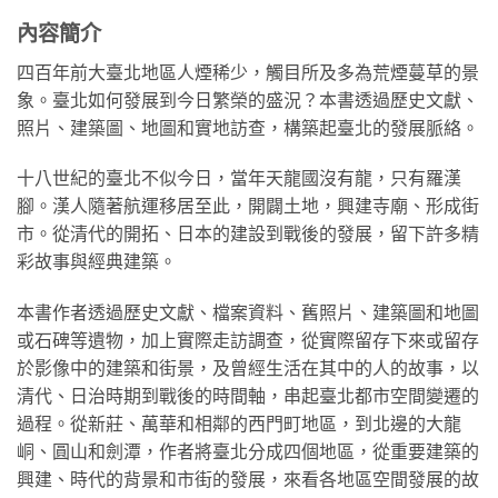
內容簡介
四百年前大臺北地區人煙稀少，觸目所及多為荒煙蔓草的景
象。臺北如何發展到今日繁榮的盛況？本書透過歷史文獻、
照片、建築圖、地圖和實地訪查，構築起臺北的發展脈絡。
十八世紀的臺北不似今日，當年天龍國沒有龍，只有羅漢
腳。漢人隨著航運移居至此，開闢土地，興建寺廟、形成街
市。從清代的開拓、日本的建設到戰後的發展，留下許多精
彩故事與經典建築。
本書作者透過歷史文獻、檔案資料、舊照片、建築圖和地圖
或石碑等遺物，加上實際走訪調查，從實際留存下來或留存
於影像中的建築和街景，及曾經生活在其中的人的故事，以
清代、日治時期到戰後的時間軸，串起臺北都市空間變遷的
過程。從新莊、萬華和相鄰的西門町地區，到北邊的大龍
峒、圓山和劍潭，作者將臺北分成四個地區，從重要建築的
興建、時代的背景和市街的發展，來看各地區空間發展的故