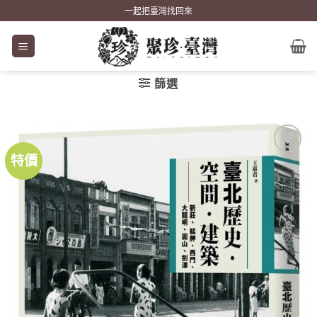
Skip
一起把臺灣找回來
to
content
篩選
特價
加到
關注
商品