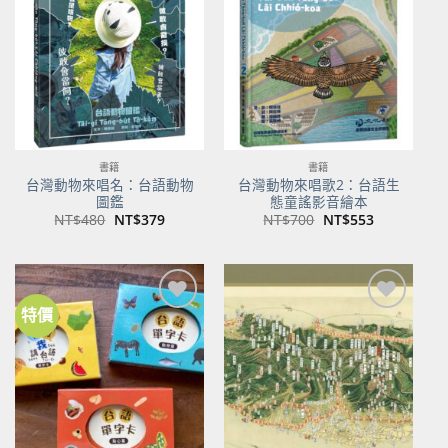
關注
關注
商品
商品
書籍
書籍
台灣動物來唱名：台語動物
台灣動物來唱歌2：台語生
圖鑑
態童謠影音繪本
原
目
原
目
NT$
480
NT$
379
NT$
700
NT$
553
始
前
始
前
價
價
價
價
格：
格：
格：
格：
NT$480。
NT$379。
NT$700。
NT$553。
特價
加到
加到
關注
關注
商品
商品