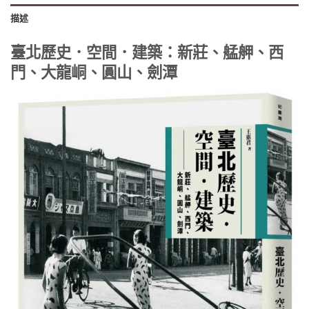
描述
臺北歷史．空間．建築：新莊、艋舺、西
門、大龍峒、圓山、劍潭