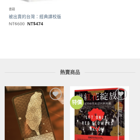
書籍
被出賣的台灣：經典譯校版
原
目
NT$
600
NT$
474
始
前
價
價
格：
格：
NT$600。
NT$474。
熱賣商品
特價
加到
加到
關注
關注
商品
商品