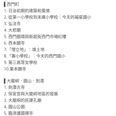
▌西門町
1. 日治初期的建築和風情
2. 從第一小學校到末廣小學校：今天的福星國小
3. 弘法寺
4. 大悲閣
5. 西門圓環與新起街西門市場紅樓
6. 西本願寺
7.「埋立地」：填土地
8.「壽小學校」：今天的西門國小
9. 第三高等女學校
10.東本願寺
▌大龍峒．圓山．劍潭
1. 劍潭古寺
2. 保安宮與大龍峒地區的發展
3. 大龍峒的民建孔廟
4. 圓山公園
5. 臨濟護國禪寺