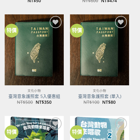
原
目
NT$
50
NT$
600
NT$
474
始
前
價
價
格：
格：
NT$600。
NT$474。
特價
特價
加到
加到
關注
關注
商品
商品
文化小物
文化小物
臺灣意象護照套 5入優惠組
臺灣意象護照套 (單入)
原
目
原
目
NT$
500
NT$
350
NT$
100
NT$
80
始
前
始
前
價
價
價
價
格：
格：
格：
格：
NT$500。
NT$350。
NT$100。
NT$80。
特價
特價
加到
加到