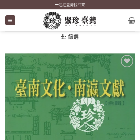
Skip
一起把臺灣找回來
to
content
篩選
加到
關注
商品