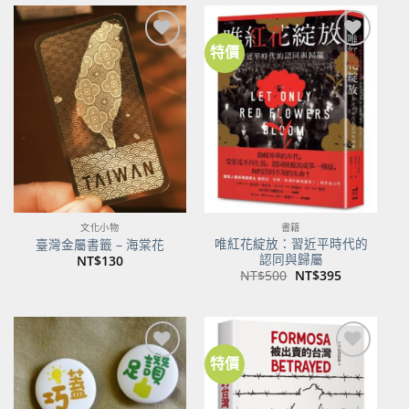
特價
加到
加到
關注
關注
商品
商品
文化小物
書籍
唯紅花綻放：習近平時代的
臺灣金屬書籤 – 海棠花
認同與歸屬
NT$
130
原
目
NT$
500
NT$
395
始
前
價
價
格：
格：
NT$500。
NT$395。
特價
加到
加到
關注
關注
商品
商品