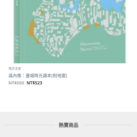
地方文史
識內惟：邊城時光讀本[附地圖]
原
目
NT$
550
NT$
523
始
前
價
價
格：
格：
NT$550。
NT$523。
熱賣商品