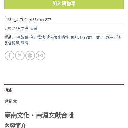
加入購物車
貨號:
gja_7h6not82vcox.857
分類:
地方文史
,
書籍
標籤:
七星娘娘
,
台北盆地
,
史前文化遺址
,
媽祖
,
巨石文化
,
文化
,
東港王船
,
民俗藝陣
,
臺灣
描述
評價 (0)
臺南文化‧南瀛文獻合輯
內容簡介