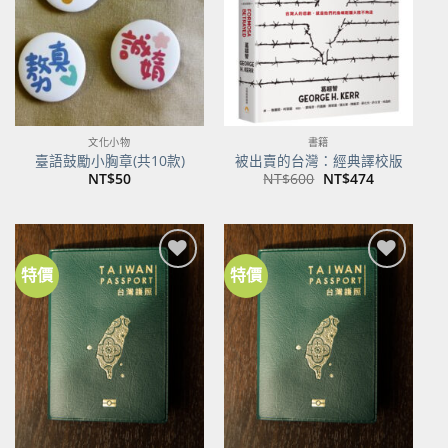
文化小物
書籍
臺語鼓勵小胸章(共10款)
被出賣的台灣：經典譯校版
原
目
NT$
50
NT$
600
NT$
474
始
前
價
價
格：
格：
NT$600。
NT$474。
特價
特價
加到
加到
關注
關注
商品
商品