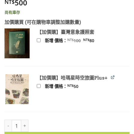
500
NT$
尚有庫存
加價購買 (可在購物車調整加購數量)
【加價購】臺灣意象護照套
原
目
NT$
NT$
新增 價格：
100
80
始
前
價
價
格：
格：
NT$100。
NT$80。
【加價購】哈瑪星時空旅圖Plus+
NT$
新增 價格：
50
臺南文化‧南瀛文獻合輯 數量