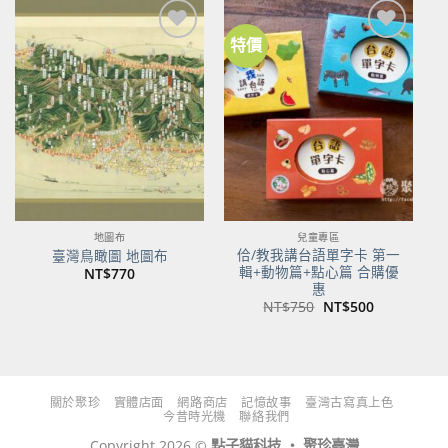
特價
加到
加到
關注
關注
商品
商品
地圖布
兒童專區
佮/教我講台語單字卡 第一
臺灣鳥瞰圖 地圖布
輯+動物篇+點心篇 合購優
NT$
770
惠
原
目
NT$
750
NT$
500
始
前
價
價
格：
格：
NT$750。
NT$500。
關於聚珍
實體店面
網路商店
記憶故事
臺灣古寫真上色
今昔時光機
聯絡我們
Copyright 2026 ©
點子貓科技 ‧ 聚珍臺灣