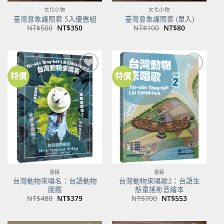
文化小物
文化小物
臺灣意象護照套 5入優惠組
臺灣意象護照套 (單入)
原
目
原
目
NT$
500
NT$
350
NT$
100
NT$
80
始
前
始
前
價
價
價
價
格：
格：
格：
格：
NT$500。
NT$350。
NT$100。
NT$80。
特價
特價
加到
加到
關注
關注
商品
商品
書籍
書籍
台灣動物來唱名：台語動物
台灣動物來唱歌2：台語生
圖鑑
態童謠影音繪本
原
目
原
目
NT$
480
NT$
379
NT$
700
NT$
553
始
前
始
前
價
價
價
價
格：
格：
格：
格：
NT$480。
NT$379。
NT$700。
NT$553。