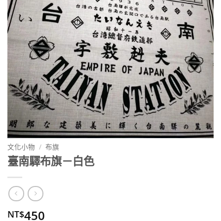
文化小物
/
布旗
臺南驛布旗－白色
450
NT$