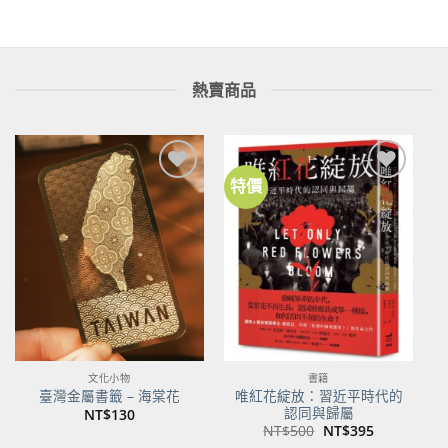
NT$580。
NT$458。
熱賣商品
特價
加到
加到
關注
關注
商品
商品
文化小物
書籍
唯紅花綻放：習近平時代的
臺灣金屬書籤 – 海棠花
認同與歸屬
NT$
130
原
目
NT$
500
NT$
395
始
前