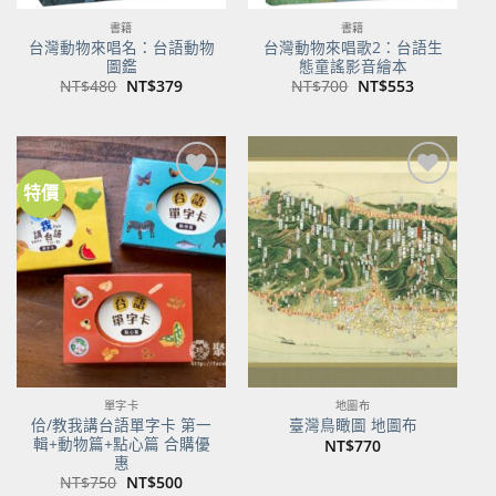
書籍
書籍
台灣動物來唱名：台語動物
台灣動物來唱歌2：台語生
圖鑑
態童謠影音繪本
原
目
原
目
NT$
480
NT$
379
NT$
700
NT$
553
始
前
始
前
價
價
價
價
格：
格：
格：
格：
NT$480。
NT$379。
NT$700。
NT$553。
特價
加到
加到
關注
關注
商品
商品
單字卡
地圖布
佮/教我講台語單字卡 第一
臺灣鳥瞰圖 地圖布
輯+動物篇+點心篇 合購優
NT$
770
惠
原
目
NT$
750
NT$
500
始
前