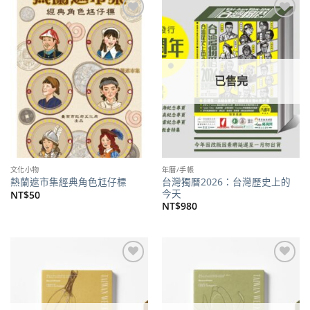
加到
加到
關注
關注
商品
商品
已售完
文化小物
年曆/手帳
台灣獨曆2026：台灣歷史上的
熱蘭遮市集經典角色尪仔標
今天
NT$
50
NT$
980
加到
加到
關注
關注
商品
商品