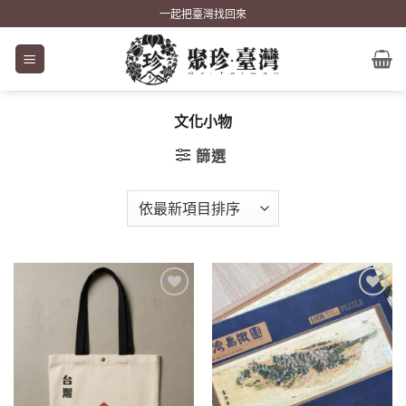
Skip
一起把臺灣找回來
to
content
文化小物
篩選
加到
加到
關注
關注
商品
商品