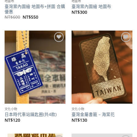
地圖布
地圖布
臺灣案內圖繪 地圖布+拼圖 合購
臺灣案內圖繪 地圖布
優惠
NT$
300
原
目
NT$
600
NT$
550
始
前
價
價
格：
格：
NT$600。
NT$550。
加到
加到
關注
關注
商品
商品
文化小物
文化小物
日本時代車站鑰匙圈(共4款)
臺灣金屬書籤 – 海棠花
NT$
120
NT$
130