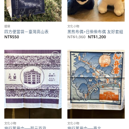
提袋
文化小物
四方便當袋－臺灣高山表
黑熊布偶+日柴柴布偶 友好套組
原
目
NT$
550
NT$
1,360
NT$
1,200
始
前
價
價
格：
格：
NT$1,360。
NT$1,200。
加到
加到
關注
關注
商品
商品
文化小物
文化小物
旅行萬用巾──菊元百貨
旅行萬用巾──臺北