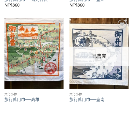
NT$
360
NT$
360
加到
加到
關注
關注
商品
商品
已售完
文化小物
文化小物
旅行萬用巾──高雄
旅行萬用巾──臺南
NT$
360
NT$
360