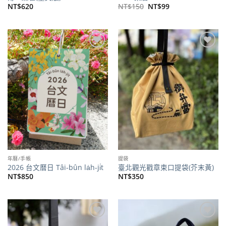
原
目
NT$
620
NT$
150
NT$
99
始
前
價
價
格：
格：
NT$150。
NT$99。
加到
加到
關注
關注
商品
商品
年曆/手帳
提袋
2026 台文曆日 Tâi-bûn la̍h-ji̍t
臺北觀光戳章束口提袋(芥末黃)
NT$
850
NT$
350
加到
加到