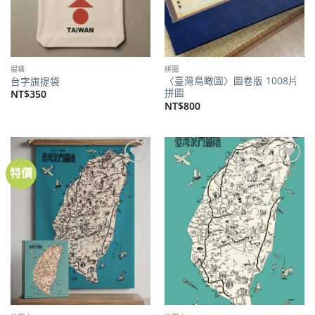
提袋
拼圖
〈臺灣鳥瞰圖〉圖卷版 1008片
台字旗提袋
拼圖
NT$
350
NT$
800
特價
加到
加到
關注
關注
商品
商品