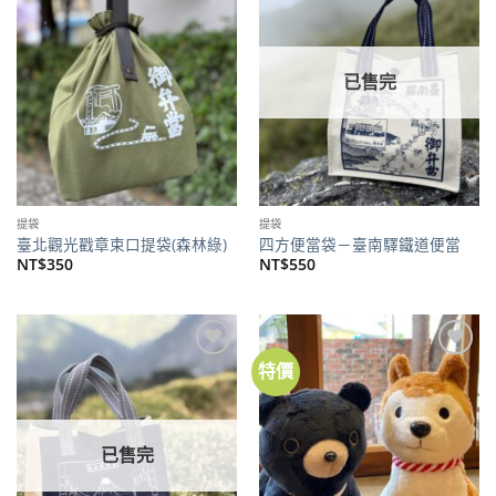
關注
關注
商品
商品
已售完
提袋
提袋
臺北觀光戳章束口提袋(森林綠)
四方便當袋－臺南驛鐵道便當
NT$
350
NT$
550
特價
加到
加到
關注
關注
商品
商品
已售完