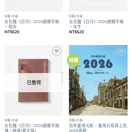
年曆/手帳
年曆/手帳
五花鹽《日月》2026週曆手帳
五花鹽《日月》2026週曆手帳
－稻米
－水牛
NT$
620
NT$
620
特價
加到
加到
關注
關注
商品
商品
已售完
年曆/手帳
年曆/手帳
五花鹽《日月》2026週曆手摺
百年臺灣光影 – 臺灣古寫真上色
簿－麻雀(臺文版)
2026桌曆