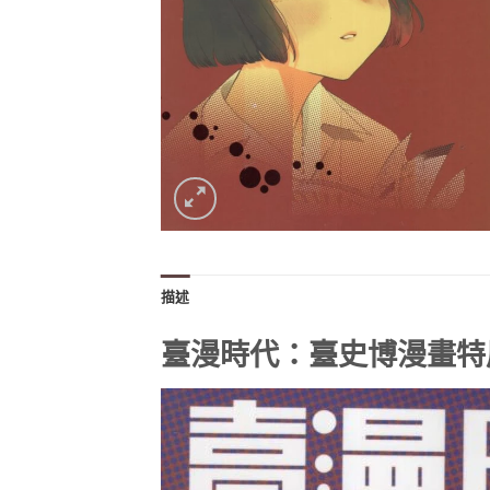
描述
臺漫時代：臺史博漫畫特