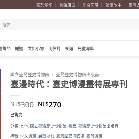
關於聚珍
實體店面
網路商店
記憶故事
臺灣
搜
尋
關
鍵
字:
戴飾品
鐵道
文化小物
明信片
桌遊
兒童專區
國立臺灣歷史博物館
/
臺灣歷史博物館出版品
臺漫時代：臺史博漫畫特展專刊
原
目
300
270
NT$
NT$
始
前
已售完
價
價
格：
格：
分類:
其他
,
國立臺灣歷史博物館
,
書籍
,
臺灣歷史博物館出版品
NT$300。
NT$270。
標籤:
少女漫畫
,
展覽專刊
,
臺灣歷史博物館
,
臺灣漫畫