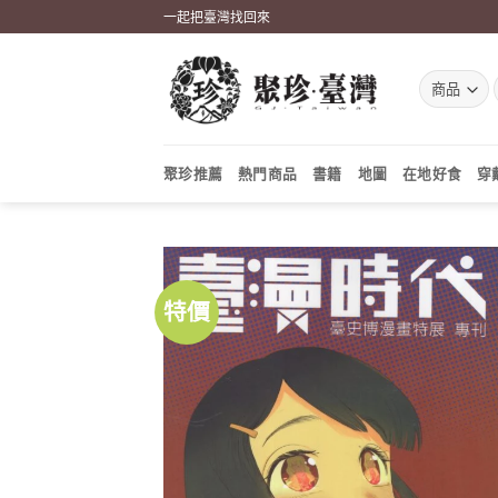
Skip
一起把臺灣找回來
to
content
聚珍推薦
熱門商品
書籍
地圖
在地好食
穿
特價
加到
關注
商品