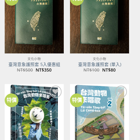
加到
加到
關注
關注
商品
商品
文化小物
文化小物
臺灣意象護照套 5入優惠組
臺灣意象護照套 (單入)
原
目
原
目
NT$
500
NT$
350
NT$
100
NT$
80
始
前
始
前
價
價
價
價
格：
格：
格：
格：
NT$500。
NT$350。
NT$100。
NT$80。
特價
特價
加到
加到
關注
關注
商品
商品