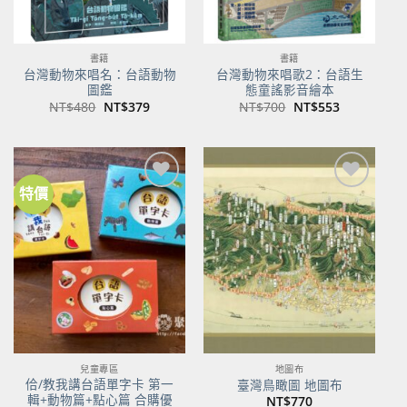
書籍
書籍
台灣動物來唱名：台語動物
台灣動物來唱歌2：台語生
圖鑑
態童謠影音繪本
原
目
原
目
NT$
480
NT$
379
NT$
700
NT$
553
始
前
始
前
價
價
價
價
格：
格：
格：
格：
NT$480。
NT$379。
NT$700。
NT$553。
特價
加到
加到
關注
關注
商品
商品
兒童專區
地圖布
佮/教我講台語單字卡 第一
臺灣鳥瞰圖 地圖布
輯+動物篇+點心篇 合購優
NT$
770