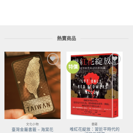
格：
格：
NT$580。
NT$493。
熱賣商品
特價
加到
加到
關注
關注
商品
商品
文化小物
書籍
唯紅花綻放：習近平時代的
臺灣金屬書籤 – 海棠花