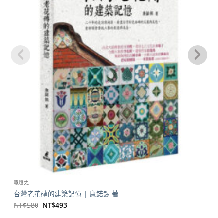
專題史
台灣老花磚的建築記憶 | 康鍩錫 著
原
目
NT$
580
NT$
493
始
前
價
價