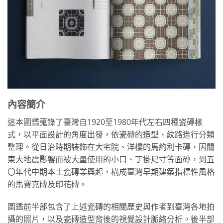
內容簡介
這本圖鑑蒐錄了臺灣自1920至1980年代左右四種瓷磚樣
式，以平面設計的角度出發，依瓷磚的造型、紋路進行分類
整理。從日治時期裝飾在大宅院、洋樓的馬約利卡磚，因關
東大地震影響而被大量使用的小口、丁掛尺寸等面磚，到五
〇年代中期本土瓷磚業興起，構成臺灣早期建築指標性風格
的馬賽克磚及印花磚。
圖鑑前半部包含了上述瓷磚的相關歷史與作者到臺灣各地拍
攝的照片，以及瓷磚造型背後的視覺設計脈絡分析。後半部