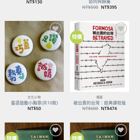
認同與歸屬
NT$
130
原
目
NT$
500
NT$
395
始
前
價
價
格：
格：
NT$500。
NT$395。
特價
加到
加到
關注
關注
商品
商品
文化小物
書籍
臺語鼓勵小胸章(共10款)
被出賣的台灣：經典譯校版
原
目
NT$
50
NT$
600
NT$
474
始
前
價
價
格：
格：
NT$600。
NT$474。
特價
特價