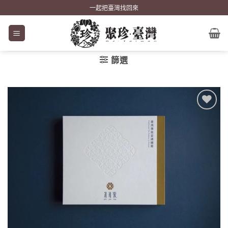
Skip
一起把臺灣找回來
to
content
篩選
加到
關注
商品