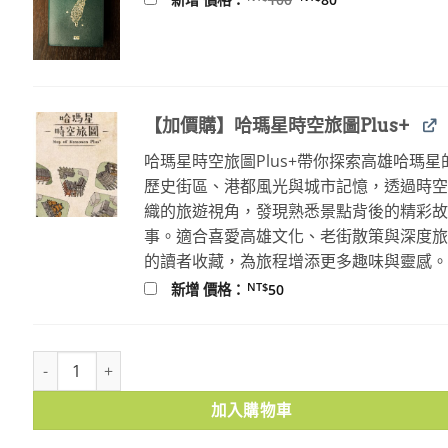
始
前
價
價
格：
格：
NT$100。
NT$80。
【加價購】哈瑪星時空旅圖Plus+
哈瑪星時空旅圖Plus+帶你探索高雄哈瑪星
歷史街區、港都風光與城市記憶，透過時
織的旅遊視角，發現熟悉景點背後的精彩
事。適合喜愛高雄文化、老街散策與深度
的讀者收藏，為旅程增添更多趣味與靈感
NT$
新增 價格：
50
臺灣山脈書籤 數量
加入購物車