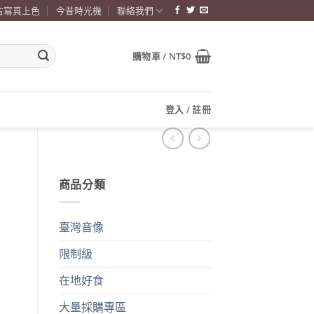
古寫真上色
今昔時光機
聯絡我們
購物車 /
NT$
0
登入 / 註冊
商品分類
臺灣音像
限制級
在地好食
大量採購專區