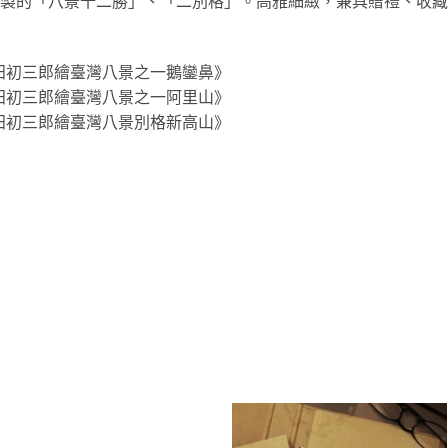
」所繪製的「八景十二勝」、「二別格」。高雅細緻，兼具贈禮、收
04《吉田初三郎繪臺灣八景之一鵝鑾鼻》
10《吉田初三郎繪臺灣八景之一阿里山》
06《吉田初三郎繪臺灣八景別格新高山》