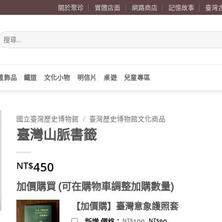
關於聚珍
實體店面
網路商店
記憶故事
臺灣
搜
尋
關
鍵
字:
戴飾品
鐵道
文化小物
明信片
桌遊
兒童專區
國立臺灣歷史博物館
/
臺灣歷史博物館文化商品
臺灣山脈書籤
450
NT$
加價購買 (可在購物車調整加購數量)
【加價購】臺灣意象護照套
原
目
NT$
NT$
新增 價格：
100
80