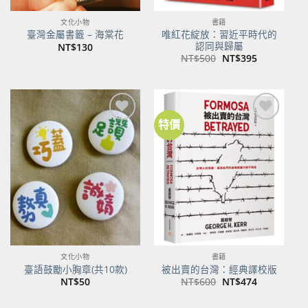
文化小物
書籍
唯紅花綻放：習近平時代的
臺灣金屬書籤 – 海棠花
認同與歸屬
NT$
130
原
目
NT$
500
NT$
395
始
前
價
價
格：
格：
NT$500。
NT$395。
特價
加到
加到
關注
關注
商品
商品
文化小物
書籍
臺語鼓勵小胸章(共10款)
被出賣的台灣：經典譯校版
原
目
NT$
50
NT$
600
NT$
474
始
前
價
價
格：
格：