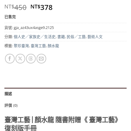
原
目
450
378
NT$
NT$
始
前
已售完
價
價
格：
格：
貨號:
gja_az43ux4asge9.2125
NT$450。
NT$378。
分類:
個人史／家族史／生活史
,
書籍
,
民俗／工藝
,
藝術人文
標籤:
聚珍臺灣
,
臺灣工藝
,
顏水龍
描述
評價 (0)
臺灣工藝 | 顏水龍 隨書附贈《 臺灣工藝》
復刻版手冊