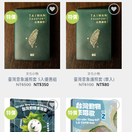
NT$600。
NT$474。
特價
特價
加到
加到
關注
關注
商品
商品
文化小物
文化小物
臺灣意象護照套 5入優惠組
臺灣意象護照套 (單入)
原
目
原
目
NT$
500
NT$
350
NT$
100
NT$
80
始
前
始
前
價
價
價
價
格：
格：
格：
格：
NT$500。
NT$350。
NT$100。
NT$80。
特價
特價
加到
加到
關注
關注
商品
商品