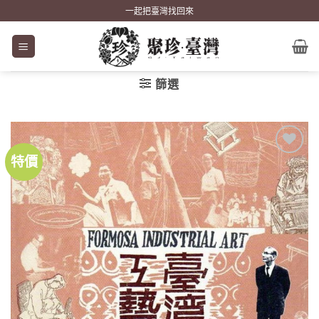
Skip
一起把臺灣找回來
to
content
篩選
特價
加到
關注
商品