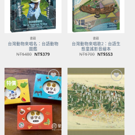
書籍
書籍
台灣動物來唱名：台語動物
台灣動物來唱歌2：台語生
圖鑑
態童謠影音繪本
原
目
原
目
NT$
480
NT$
379
NT$
700
NT$
553
始
前
始
前
價
價
價
價
格：
格：
格：
格：
NT$480。
NT$379。
NT$700。
NT$553。
特價
加到
加到
關注
關注
商品
商品