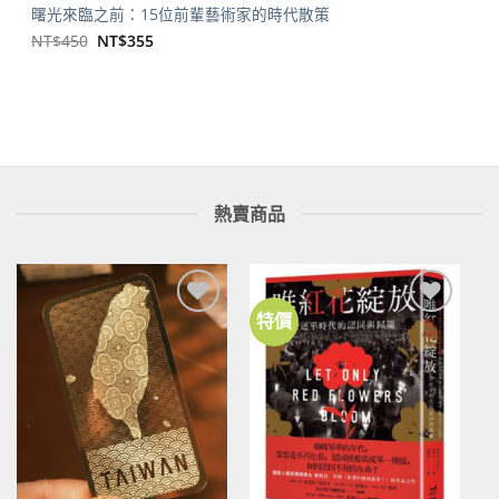
曙光來臨之前：15位前輩藝術家的時代散策
原
目
NT$
450
NT$
355
始
前
價
價
格：
格：
NT$450。
NT$355。
熱賣商品
特價
加到
加到
關注
關注
商品
商品