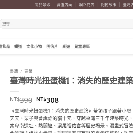
關於聚珍
實體店面
網路商店
記憶故事
臺灣
搜
尋
關
鍵
字:
戴飾品
鐵道
文化小物
明信片
桌遊
兒童專區
書籍
/
建築
臺灣時光扭蛋機1：消失的歷史建
原
目
390
308
NT$
NT$
始
前
《臺灣時光扭蛋機1：消失的歷史建築》帶領孩子跟著小恩
價
價
天天、栗子與會說話的貓十元，穿越臺灣三千年建築時光
格：
格：
索卑南遺址、熱蘭遮、滬尾福佑宮等歷史場景。漫畫式冒
NT$390。
NT$308。
合解謎與建築小學堂，讓閱讀變成有趣的臺灣史旅程，認