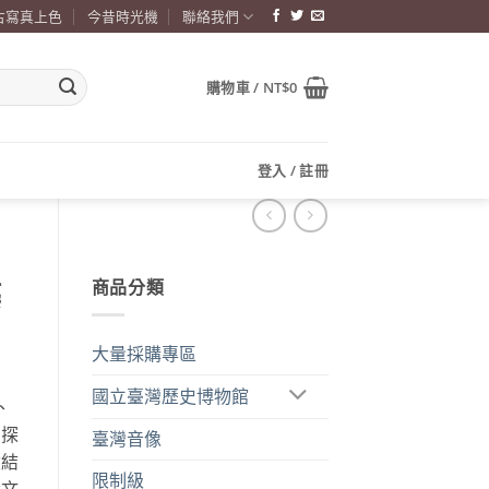
古寫真上色
今昔時光機
聯絡我們
購物車 /
NT$
0
登入 / 註冊
商品分類
築
大量採購專區
國立臺灣歷史博物館
、
，探
臺灣音像
險結
限制級
識文