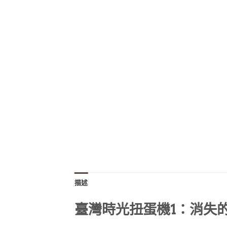
描述
臺灣時光扭蛋機1：消失