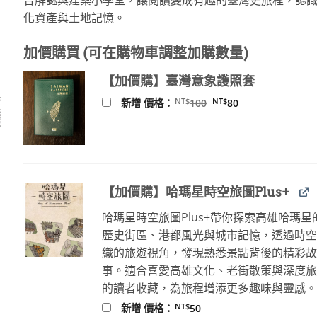
化資產與土地記憶。
加價購買 (可在購物車調整加購數量)
【加價購】臺灣意象護照套
原
目
NT$
NT$
新增 價格：
100
80
始
前
價
價
格：
格：
NT$100。
NT$80。
【加價購】哈瑪星時空旅圖Plus+
哈瑪星時空旅圖Plus+帶你探索高雄哈瑪星
歷史街區、港都風光與城市記憶，透過時
織的旅遊視角，發現熟悉景點背後的精彩
事。適合喜愛高雄文化、老街散策與深度
的讀者收藏，為旅程增添更多趣味與靈感
NT$
新增 價格：
50