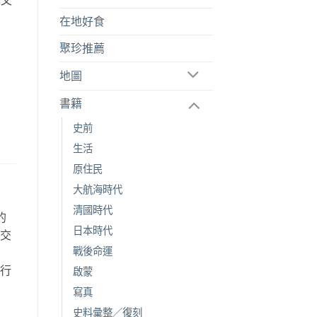
在地好食
聚珍推薦
地圖
書籍
史前
生活
原住民
大航海時代
清國時代
的
日本時代
空交
戰後命運
故
旅行
啟蒙
。
寫真
史料彙整／復刻