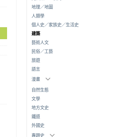
地理／地圖
人類學
個人史／家族史／生活史
建築
藝術人文
民俗／工藝
旅遊
語言
漫畫
自然生態
文學
地方文史
鐵道
外國史
專題史