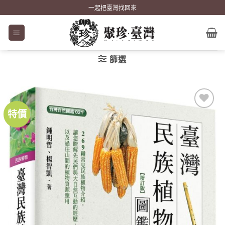
Skip
一起把臺灣找回來
to
content
篩選
特價
加到
關注
商品