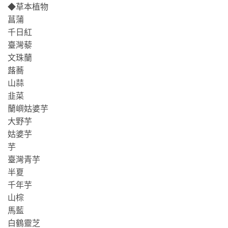
◆草本植物
菖蒲
千日紅
臺灣藜
文珠蘭
蕗蕎
山蒜
韭菜
蘭嶼姑婆芋
大野芋
姑婆芋
芋
臺灣青芋
半夏
千年芋
山棕
馬藍
白鶴靈芝