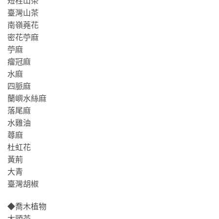
短柱山茶
臺灣山茶
南嶺蕘花
密花苧麻
苧麻
瘤冠麻
水麻
四脈麻
蘭嶼水絲麻
落尾麻
水雞油
蕁麻
杜虹花
黃荊
大青
臺灣胡椒
◆喬木植物
大頭茶