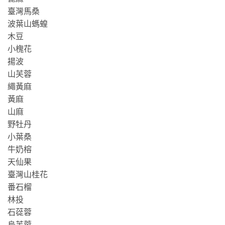
臺灣馬桑
波葉山螞蝗
木豆
小槐花
揚波
山芙蓉
繩黃麻
黃麻
山麻
野牡丹
小葉桑
牛奶榕
天仙果
臺灣山桂花
番石榴
林投
石蓯蓉
烏芙蓉