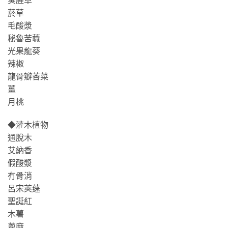
菸草
毛酸漿
秘魯苦蘵
光果龍葵
辣椒
龍骨瓣莕菜
薑
月桃
◆灌木植物
通脫木
艾納香
假酸漿
冇骨消
呂宋莢蒾
聖誕紅
木薯
蓖麻