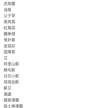
虎尾蘭
油菊
父子草
南茼蒿
紅鳳菜
鐵拳頭
鬼針舅
金鈕扣
茵陳蒿
艾
阿里山薊
鱗毛薊
白花小薊
塔塔加薊
蘄艾
漏盧
腺葉澤蘭
高士佛澤蘭