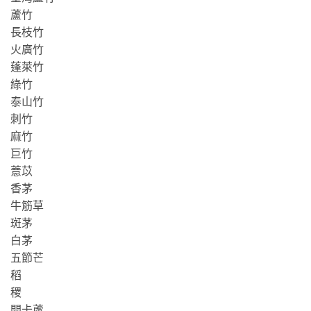
蘆竹
長枝竹
火廣竹
蓬萊竹
綠竹
泰山竹
刺竹
麻竹
巨竹
薏苡
香茅
牛筋草
斑茅
白茅
五節芒
稻
稷
開卡蘆