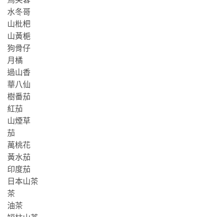
水冬哥
山枇杷
山黃梔
狗骨仔
月橘
過山香
華八仙
樹番茄
紅茄
山煙草
茄
萬桃花
黃水茄
印度茄
日本山茶
茶
油茶