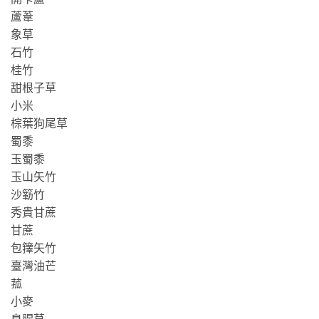
蘆葦
象草
石竹
桂竹
甜根子草
小米
棕葉狗尾草
蜀黍
玉蜀黍
玉山矢竹
沙簕竹
秀貴甘蔗
甘蔗
包籜矢竹
臺灣油芒
菰
小麥
臭腥草