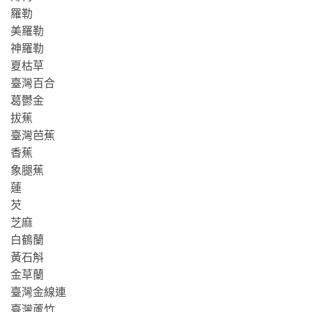
羅勒
美羅勒
神羅勒
夏枯草
臺灣百合
葛鬱金
拔蕉
臺灣芭蕉
香蕉
象腿蕉
蓮
芡
芝麻
白鶴蘭
黃石斛
金草蘭
臺灣金線連
臺灣蘆竹