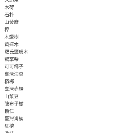
木荷
石朴
山黃麻
櫸
木蠟樹
黃連木
羅氏鹽膚木
鵝掌柴
可可椰子
臺灣海棗
檳榔
臺灣赤楊
山菜豆
破布子樹
欖仁
臺灣肖楠
紅檜