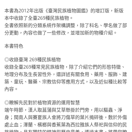
本書為2012年出版《臺灣民族植物圖鑑》的增訂版，新版
本中收錄了全臺269種民族植物。
全書依照新的分類系統作架構調整，除了科名、學名做了部
分更動，內容也做了一些修改，並增加新的物種介紹。
本書特色
◎收錄臺灣 269種民族植物
收錄全臺269種常見民族植物，除了介紹它們的形態特徵、
地理分布及生長習性外，還詳述有關食用、藥用、服飾、建
築、童玩、醫藥、宗教信仰等應用方式，以及近似種比較等
內容。
◎瞭解先民對於植物資源的運用智慧
端午時節，漢人取菖蒲與艾草懸掛於門旁，用以驅蟲、淨
身；閩南人與賽夏族人會將刀傷草的葉片搗碎後，敷於外傷
處止血；澤蘭、檳榔與香蕉葉為西拉雅族人祭祀與信仰的民
族植物，具有獨特的精神與歷史意義，透過本書，將帶您瞭