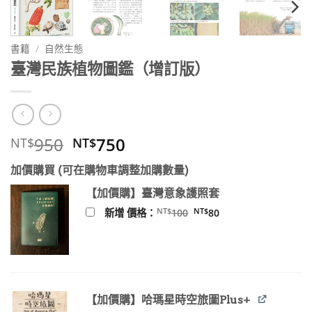
書籍
/
自然生態
臺灣民族植物圖鑑（增訂版）
原
目
950
750
NT$
NT$
始
前
加價購買 (可在購物車調整加購數量)
價
價
格：
格：
【加價購】臺灣意象護照套
NT$950。
NT$750。
原
目
NT$
NT$
新增 價格：
100
80
始
前
價
價
格：
格：
NT$100。
NT$80。
【加價購】哈瑪星時空旅圖Plus+