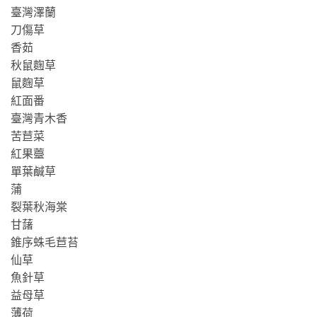
臺灣澤蘭
刀傷草
香茹
秋鼠麴草
鼠麴草
紅面番
臺灣青木香
苦苣菜
紅果薹
單葉鹹草
蒲
裂葉秋海棠
甘藷
錐序蛛毛苣苔
仙草
魚針草
益母草
薄荷