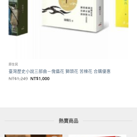
原住民
臺灣歷史小說三部曲－傀儡花 獅頭花 苦楝花 合購優惠
原
目
NT$
1,249
NT$
1,000
始
前
價
價
格：
格：
NT$1,249。
NT$1,000。
熱賣商品