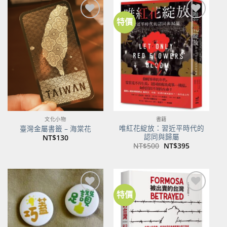
特價
加到
加到
關注
關注
商品
商品
文化小物
書籍
唯紅花綻放：習近平時代的
臺灣金屬書籤 – 海棠花
認同與歸屬
NT$
130
原
目
NT$
500
NT$
395
始
前
價
價
格：
格：
NT$500。
NT$395。
特價
加到
加到
關注
關注
商品
商品