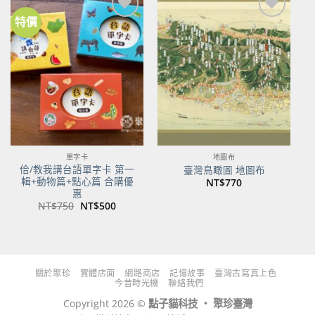
特價
加到
加到
關注
關注
商品
商品
單字卡
地圖布
佮/教我講台語單字卡 第一
臺灣鳥瞰圖 地圖布
輯+動物篇+點心篇 合購優
NT$
770
惠
原
目
NT$
750
NT$
500
始
前
價
價
格：
格：
NT$750。
NT$500。
關於聚珍
實體店面
網路商店
記憶故事
臺灣古寫真上色
今昔時光機
聯絡我們
Copyright 2026 ©
點子貓科技 ‧ 聚珍臺灣