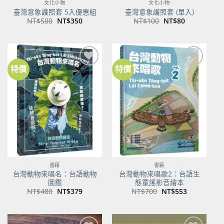
文化小物
文化小物
臺灣意象護照套 5入優惠組
臺灣意象護照套 (單入)
原
目
原
目
NT$
500
NT$
350
NT$
100
NT$
80
始
前
始
前
價
價
價
價
格：
格：
格：
格：
NT$500。
NT$350。
NT$100。
NT$80。
特價
特價
加到
加到
關注
關注
商品
商品
書籍
書籍
台灣動物來唱名：台語動物
台灣動物來唱歌2：台語生
圖鑑
態童謠影音繪本
原
目
原
目
NT$
480
NT$
379
NT$
700
NT$
553
始
前
始
前
價
價
價
價
格：
格：
格：
格：
NT$480。
NT$379。
NT$700。
NT$553。