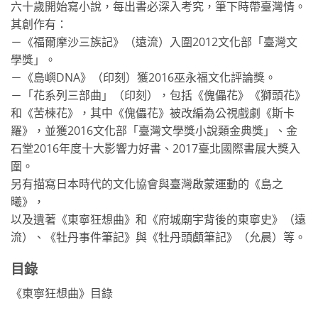
六十歲開始寫小說，每出書必深入考究，筆下時帶臺灣情。
其創作有：
－《福爾摩沙三族記》（遠流）入圍2012文化部「臺灣文
學獎」。
－《島嶼DNA》（印刻）獲2016巫永福文化評論獎。
－「花系列三部曲」（印刻），包括《傀儡花》《獅頭花》
和《苦楝花》，其中《傀儡花》被改編為公視戲劇《斯卡
羅》，並獲2016文化部「臺灣文學獎小說類金典獎」、金
石堂2016年度十大影響力好書、2017臺北國際書展大獎入
圍。
另有描寫日本時代的文化協會與臺灣啟蒙運動的《島之
曦》，
以及遺著《東寧狂想曲》和《府城廟宇背後的東寧史》（遠
流）、《牡丹事件筆記》與《牡丹頭顱筆記》（允晨）等。
目錄
《東寧狂想曲》目錄