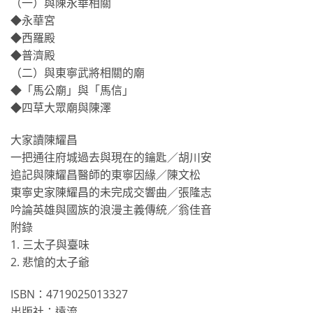
（一）與陳永華相關
◆永華宮
◆西羅殿
◆普濟殿
（二）與東寧武將相關的廟
◆「馬公廟」與「馬信」
◆四草大眾廟與陳澤
大家讀陳耀昌
一把通往府城過去與現在的鑰匙／胡川安
追記與陳耀昌醫師的東寧因緣／陳文松
東寧史家陳耀昌的未完成交響曲／張隆志
吟論英雄與國族的浪漫主義傳統／翁佳音
附錄
1. 三太子與臺味
2. 悲愴的太子爺
ISBN：4719025013327
出版社：遠流