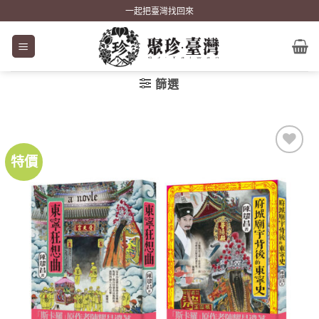
Skip
一起把臺灣找回來
to
content
篩選
特價
加到
關注
商品