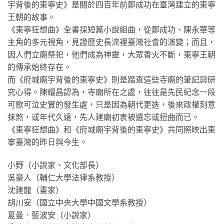
宇背後的東寧史》是關於四百年前鄭成功在臺灣建立的東寧
王朝的故事。
《東寧狂想曲》全書採短篇小說組曲，從鄭成功、陳永華等
主角的多元視角，見證歷史長流裡臺灣社會的演變；而且，
因人們立廟祭祀，他們成為神靈，大眾香火不斷，東寧王朝
的傳承始終存在。
而《府城廟宇背後的東寧史》則是踏查這些寺廟的筆記與研
究心得。陳耀昌認為，寺廟所在之處，往往是先民紀念一段
可歌可泣史實的發生處，只是因為朝代更迭，後來政權刻意
抹煞，或年代久遠，先人建廟初衷被遺忘或扭曲而已。
《東寧狂想曲》和《府城廟宇背後的東寧史》共同照映出東
寧臺灣的昨日與今生。
小野（小說家、文化部長）
吳豪人（輔仁大學法律系教授）
沈建龍（畫家）
胡川安（國立中央大學中國文學系教授）
夏曼．藍波安（小說家）