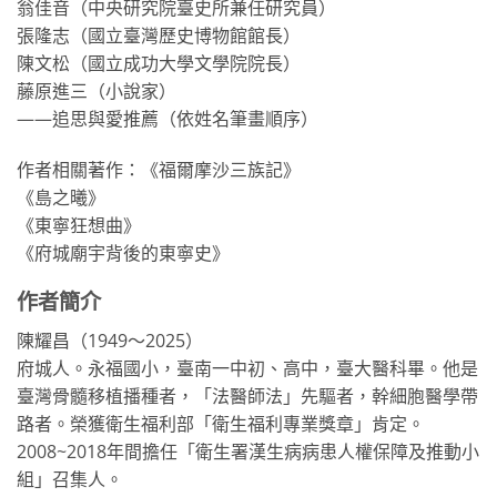
翁佳音（中央研究院臺史所兼任研究員）
張隆志（國立臺灣歷史博物館館長）
陳文松（國立成功大學文學院院長）
藤原進三（小說家）
——追思與愛推薦（依姓名筆畫順序）
作者相關著作：《福爾摩沙三族記》
《島之曦》
《東寧狂想曲》
《府城廟宇背後的東寧史》
作者簡介
陳耀昌（1949～2025）
府城人。永福國小，臺南一中初、高中，臺大醫科畢。他是
臺灣骨髓移植播種者，「法醫師法」先驅者，幹細胞醫學帶
路者。榮獲衛生福利部「衛生福利專業獎章」肯定。
2008~2018年間擔任「衛生署漢生病病患人權保障及推動小
組」召集人。