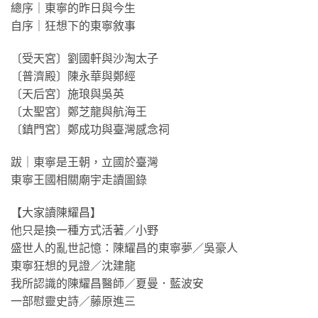
總序｜東寧的昨日與今生
自序｜狂想下的東寧敘事
〔受天宮〕劉國軒與沙淘太子
〔普濟殿〕陳永華與鄭經
〔天后宮〕施琅與吳英
〔太聖宮〕鄭芝龍與航海王
〔鎮門宮〕鄭成功與臺灣感念祠
跋｜東寧是王朝，立國於臺灣
東寧王國相關廟宇走讀圖錄
【大家讀陳耀昌】
他只是換一種方式活著／小野
盛世人的亂世記憶：陳耀昌的東寧夢／吳豪人
東寧狂想的見證／沈建龍
我所認識的陳耀昌醫師／夏曼．藍波安
一部慰靈史詩／藤原進三