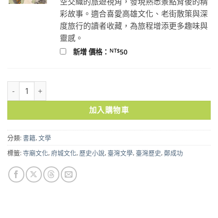
空交織的旅遊視角，發現熟悉景點背後的精
彩故事。適合喜愛高雄文化、老街散策與深
度旅行的讀者收藏，為旅程增添更多趣味與
靈感。
NT$
新增 價格：
50
臺灣第一個王朝的故事《東寧狂想曲》+《府城廟宇背後的東寧史》：
加入購物車
分類:
書籍
,
文學
標籤:
寺廟文化
,
府城文化
,
歷史小說
,
臺灣文學
,
臺灣歷史
,
鄭成功