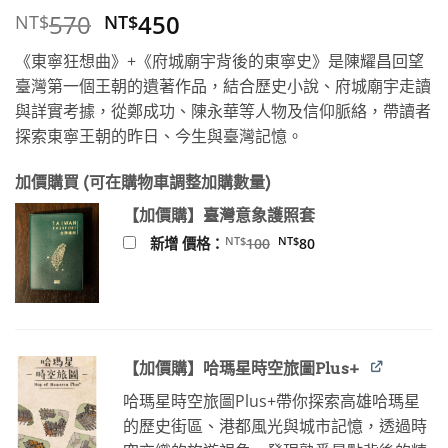
原
目
570
450
NT$
NT$
始
前
《東寧狂想曲》+《府城廟宇背後的東寧史》是陳耀昌回望
價
價
臺灣第一個王朝的遺著作品，結合歷史小說、府城廟宇走讀
格：
格：
與詳實考據，從鄭成功、陳永華等人物及信仰脈絡，帶讀者
NT$570。
NT$450。
探索東寧王朝的昨日、今生與臺灣記憶。
加價購買 (可在購物車調整加購數量)
【加價購】臺灣意象護照套
原
目
NT$
NT$
新增 價格：
100
80
始
前
價
價
格：
格：
NT$100。
NT$80。
【加價購】哈瑪星時空旅圖Plus+
哈瑪星時空旅圖Plus+帶你探索高雄哈瑪星
的歷史街區、港都風光與城市記憶，透過時