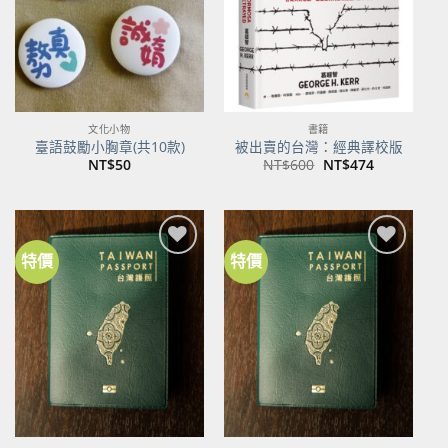
文化小物
書籍
臺語鼓勵小胸章(共10款)
被出賣的台灣：經典譯校版
原
目
NT$
50
NT$
600
NT$
474
始
前
價
價
格：
格：
NT$600。
NT$474。
特價
特價
加到
加到
關注
關注
商品
商品