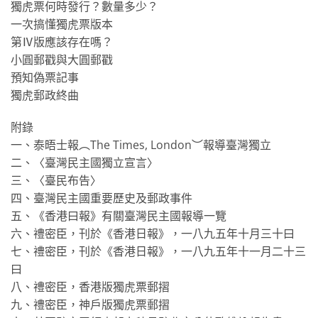
獨虎票何時發行？數量多少？
一次搞懂獨虎票版本
第Ⅳ版應該存在嗎？
小圓郵戳與大圓郵戳
預知偽票記事
獨虎郵政終曲
附錄
一、泰晤士報︵The Times, London︶報導臺灣獨立
二、〈臺灣民主國獨立宣言〉
三、〈臺民布告〉
四、臺灣民主國重要歷史及郵政事件
五、《香港曰報》有關臺灣民主國報導一覽
六、禮密臣，刊於《香港日報》，一八九五年十月三十曰
七、禮密臣，刊於《香港日報》，一八九五年十一月二十三
曰
八、禮密臣，香港版獨虎票郵摺
九、禮密臣，神戶版獨虎票郵摺