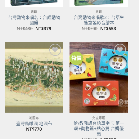
書籍
書籍
台灣動物來唱名：台語動物
台灣動物來唱歌2：台語生
圖鑑
態童謠影音繪本
原
目
原
目
NT$
480
NT$
379
NT$
700
NT$
553
始
前
始
前
價
價
價
價
格：
格：
格：
格：
NT$480。
NT$379。
NT$700。
NT$553。
特價
加到
加到
關注
關注
商品
商品
地圖布
兒童專區
佮/教我講台語單字卡 第一
臺灣鳥瞰圖 地圖布
輯+動物篇+點心篇 合購優
NT$
770
惠