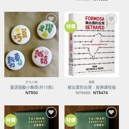
始
前
價
價
格：
格：
NT$500。
NT$395。
特價
加到
加到
關注
關注
商品
商品
文化小物
書籍
臺語鼓勵小胸章(共10款)
被出賣的台灣：經典譯校版
原
目
NT$
50
NT$
600
NT$
474
始
前
價
價
格：
格：
NT$600。
NT$474。
特價
特價
加到
加到
關注
關注