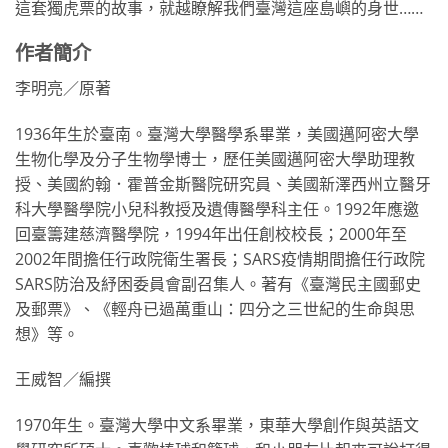
這套獨虎票的故事，就越瞭解我們臺灣這座島嶼的身世……
作者簡介
李明亮／原著
1936年生於臺南。臺灣大學醫學系畢業，美國邁阿密大學
生物化學及分子生物學博士，歷任美國邁阿密大學助理教
授、美國約翰．霍普金斯醫院研究員、美國新澤西州立醫牙
科大學醫學院小兒科教授及遺傳醫學科主任。1992年應邀
回臺籌建慈濟醫學院，1994年出任創校校長；2000年至
2002年間擔任行政院衛生署長；SARS疫情期間擔任行政院
SARS防治及紓困委員會副召集人。著有《臺灣民主國郵史
及郵票》、《輕舟已過萬重山：四分之三世紀的生命與思
想》等。
王威智／編撰
1970年生。臺灣大學中文系畢業，東華大學創作與英語文