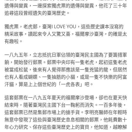
遺傳與變異，一邊探索獨虎票的遺傳與變異，他花了三十年
追尋這段曾經遺失的臺灣歷史。
獨虎票，老虎郵，臺灣I LOVE YOU，這些歷史課本沒寫的
精采故事，讀起來令人又驚又喜，福爾摩沙臺灣，的確是太
有趣啦。
一八九五年，立志抵抗日軍佔領的臺灣民主國為了要籌措軍
餉，開始發行郵票。郵票中央印有一隻老虎，起初這隻老虎
被當成松鼠，後來有人覺得那應該是一隻兇猛的龍，但居然
也有人看成蝴蝶、一隻抽筋的小貓，或是一隻不快樂的阿富
汗貓，算是上上個世紀的「一虎各表」吧。
這套郵票在一八九五年夏天的福爾摩沙登場，卻也在夏天快
結束時，隨著臺灣民主國下台一鞠躬而消失。一百多年後，
這套郵票已然是集郵市場上的搶手貨。李明亮醫師在年輕時
無意中發現了這些與臺灣歷史息息相關的郵票，他耗費數十
年心力研究、保存這些臺灣歷史上的寶貝，他知道，越瞭解