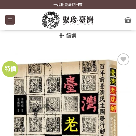
Skip
一起把臺灣找回來
to
content
篩選
特價
加到
關注
商品