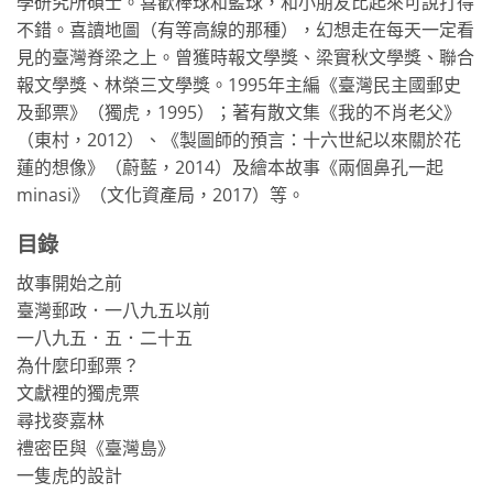
學研究所碩士。喜歡棒球和籃球，和小朋友比起來可說打得
不錯。喜讀地圖（有等高線的那種），幻想走在每天一定看
見的臺灣脊梁之上。曾獲時報文學獎、梁實秋文學獎、聯合
報文學獎、林榮三文學獎。1995年主編《臺灣民主國郵史
及郵票》（獨虎，1995）；著有散文集《我的不肖老父》
（東村，2012）、《製圖師的預言：十六世紀以來關於花
蓮的想像》（蔚藍，2014）及繪本故事《兩個鼻孔一起
minasi》（文化資產局，2017）等。
目錄
故事開始之前
臺灣郵政．一八九五以前
一八九五．五．二十五
為什麼印郵票？
文獻裡的獨虎票
尋找麥嘉林
禮密臣與《臺灣島》
一隻虎的設計