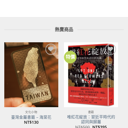
熱賣商品
特價
加到
加到
關注
關注
商品
商品
文化小物
書籍
唯紅花綻放：習近平時代的
臺灣金屬書籤 – 海棠花
認同與歸屬
NT$
130
原
目
NT$
500
NT$
395