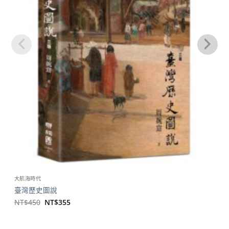
大航海時代
臺灣歷史圖說
原
目
NT$
450
NT$
355
始
前
價
價
格：
格：
NT$450。
NT$355。