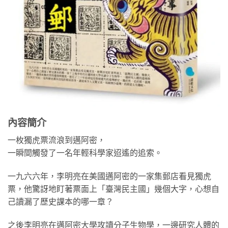
內容簡介
一枚獨虎票流浪到邁阿密，
一瞬間觸發了一名年輕科學家迢遙的追索。
一九六六年，李明亮在美國邁阿密的一家集郵店看見獨虎
票，他驚訝地盯著票面上「臺灣民主國」幾個大字，心想自
己讀漏了歷史課本的哪一章？
之後李明亮在邁阿密大學攻讀分子生物學，一邊研究人體的