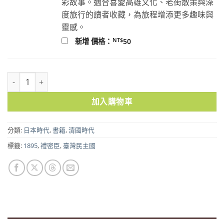
彩故事。適合喜愛高雄文化、老街散策與深
度旅行的讀者收藏，為旅程增添更多趣味與
靈感。
NT$
新增 價格：
50
臺灣老虎郵：百年前臺灣民主國發行郵票的故事 數量
加入購物車
分類:
日本時代
,
書籍
,
清國時代
標籤:
1895
,
禮密臣
,
臺灣民主國