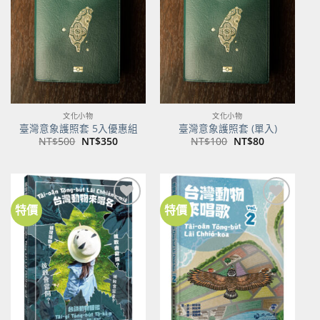
商品
商品
文化小物
文化小物
臺灣意象護照套 5入優惠組
臺灣意象護照套 (單入)
原
目
原
目
NT$
500
NT$
350
NT$
100
NT$
80
始
前
始
前
價
價
價
價
格：
格：
格：
格：
NT$500。
NT$350。
NT$100。
NT$80。
特價
特價
加到
加到
關注
關注
商品
商品