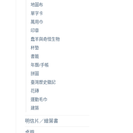
地圖布
單字卡
萬用巾
印章
蠢羊與奇怪生物
杯墊
書籤
年曆/手帳
拼圖
臺灣歷史徽記
花磚
運動毛巾
建築
明信片／繪葉書
桌遊