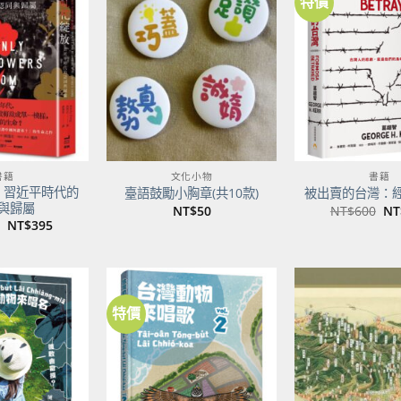
特價
加到
加到
關注
關注
商品
商品
書籍
文化小物
書籍
：習近平時代的
臺語鼓勵小胸章(共10款)
被出賣的台灣：
與歸屬
原
NT$
50
NT$
600
NT
始
原
目
NT$
395
價
始
前
格
價
價
NT
格：
格：
NT$500。
NT$395。
特價
加到
加到
關注
關注
商品
商品