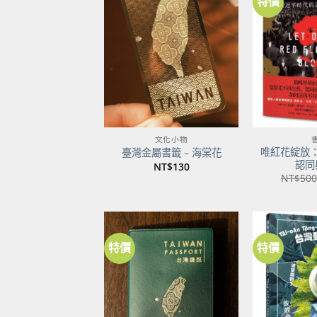
特價
加到
關注
商品
文化小物
唯紅花綻放
臺灣金屬書籤 – 海棠花
認同
NT$
130
NT$
500
特價
特價
加到
關注
商品