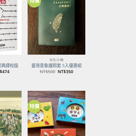
特價
加到
加到
關注
關注
商品
商品
文化小物
經典譯校版
臺灣意象護照套 5入優惠組
目
原
目
$
474
NT$
500
NT$
350
前
始
前
價
價
價
：
格：
格：
格：
$600。
NT$474。
NT$500。
NT$350。
特價
加到
加到
關注
關注
商品
商品