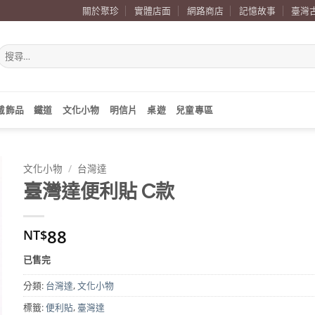
關於聚珍
實體店面
網路商店
記憶故事
臺灣
搜
尋
關
鍵
字:
戴飾品
鐵道
文化小物
明信片
桌遊
兒童專區
文化小物
/
台灣達
臺灣達便利貼 C款
88
NT$
已售完
分類:
台灣達
,
文化小物
標籤:
便利貼
,
臺灣達