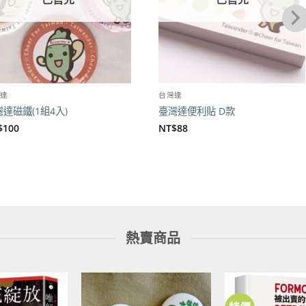
灣達
台灣達
達磁鐵(1組4入)
臺灣達便利貼 D款
$
100
NT$
88
熱賣商品