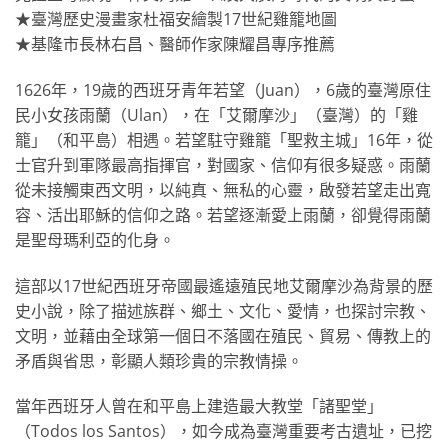
★臺灣歷史漫畫家杜福安繪製17世紀雞籠地圖
★基隆市長林右昌、醫師作家陳耀昌專序推薦
1626年，19歲的西班牙青年若望（Juan），6歲的臺灣原住
民小女孩雨蘭（Ulan），在「艾爾摩沙」（臺灣）的「雞
籠」（和平島）相遇。若望駐守雞籠「聖救主城」16年，從
士官升到軍隊最高指揮官，對國家、信仰有很多疑惑。雨蘭
從未接觸東西文明，以純真、無私的心靈，啟發若望走出寬
容、活出耶穌的信仰之路。若望逐漸愛上雨蘭，卻覺得雨蘭
是聖母瑪利亞的化身。
這部以17世紀西班牙帝國最遙遠殖民地艾爾摩沙為背景的歷
史小說，除了描述族群、鄉土、文化、愛情，也探討宗教、
文明，並藉由全球第一個日不落國在殖民、貿易、傳教上的
矛盾與省思，彰顯人類珍貴的宗教情操。
當年西班牙人曾在和平島上建造最大教堂「諸聖堂」
（Todos los Santos），如今成為臺灣重要考古遺址，已挖