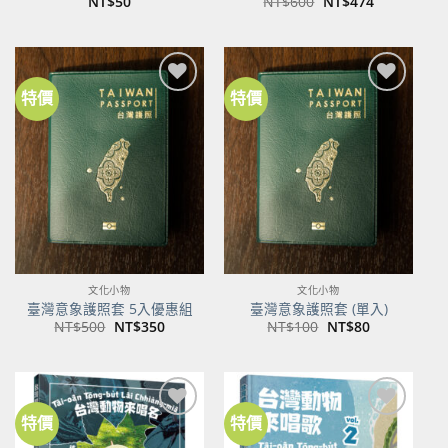
原
目
NT$
50
NT$
600
NT$
474
始
前
價
價
格：
格：
NT$600。
NT$474。
特價
特價
加到
加到
關注
關注
商品
商品
文化小物
文化小物
臺灣意象護照套 5入優惠組
臺灣意象護照套 (單入)
原
目
原
目
NT$
500
NT$
350
NT$
100
NT$
80
始
前
始
前
價
價
價
價
格：
格：
格：
格：
NT$500。
NT$350。
NT$100。
NT$80。
特價
特價
加到
加到