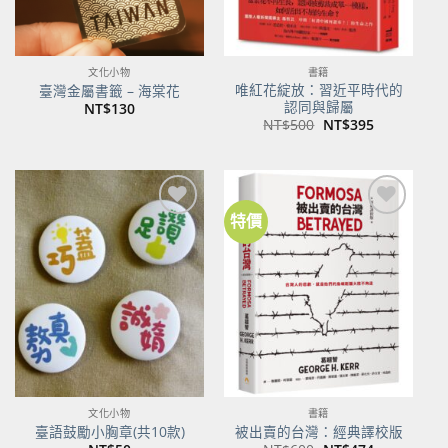
文化小物
書籍
唯紅花綻放：習近平時代的
臺灣金屬書籤 – 海棠花
認同與歸屬
NT$
130
原
目
NT$
500
NT$
395
始
前
價
價
格：
格：
NT$500。
NT$395。
特價
加到
加到
關注
關注
商品
商品
文化小物
書籍
臺語鼓勵小胸章(共10款)
被出賣的台灣：經典譯校版