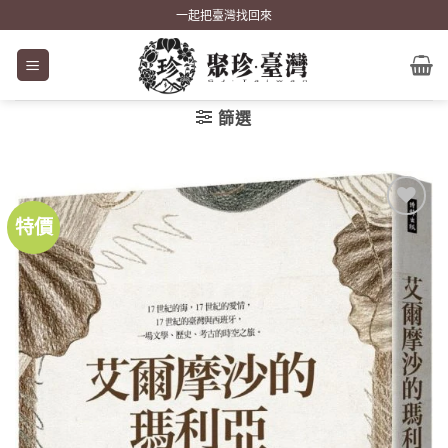
Skip
一起把臺灣找回來
to
content
篩選
特價
加到
關注
商品