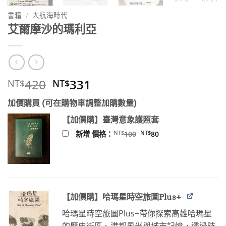
書籍
/
大航海時代
艾爾摩沙的瑪利亞
原
目
420
331
NT$
NT$
始
前
加價購買 (可在購物車調整加購數量)
價
價
格：
格：
【加價購】臺灣意象護照套
NT$420。
NT$331。
原
目
NT$
NT$
新增 價格：
100
80
始
前
價
價
格：
格：
NT$100。
NT$80。
【加價購】哈瑪星時空旅圖Plus+
哈瑪星時空旅圖Plus+帶你探索高雄哈瑪星
的歷史街區、港都風光與城市記憶，透過時