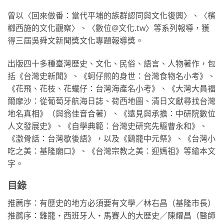
曾以〈回來做番：當代平埔的族群認同與文化復興〉、〈檳
榔西施的文化觀察〉、〈數位@文化.tw〉等系列報導，獲
得三屆吳舜文新聞獎文化專題報導獎。
出版四十多種臺灣歷史、文化、民俗、語言、人物著作，包
括《台灣史新聞》、《蚵仔煎的身世：台灣食物名小考》、
《花飛、花枝、花蠘仔：台灣海產名小考》、《大灣大員福
爾摩沙：從葡萄牙航海日誌、荷西地圖、清日文獻尋找台灣
地名真相》（與翁佳音合著）、《遠見與承擔：中研院數位
人文發展史》、《自學典範：台灣史研究先驅曹永和》、
《激骨話：台灣歇後語》，以及《鷄籠中元祭》、《台灣小
吃之美：基隆廟口》、《台灣宗教之美：迎媽祖》等繪本文
字。
目錄
推薦序：有歷史的地方必須要有文學／林右昌（基隆市長）
推薦序：雞籠‧西班牙人‧馬賽人的大歷史／陳耀昌（醫師