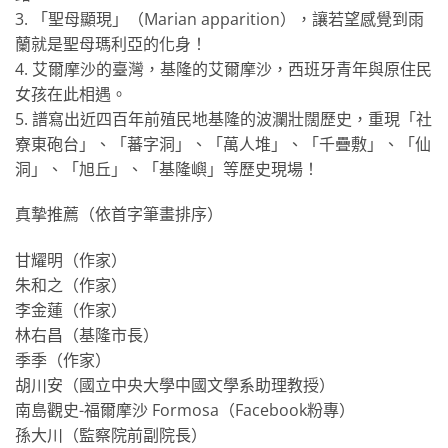
3. 「聖母顯現」（Marian apparition），讓若望感覺到雨
蘭就是聖母瑪利亞的化身！
4. 艾爾摩沙的臺灣，基隆的艾爾摩沙，西班牙青年與原住民
女孩在此相遇。
5. 譜寫出近四百年前殖民地基隆的波瀾壯闊歷史，重現「社
寮東砲台」、「蕃字洞」、「萬人堆」、「千疊敷」、「仙
洞」、「旭丘」、「基隆嶼」等歷史現場！
真摯推薦（依首字筆畫排序）
甘耀明（作家）
朱和之（作家）
李金蓮（作家）
林右昌（基隆市長）
季季（作家）
胡川安（國立中央大學中國文學系助理教授）
南島觀史-福爾摩沙 Formosa（Facebook粉專）
孫大川（監察院前副院長）