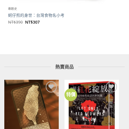
專題史
蚵仔煎的身世：台灣食物名小考
原
目
NT$
390
NT$
307
始
前
價
價
格：
格：
NT$390。
NT$307。
熱賣商品
特價
加到
加到
關注
關注
商品
商品