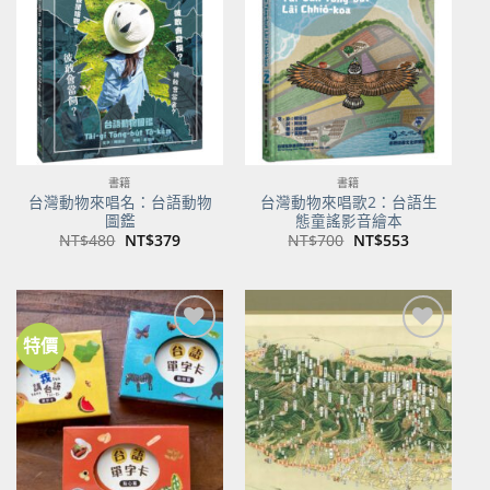
關注
關注
商品
商品
書籍
書籍
台灣動物來唱名：台語動物
台灣動物來唱歌2：台語生
圖鑑
態童謠影音繪本
原
目
原
目
NT$
480
NT$
379
NT$
700
NT$
553
始
前
始
前
價
價
價
價
格：
格：
格：
格：
NT$480。
NT$379。
NT$700。
NT$553。
特價
加到
加到
關注
關注
商品
商品