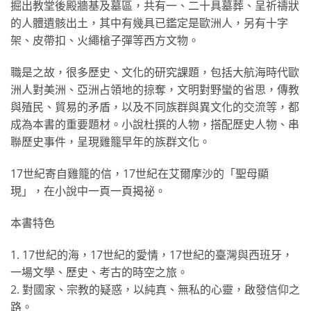
掘出教堂後殿牆基及墓區，共有一、二十具墓葬、呈祈禱狀
的人體遺骸出土，其中有幾具已鑑定是歐洲人，另有十字
架、皮帶扣、火繩槍子彈等西方文物。
職是之故，很多歷史、文化的研究課題，包括大航海時代歐
洲人對美洲、亞洲占領地的掠奪，文明對野蠻的省思，傳教
與殖民、貿易的矛盾，以及不同族群與異文化的交流等，都
成為本書的重要題材。小說杜撰的人物，搭配歷史人物、串
聯歷史事件，呈現雞籠早年的族群文化。
17世紀寄自雞籠的信，17世紀在艾爾摩沙的「聖母顯
現」，在小說中一頁一頁揭祕。
本書特色
1. 17世紀的海，17世紀的愛情，17世紀的臺灣與西班牙，
一場文學、歷史、考古的時空之旅。
2. 對國家、宗教的疑惑，以純真、無私的心靈，啟發信仰之
路。