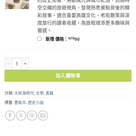
空交織的旅遊視角，發現熟悉景點背後的精
彩故事。適合喜愛高雄文化、老街散策與深
度旅行的讀者收藏，為旅程增添更多趣味與
靈感。
NT$
新增 價格：
50
艾爾摩沙的瑪利亞 數量
加入購物車
分類:
大航海時代
,
文學
,
書籍
標籤:
曹銘宗
,
歷史小說