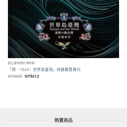
國立臺灣歷史博物館
「跨．1624：世界島臺灣」特展展覽專刊
原
目
NT$
680
NT$
612
始
前
價
價
格：
格：
NT$680。
NT$612。
熱賣商品