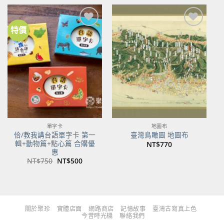
格：
格：
格：
格：
NT$480。
NT$379。
NT$700。
NT$553。
特價
加到
加到
關注
關注
商品
商品
單字卡
地圖布
佮/教我講台語單字卡 第一
臺灣鳥瞰圖 地圖布
輯+動物篇+點心篇 合購優
NT$
770
惠
原
目
NT$
750
NT$
500
始
前
價
價
格：
格：
NT$750。
NT$500。
關於聚珍
實體店面
網路商店
記憶故事
臺灣古寫真上色
今昔時光機
聯絡我們