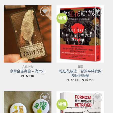
特價
加到
加到
關注
關注
商品
商品
文化小物
書籍
唯紅花綻放：習近平時代的
臺灣金屬書籤 – 海棠花
認同與歸屬
NT$
130
原
目
NT$
500
NT$
395
始
前
價
價
格：
格：
NT$500。
NT$395。
特價
加到
加到
關注
關注