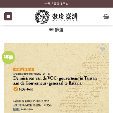
Skip
一起把臺灣找回來
to
content
篩選
特價
加到
關注
商品