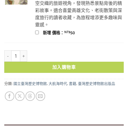
空交織的旅遊視角，發現熟悉景點背後的精
彩故事。適合喜愛高雄文化、老街散策與深
度旅行的讀者收藏，為旅程增添更多趣味與
靈感。
NT$
新增 價格：
50
荷蘭聯合東印度公司臺灣長官致巴達維亞總督書信集．原文篇第5冊1638-
加入購物車
分類:
國立臺灣歷史博物館
,
大航海時代
,
書籍
,
臺灣歷史博物館出版品