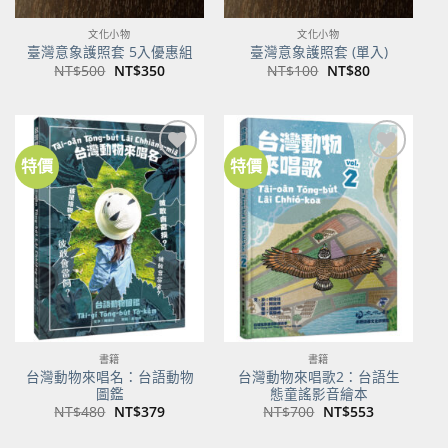
文化小物
文化小物
臺灣意象護照套 5入優惠組
臺灣意象護照套 (單入)
原
目
原
目
NT$
500
NT$
350
NT$
100
NT$
80
始
前
始
前
價
價
價
價
格：
格：
格：
格：
NT$500。
NT$350。
NT$100。
NT$80。
特價
特價
加到
加到
關注
關注
商品
商品
書籍
書籍
台灣動物來唱名：台語動物
台灣動物來唱歌2：台語生
圖鑑
態童謠影音繪本
原
目
原
目
NT$
480
NT$
379
NT$
700
NT$
553
始
前
始
前
價
價
價
價