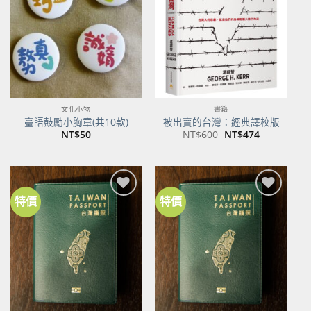
商品
商品
文化小物
書籍
臺語鼓勵小胸章(共10款)
被出賣的台灣：經典譯校版
原
目
NT$
50
NT$
600
NT$
474
始
前
價
價
格：
格：
NT$600。
NT$474。
特價
特價
加到
加到
關注
關注
商品
商品