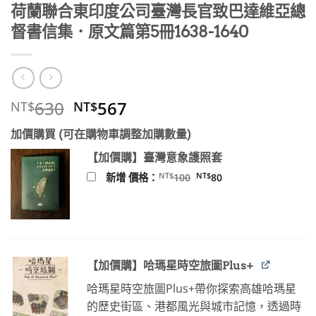
荷蘭聯合東印度公司臺灣長官致巴達維亞總
督書信集．原文篇第5冊1638-1640
原
目
630
567
NT$
NT$
始
前
加價購買 (可在購物車調整加購數量)
價
價
格：
格：
【加價購】臺灣意象護照套
NT$630。
NT$567。
原
目
NT$
NT$
新增 價格：
100
80
始
前
價
價
格：
格：
NT$100。
NT$80。
【加價購】哈瑪星時空旅圖Plus+
哈瑪星時空旅圖Plus+帶你探索高雄哈瑪星
的歷史街區、港都風光與城市記憶，透過時