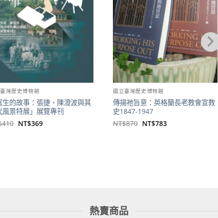
立臺灣歷史博物館
國立臺灣歷史博物館
寫生的故事：張捷、陳澄波與其
傳揚祂旨意：英格蘭長老教會宣教
代風景特展」展覽專刊
史1847-1947
原
目
原
目
$
410
NT$
369
NT$
870
NT$
783
始
前
始
前
價
價
價
價
格：
格：
格：
格：
NT$410。
NT$369。
NT$870。
NT$783。
熱賣商品