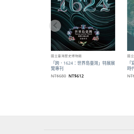
國立臺灣歷史博物館
國
「跨．1624：世界島臺灣」特展展
「
覽專刊
時
原
目
NT$
680
NT$
612
NT
始
前
價
價
格：
格：
NT$680。
NT$612。