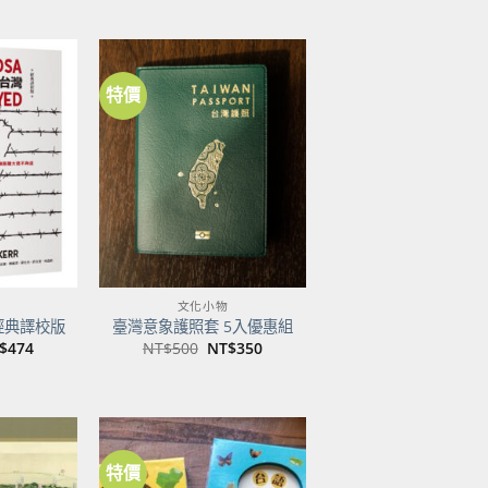
特價
加到
加到
關注
關注
商品
商品
文化小物
經典譯校版
臺灣意象護照套 5入優惠組
目
原
目
$
474
NT$
500
NT$
350
前
始
前
價
價
價
：
格：
格：
格：
$600。
NT$474。
NT$500。
NT$350。
特價