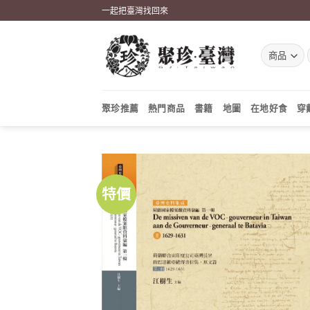
Skip
一起把臺灣找回來
to
content
聚珍推薦
熱門商品
書籍
地圖
在地好食
穿
特價
加到
關注
商品