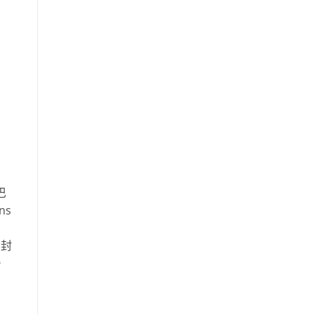
巴
ns
1封
。