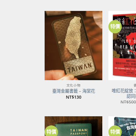
特價
加到
關注
商品
文化小物
唯紅花綻放
臺灣金屬書籤 – 海棠花
認同
NT$
130
NT$
500
特價
特價