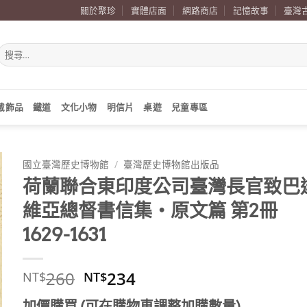
關於聚珍
實體店面
網路商店
記憶故事
臺灣
搜
尋
關
鍵
字:
戴飾品
鐵道
文化小物
明信片
桌遊
兒童專區
國立臺灣歷史博物館
/
臺灣歷史博物館出版品
荷蘭聯合東印度公司臺灣長官致巴
維亞總督書信集‧原文篇 第2冊
1629-1631
原
目
260
234
NT$
NT$
始
前
加價購買 (可在購物車調整加購數量)