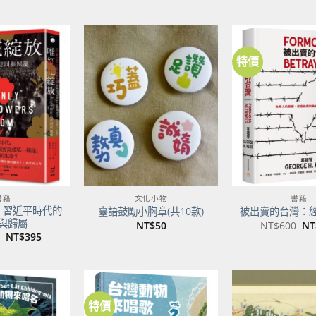
特價
加到
加到
關注
關注
商品
商品
書籍
文化小物
書籍
：習近平時代的
臺語鼓勵小胸章(共10款)
被出賣的台灣：
與歸屬
原
NT$
50
NT$
600
NT
始
原
目
NT$
395
價
始
前
格
價
價
NT
格：
格：
NT$500。
NT$395。
特價