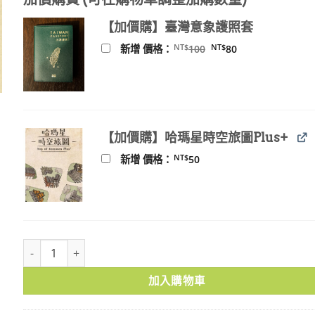
價
價
格：
格：
【加價購】臺灣意象護照套
NT$260。
NT$234。
原
目
NT$
NT$
新增 價格：
100
80
始
前
價
價
格：
格：
NT$100。
NT$80。
【加價購】哈瑪星時空旅圖Plus+
NT$
新增 價格：
50
荷蘭聯合東印度公司臺灣長官致巴達維亞總督書信集‧原文篇 第2冊 162
加入購物車