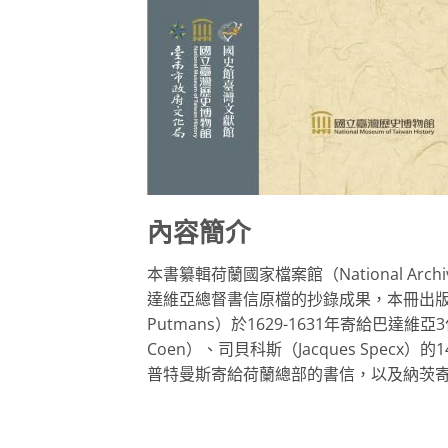
內容簡介
本書纂輯荷蘭國家檔案館（National Archi
達維亞總督書信原檔的抄錄成果，本冊出版書信標
Putmans）於1629-1631年寄給巴達維亞3位總
Coen）、司貝科斯（Jacques Spe
普特曼斯寄給荷蘭總部的書信，以及納茨寄給巴達