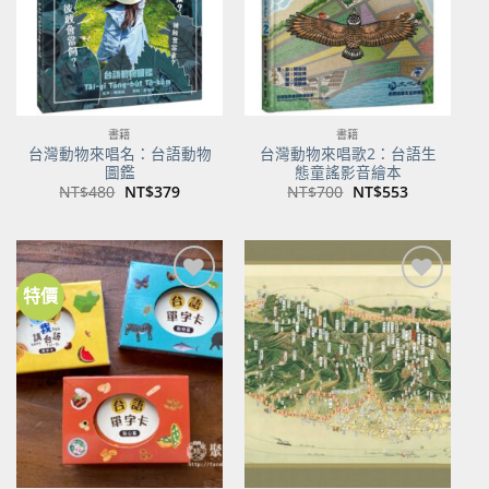
書籍
書籍
台灣動物來唱名：台語動物
台灣動物來唱歌2：台語生
圖鑑
態童謠影音繪本
原
目
原
目
NT$
480
NT$
379
NT$
700
NT$
553
始
前
始
前
價
價
價
價
格：
格：
格：
格：
NT$480。
NT$379。
NT$700。
NT$553。
特價
加到
加到
關注
關注
商品
商品