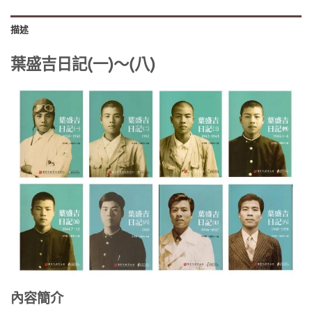
描述
葉盛吉日記(一)～(八)
內容簡介