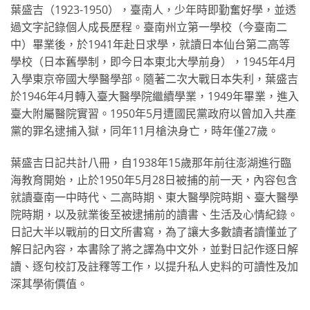
葉盛吉（1923-1950），臺南人，少年時即勤奮好學，並透
過文字記錄個人成長歷程。臺南州立第一學校（今臺南二
中）畢業後，於1941年赴日求學，就讀日本仙台第二高等
學校（日本舊學制，即今日本東北大學前身），1945年4月
入學東京帝國大學醫學部。隨著二次大戰日本失利，葉盛吉
於1946年4月轉入臺大醫學院繼續學業，1949年畢業，進入
臺大附屬醫院實習。1950年5月遭國民黨政府以曾加入共產
黨的罪名逮捕入獄，同年11月槍決身亡，時年僅27歲。
葉盛吉日記共計八冊，自1938年15歲那年前往澎湖進行臨
海教育開始，止於1950年5月28日被捕的前一天，內容包含
就讀臺南一中時代、二高時期、東大醫學院時期、臺大醫學
院時期，以及就業後至被逮捕前的讀書、生活及心情紀錄。
日記大半以戰前的日文所書寫，為了讓大多數讀者讀懂並了
解日記內容，本書除了將之譯為中文外，並對日記作逐日解
讀、逐句校訂及註釋等工作，以提升私人史料的可讀性及加
深其學術價值。