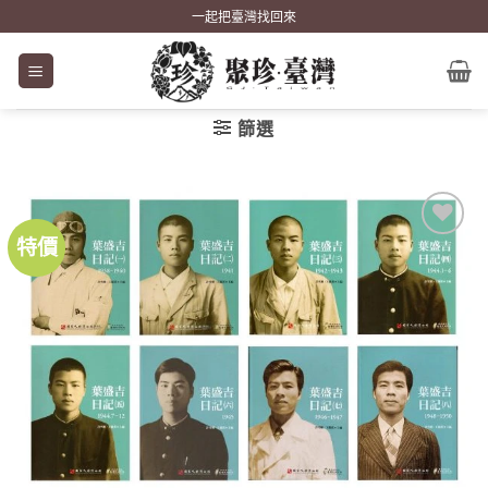
Skip
一起把臺灣找回來
to
content
篩選
特價
加到
關注
商品