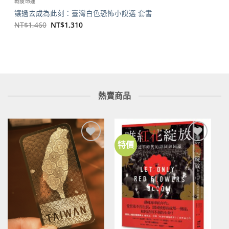
戰後命運
讓過去成為此刻：臺灣白色恐怖小說選 套書
原
目
NT$
1,460
NT$
1,310
始
前
價
價
格：
格：
NT$1,460。
NT$1,310。
熱賣商品
特價
加到
加到
關注
關注
商品
商品