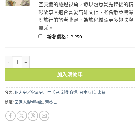
空交織的旅遊視角，發現熟悉景點背後的精
彩故事。適合喜愛高雄文化、老街散策與深
度旅行的讀者收藏，為旅程增添更多趣味與
靈感。
NT$
新增 價格：
50
葉盛吉日記(一)～(八) 數量
加入購物車
分類:
個人史／家族史／生活史
,
戰後命運
,
日本時代
,
書籍
標籤:
國家人權博物館
,
葉盛吉