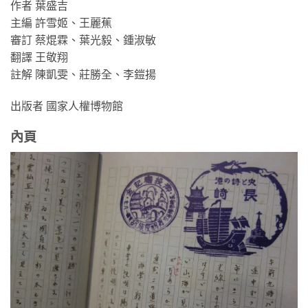
作者 葉盛吉
主編 許雪姬、王麗蕉
審訂 蔡焜霖、葉光毅、鍾淑敏
翻譯 王敬翔
註解 陳凱雯、莊勝全、李鎧揚
出版者 國家人權博物館
內頁