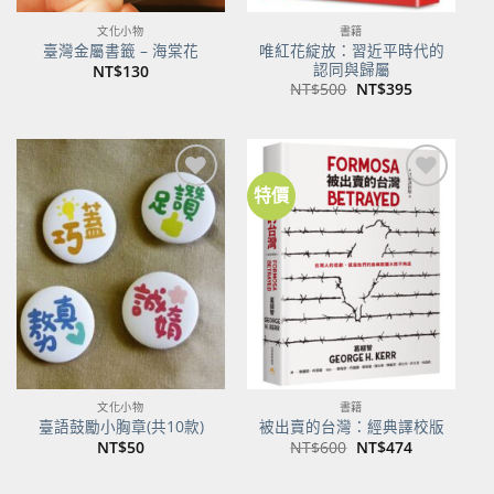
文化小物
書籍
唯紅花綻放：習近平時代的
臺灣金屬書籤 – 海棠花
認同與歸屬
NT$
130
原
目
NT$
500
NT$
395
始
前
價
價
格：
格：
NT$500。
NT$395。
特價
加到
加到
關注
關注
商品
商品
文化小物
書籍
臺語鼓勵小胸章(共10款)
被出賣的台灣：經典譯校版
原
目
NT$
50
NT$
600
NT$
474
始
前
價
價
格：
格：