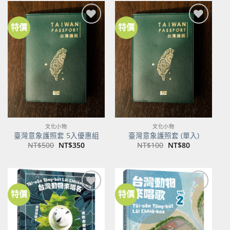
NT$600。
NT$474。
特價
特價
加到
加到
關注
關注
商品
商品
文化小物
文化小物
臺灣意象護照套 5入優惠組
臺灣意象護照套 (單入)
原
目
原
目
NT$
500
NT$
350
NT$
100
NT$
80
始
前
始
前
價
價
價
價
格：
格：
格：
格：
NT$500。
NT$350。
NT$100。
NT$80。
特價
特價
加到
加到
關注
關注
商品
商品