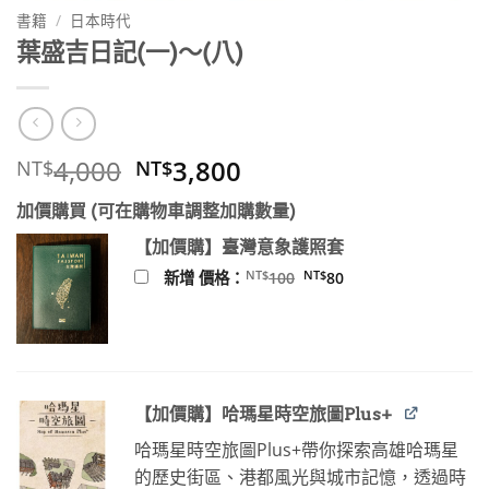
書籍
/
日本時代
葉盛吉日記(一)～(八)
原
目
4,000
3,800
NT$
NT$
始
前
加價購買 (可在購物車調整加購數量)
價
價
格：
格：
【加價購】臺灣意象護照套
NT$4,000。
NT$3,800。
原
目
NT$
NT$
新增 價格：
100
80
始
前
價
價
格：
格：
NT$100。
NT$80。
【加價購】哈瑪星時空旅圖Plus+
哈瑪星時空旅圖Plus+帶你探索高雄哈瑪星
的歷史街區、港都風光與城市記憶，透過時