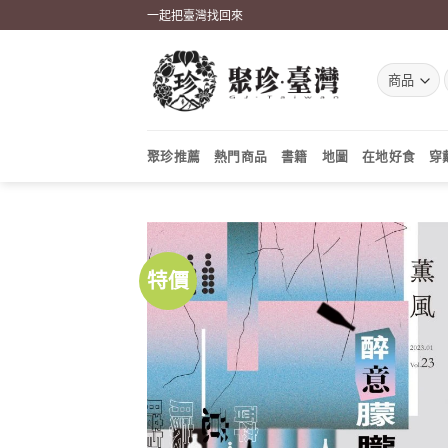
Skip
一起把臺灣找回來
to
content
聚珍推薦
熱門商品
書籍
地圖
在地好食
穿
特價
加到
關注
商品