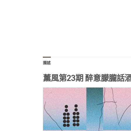
描述
薰風第23期 醉意朦朧話