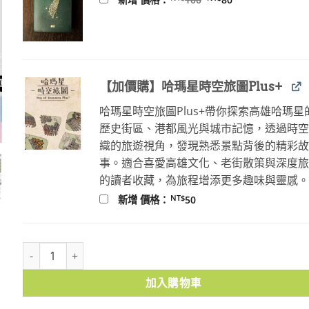
始
前
價
價
格：
格：
NT$100。
NT$80。
【加價購】哈瑪星時空旅圖Plus+
哈瑪星時空旅圖Plus+帶你探索高雄哈瑪星
歷史街區、港都風光與城市記憶，透過時
織的旅遊視角，發現熟悉景點背後的精彩
事。適合喜愛高雄文化、老街散策與深度
的讀者收藏，為旅程增添更多趣味與靈感
NT$
新增 價格：
50
薰風第23期 醉意朦朧話酒史 數量
加入購物車