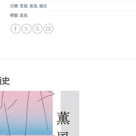
分類:
書籍
,
薰風
,
雜誌
標籤:
薰風
酒史