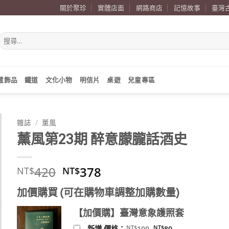
關於聚珍
實體店面
網路商店
記憶故事
臺灣
搜
尋
關
鍵
字:
戴飾品
鐵道
文化小物
明信片
桌遊
兒童專區
雜誌
/
薰風
薰風第23期 醉意朦朧話酒史
原
目
420
378
NT$
NT$
始
前
加價購買 (可在購物車調整加購數量)
價
價
格：
格：
【加價購】臺灣意象護照套
NT$420。
NT$378。
原
目
NT$
NT$
新增 價格：
100
80