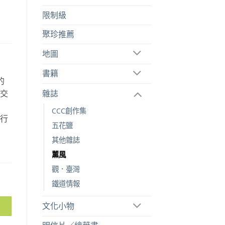
限制級
聚珍推薦
地圖
書籍
的
雜誌
空交
故
CCC創作集
旅行
五花鹽
。
其他雜誌
薰風
觀．臺灣
鐵道情報
文化小物