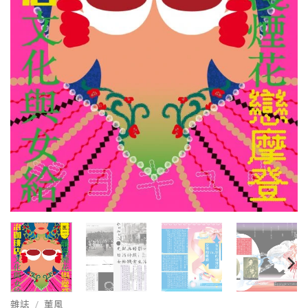
雜誌
/
薰風