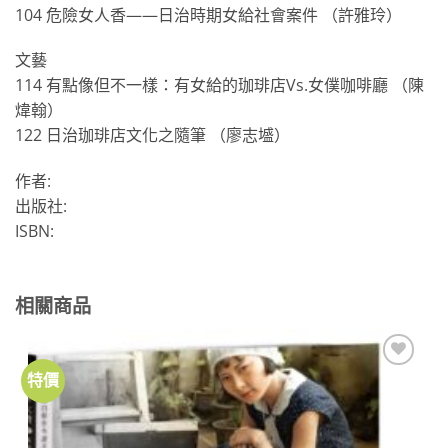
104 危險女人香——日治時期女給社會案件 （許雅玲）
文藝
114 有點像但不一樣：有女給的珈琲店Vs.女僕咖啡廳 （陳
煒翰）
122 日治珈琲店文化之隨筆 （廖志墭）
作者:
出版社:
ISBN:
相關商品
特價
加到
關注
商品