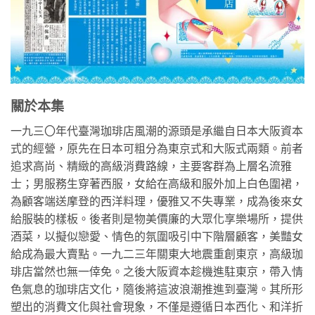
關於本集
一九三〇年代臺灣珈琲店風潮的源頭是承繼自日本大阪資本
式的經營，原先在日本可粗分為東京式和大阪式兩類。前者
追求高尚、精緻的高級消費路線，主要客群為上層名流雅
士；男服務生穿著西服，女給在高級和服外加上白色圍裙，
為顧客端送摩登的西洋料理，優雅又不失專業，成為後來女
給服裝的樣板。後者則是物美價廉的大眾化享樂場所，提供
酒菜，以擬似戀愛、情色的氛圍吸引中下階層顧客，美豔女
給成為最大賣點。一九二三年關東大地震重創東京，高級珈
琲店當然也無一倖免。之後大阪資本趁機進駐東京，帶入情
色氣息的珈琲店文化，隨後將這波浪潮推進到臺灣。其所形
塑出的消費文化與社會現象，不僅是遵循日本西化、和洋折