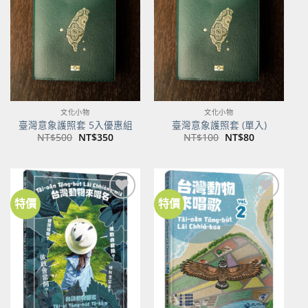
關注
關注
商品
商品
文化小物
文化小物
臺灣意象護照套 5入優惠組
臺灣意象護照套 (單入)
原
目
原
目
NT$
500
NT$
350
NT$
100
NT$
80
始
前
始
前
價
價
價
價
格：
格：
格：
格：
NT$500。
NT$350。
NT$100。
NT$80。
特價
特價
加到
加到
關注
關注
商品
商品