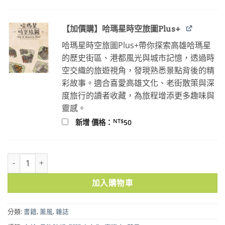
【加價購】哈瑪星時空旅圖Plus+
哈瑪星時空旅圖Plus+帶你探索高雄哈瑪星
的歷史街區、港都風光與城市記憶，透過時
空交織的旅遊視角，發現熟悉景點背後的精
彩故事。適合喜愛高雄文化、老街散策與深
度旅行的讀者收藏，為旅程增添更多趣味與
靈感。
NT$
新增 價格：
50
薰風第33期 爛漫煙花戀摩登 日治珈琲店文化與女給 數量
加入購物車
分類:
書籍
,
薰風
,
雜誌