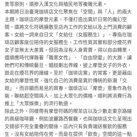
衷等原則，還摻入漢文化與殖民地等複雜元素。
本期將日治臺灣珈琲店文化聚焦在「空間」與「人」的兩大
主題。珈琲店的摩登元素，不僅打造出異於日常的魔幻空
間，還將文化符碼擴散至店內工作的女給以及上門消費的顧
客。女給一詞來自日文「女給仕（女服務生）」，專指在珈
琲店顧客座位陪侍的女服務生，工作性質其實和部分煙花界
女子並無太大差異，但因為沒有人身買賣，得以自由轉業，
還順應時代揮舞著「職業女性」、「自由戀愛」的大旗，讓
她們可和傳統藝旦、娼妓劃出界線，披上摩登女子的外衣，
遊走在煙花界的邊線。至於「珈琲店黨」的常客，更是藉由
女給的摩登性質，強化自己的消費是異於傳統的新潮「交
遊」，而非顯而易見的買春。珈琲店以「摩登」意象作為包
裝，聯結起空間與人，加上大眾化的價格，順利將消費行為
推上「大眾娛樂」的流行軌道。
除此之外，同樣帶有摩登符碼的喫茶店以及少數走東京路線
的高級咖啡廳，例如波麗路西餐廳，也與珈琲店文化呈現出
交錯卻不完全重疊的關係。店內只有負責端送餐飲的服務
生，沒有女給陪侍在旁，而是在提供「飲食」空間的這一點