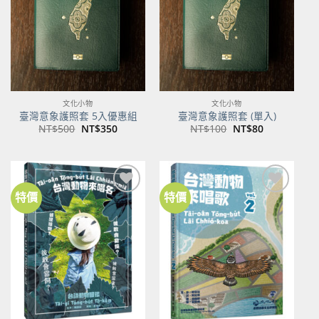
文化小物
文化小物
臺灣意象護照套 5入優惠組
臺灣意象護照套 (單入)
原
目
原
目
NT$
500
NT$
350
NT$
100
NT$
80
始
前
始
前
價
價
價
價
格：
格：
格：
格：
NT$500。
NT$350。
NT$100。
NT$80。
特價
特價
加到
加到
關注
關注
商品
商品