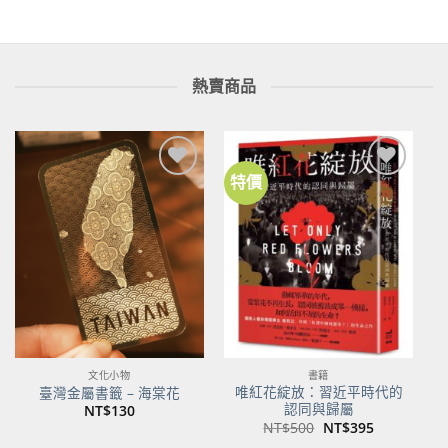
熱賣商品
特價
加到
加到
關注
關注
商品
商品
文化小物
書籍
唯紅花綻放：習近平時代的
臺灣金屬書籤 – 海棠花
認同與歸屬
NT$
130
原
目
NT$
500
NT$
395
始
前