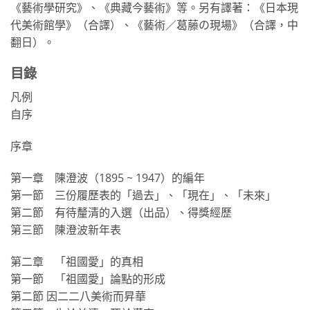
《藝術學研究》、《典藏今藝術》等。另有譯著：《日本現
代美術館學》（合譯）、《藝術／葛藤の現場》（合譯，中
翻日）。
目錄
凡例
自序
序章
第一章 陳澄波（1895 ~ 1947）的編年
第一節 三份履歷表的「過去」、「現在」、「未來」
第二節 有待釐清的入選（出品）、得獎經歷
第三節 陳澄波新年表
第二章 「祖國愛」的真相
第一節 「祖國愛」論點的形成
第二節 因二二八美術而昇華