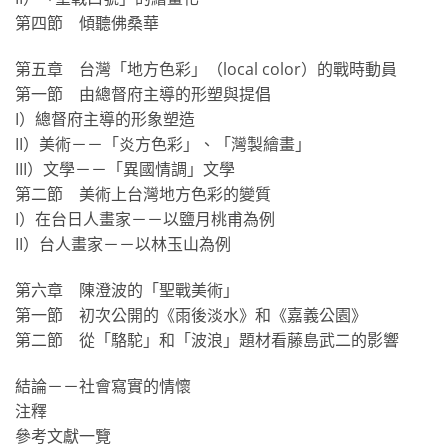
第四節 傾聽佛桑華
第五章 台灣「地方色彩」（local color）的戰時動員
第一節 由總督府主導的形塑與提倡
I）總督府主導的形象塑造
II）美術－－「炎方色彩」、「灣製繪畫」
III）文學－－「異國情調」文學
第二節 美術上台灣地方色彩的變質
I）在台日人畫家－－以鹽月桃甫為例
II）台人畫家－－以林玉山為例
第六章 陳澄波的「聖戰美術」
第一節 初次公開的《雨後淡水》和《嘉義公園》
第二節 從「駱駝」和「波浪」題材看藤島武二的影響
結論－－社會寫實的情懷
注釋
參考文獻一覽