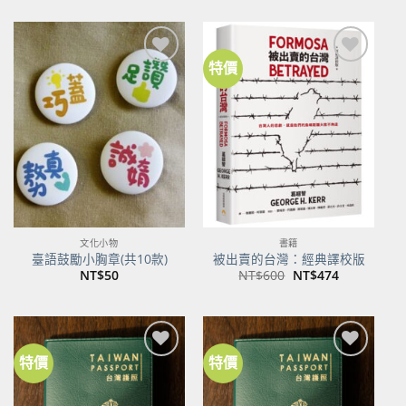
價
價
格：
格：
NT$500。
NT$395。
特價
加到
加到
關注
關注
商品
商品
文化小物
書籍
臺語鼓勵小胸章(共10款)
被出賣的台灣：經典譯校版
原
目
NT$
50
NT$
600
NT$
474
始
前
價
價
格：
格：
NT$600。
NT$474。
特價
特價
加到
加到
關注
關注
商品
商品