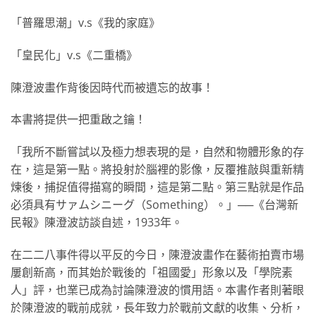
「普羅思潮」v.s《我的家庭》
「皇民化」v.s《二重橋》
陳澄波畫作背後因時代而被遺忘的故事！
本書將提供一把重啟之鑰！
「我所不斷嘗試以及極力想表現的是，自然和物體形象的存
在，這是第一點。將投射於腦裡的影像，反覆推敲與重新精
煉後，捕捉值得描寫的瞬間，這是第二點。第三點就是作品
必須具有サァムシニーグ（Something）。」──《台灣新
民報》陳澄波訪談自述，1933年。
在二二八事件得以平反的今日，陳澄波畫作在藝術拍賣市場
屢創新高，而其始於戰後的「祖國愛」形象以及「學院素
人」評，也業已成為討論陳澄波的慣用語。本書作者則著眼
於陳澄波的戰前成就，長年致力於戰前文獻的收集、分析，