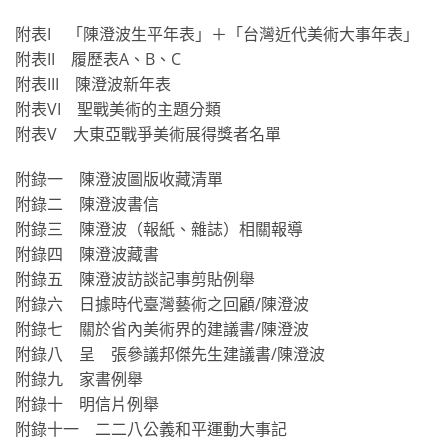
附表I 「陳澄波生平年表」＋「台灣近代美術大事年表」
附表II 履歷表A、B、C
附表III 陳澄波新年表
附表VI 聖戰美術的主題分類
附表V 大東亞戰爭美術展得獎者名單
附錄一 陳澄波圖版收藏清單
附錄二 陳澄波書信
附錄三 陳澄波（報紙、雜誌）相關報導
附錄四 陳澄波藏書
附錄五 陳澄波訪談記事剪貼例舉
附錄六 日據時代臺灣藝術之回顧∕陳澄波
附錄七 關於省內美術界的建議書∕陳澄波
附錄八 呈 張參議邦傑先生建議書∕陳澄波
附錄九 家書例舉
附錄十 明信片例舉
附錄十一 二二八公義和平運動大事記