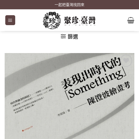
Skip
一起把臺灣找回來
to
content
篩選
加到
關注
商品