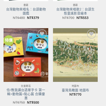
書籍
書籍
台灣動物來唱名：台語動物
台灣動物來唱歌2：台語生
圖鑑
態童謠影音繪本
原
目
原
目
NT$
480
NT$
379
NT$
700
NT$
553
始
前
始
前
價
價
價
價
格：
格：
格：
格：
NT$480。
NT$379。
NT$700。
NT$553。
特價
加到
加到
關注
關注
商品
商品
兒童專區
地圖布
佮/教我講台語單字卡 第一
臺灣鳥瞰圖 地圖布
輯+動物篇+點心篇 合購優
NT$
770
惠
原
目
NT$
750
NT$
500
始
前