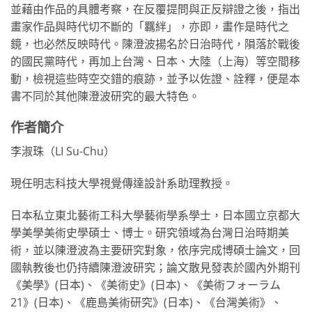
並藉由作品的具體考察，在反覆提問與正反辯證之後，指出
畫家作品與時代切不斷的「羈絆」，亦即，畫作是時代之
鏡，也必然反映時代。陳澄波揚名於日治時代，隕落於戰後
的國民黨時代，再加上台灣、日本、大陸（上海）等空間移
動，檢視這些時空交錯的痕跡，並予以佐證、詮釋，便是本
書不同於其他陳澄波研究的最大特色。
作者簡介
李淑珠（LI Su-Chu）
現任明志科技大學視覺傳達設計系助理教授。
日本私立東北藝術工科大學藝術學系學士，日本國立京都大
學美學美術史學碩士、博士。研究領域為台灣日治時期美
術，並以陳澄波為主要研究對象，依序完成博碩士論文，回
國執教後也仍持續陳澄波研究；論文散見發表於國內外期刊
《美學》(日本)、《美術史》(日本)、《美術フォーラム
21》(日本)、《鹿島美術研究》(日本)、《台灣美術》、