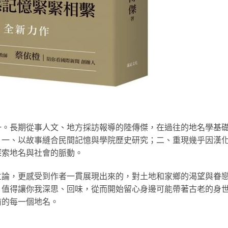
一。長期從事人文、地方採訪報導的陸傳傑，在過往的地名學基
：一、以故事縫合民間記憶與學院歷史研究；二、重現幾乎因漢
探索地名與社會的脈動。
立論，更感受到作者一貫展現出來的，對土地和家鄉的渴望與眷
，值得讓你我深思、回味，從而開始留心身邊可能帶著古老的身
前的每一個地名。