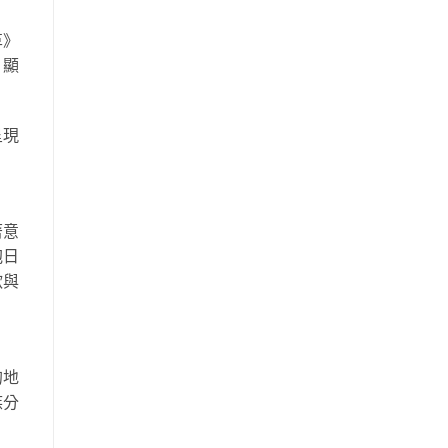
革》
，顯
呈現
著意
抱日
歡與
的地
族分