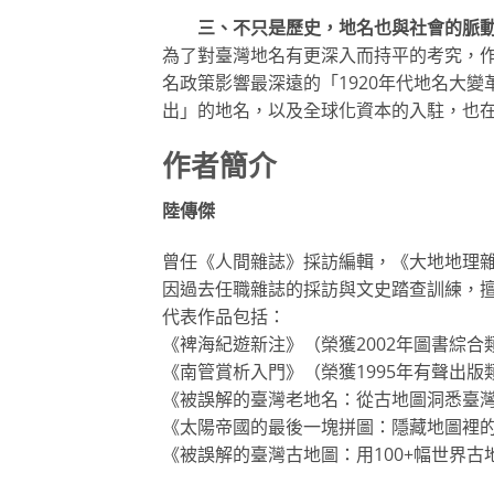
三、不只是歷史，地名也與社會的脈動
為了對臺灣地名有更深入而持平的考究，
名政策影響最深遠的「1920年代地名大
出」的地名，以及全球化資本的入駐，也
作者簡介
陸傳傑
曾任《人間雜誌》採訪編輯，《大地地理雜
因過去任職雜誌的採訪與文史踏查訓練，
代表作品包括：
《裨海紀遊新注》（榮獲2002年圖書綜
《南管賞析入門》（榮獲1995年有聲出版
《被誤解的臺灣老地名：從古地圖洞悉臺灣地
《太陽帝國的最後一塊拼圖：隱藏地圖裡的日
《被誤解的臺灣古地圖：用100+幅世界古地