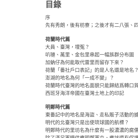
目錄
序
先有秀朗，後有枋寮；之後才有二八張、四
荷蘭時代篇
大員、臺灣，埋冤？
叭嗹、萬里、金包里串起一幅族群分布圖
加蚋仔為何能取代雷里而留存下來？
荷蘭「番社戶口表記」的是人名還是地名
澎湖的地名為何「一成不變」？
荷蘭時代臺灣的地名面貌只能歸結爲轉口
西班牙海洋帝國在臺灣土地上的印記
明鄭時代篇
東番記中的地名是海盜、走私販子活動的
明代的北臺灣只是出使琉球國的航標？
明鄭時代的里坊名為什麼有一股濃濃的腐
除了滿足軍糧供應明鄭軍屯，應該還有保