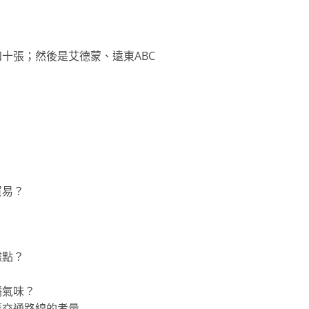
十張；然後是艾德蒙、遠東ABC
？
貿易？
據點？
儒氣味？
護交通路線的考量