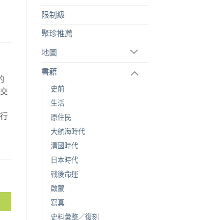
限制級
聚珍推薦
地圖
書籍
的
史前
空交
生活
故
旅行
原住民
。
大航海時代
清國時代
日本時代
戰後命運
啟蒙
寫真
史料彙整／復刻