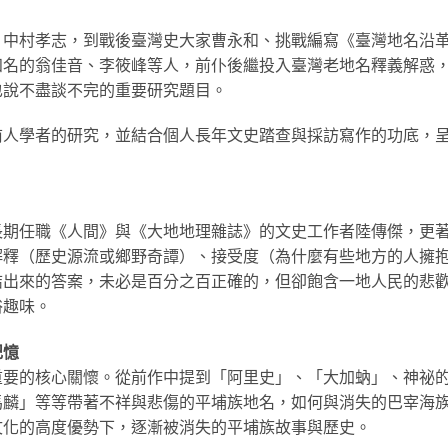
、中村孝志，到戰後臺灣史大家曹永和、挑戰編寫《臺灣地名沿
知名的翁佳音、李筱峰等人，前仆後繼投入臺灣老地名釋義解惑
也說不盡談不完的重要研究題目。
前人學者的研究，並結合個人長年文史踏查與採訪寫作的功底，
長期任職《人間》與《大地地理雜誌》的文史工作者陸傳傑，更
解釋（歷史源流或鄉野奇譚）、接受度（為什麼有些地方的人擁
結出來的答案，未必是百分之百正確的，但卻飽含一地人民的悲
俗趣味。
記憶
重要的核心關懷。從前作中提到「阿里史」、「大加蚋」、神祕
馬麟」等等帶著不祥與悲傷的平埔族地名，如何與消失的巴宰海
文化的高度優勢下，逐漸被消失的平埔族故事與歷史。