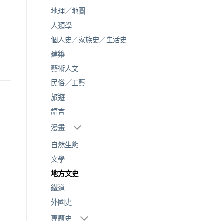
地理／地圖
人類學
個人史／家族史／生活史
建築
藝術人文
民俗／工藝
旅遊
語言
漫畫
自然生態
文學
地方文史
鐵道
外國史
專題史