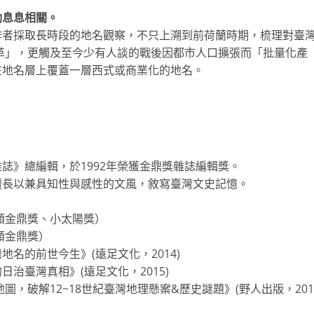
息息相關。
作者採取長時段的地名觀察，不只上溯到前荷蘭時期，梳理對臺
變革」，更觸及至今少有人談的戰後因都市人口擴張而「批量化產
在地名層上覆蓋一層西式或商業化的地名。
誌》總編輯，於1992年榮獲金鼎獎雜誌編輯獎。
擅長以兼具知性與感性的文風，敘寫臺灣文史記憶。
合類金鼎獎、小太陽獎）
類金鼎獎）
名的前世今生》(遠足文化，2014)
治臺灣真相》(遠足文化，2015)
圖，破解12~18世紀臺灣地理懸案&歷史謎題》(野人出版，201