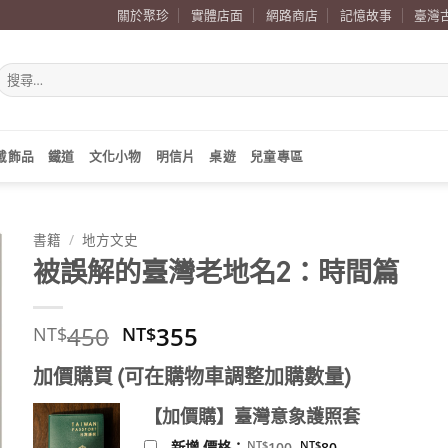
關於聚珍
實體店面
網路商店
記憶故事
臺灣
搜
尋
關
鍵
字:
戴飾品
鐵道
文化小物
明信片
桌遊
兒童專區
書籍
/
地方文史
被誤解的臺灣老地名2：時間篇
原
目
450
355
NT$
NT$
始
前
加價購買 (可在購物車調整加購數量)
價
價
格：
格：
【加價購】臺灣意象護照套
NT$450。
NT$355。
原
目
NT$
NT$
新增 價格：
100
80