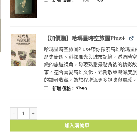
始
前
價
價
格：
格：
NT$100。
NT$80。
【加價購】哈瑪星時空旅圖Plus+
哈瑪星時空旅圖Plus+帶你探索高雄哈瑪星
歷史街區、港都風光與城市記憶，透過時
織的旅遊視角，發現熟悉景點背後的精彩
事。適合喜愛高雄文化、老街散策與深度
的讀者收藏，為旅程增添更多趣味與靈感
NT$
新增 價格：
50
被誤解的臺灣老地名2：時間篇 數量
加入購物車