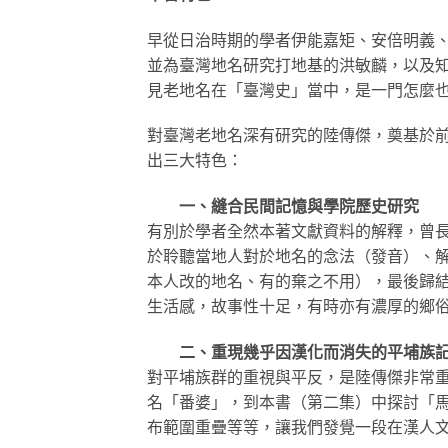
早從日治時期的學者伊能嘉矩、安倍明義
並為臺灣地名研究打地基的洪敏麟，以及
見老地名在「臺灣史」當中，是一門怎麼
對臺灣老地名深有研究的陸傳傑，奠基於
出三大特色：
一、縫合民間記憶與學院歷史研究
有別於學者全然本著文獻資料的解釋，曾
於聆聽當地人對於地名的念法（發音）、
本人改的地名、有的棄之不用），最後歸
生活感，故事性十足，有時亦有濃厚的鄉
二、重現幾乎因漢化而消失的平埔族
對平埔族群的重視與平反，是陸傳傑非常
名「番婆」，到本書（第二集）中探討「
布範圍重疊等等，讓我們發覺一段在漢人